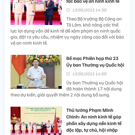
tác bảo vệ an ninh kinh tế
13/05/2023 14:30’
Theo Bộ trưởng Bộ Công an
Tô Lâm, khả năng các thế
lực lợi dụng vấn đề kinh tế để xâm phạm an ninh quốc
gia, đặt ra yêu cầu, nhiệm vụ ngày càng cao đối với bảo
vệ an ninh kinh tế.
Bế mạc Phiên họp thứ 23
Ủy ban Thường vụ Quốc hội
13/05/2023 14:05’
Ủy ban Thường vụ Quốc hội
đã hoàn thành 17 nội dung
theo dự kiến, giải quyết thêm 2 nội dung bổ sung.
Thủ tướng Phạm Minh
Chính: An ninh kinh tế góp
phần xây dựng nền kinh tế
độc lập, tự chủ, hội nhập