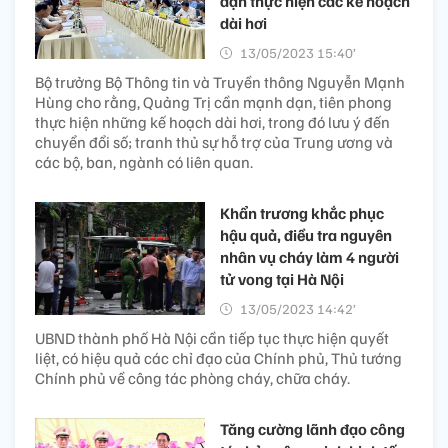
dạn thực hiện các kế hoạch
dài hơi
13/05/2023 15:40’
Bộ trưởng Bộ Thông tin và Truyền thông Nguyễn Mạnh
Hùng cho rằng, Quảng Trị cần mạnh dạn, tiên phong
thực hiện những kế hoạch dài hơi, trong đó lưu ý đến
chuyển đổi số; tranh thủ sự hỗ trợ của Trung ương và
các bộ, ban, ngành có liên quan.
Khẩn trương khắc phục
hậu quả, điều tra nguyên
nhân vụ cháy làm 4 người
tử vong tại Hà Nội
13/05/2023 14:42’
UBND thành phố Hà Nội cần tiếp tục thực hiện quyết
liệt, có hiệu quả các chỉ đạo của Chính phủ, Thủ tướng
Chính phủ về công tác phòng cháy, chữa cháy.
Tăng cường lãnh đạo công