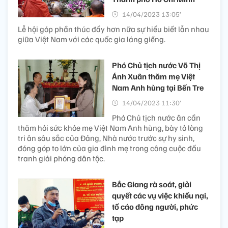
14/04/2023 13:05’
Lễ hội góp phần thúc đẩy hơn nữa sự hiểu biết lẫn nhau
giữa Việt Nam với các quốc gia láng giềng.
Phó Chủ tịch nước Võ Thị
Ánh Xuân thăm mẹ Việt
Nam Anh hùng tại Bến Tre
14/04/2023 11:30’
Phó Chủ tịch nước ân cần
thăm hỏi sức khỏe mẹ Việt Nam Anh hùng, bày tỏ lòng
tri ân sâu sắc của Đảng, Nhà nước trước sự hy sinh,
đóng góp to lớn của gia đình mẹ trong công cuộc đấu
tranh giải phóng dân tộc.
Bắc Giang rà soát, giải
quyết các vụ việc khiếu nại,
tố cáo đông người, phức
tạp