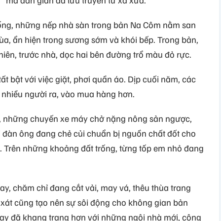
uống, những nếp nhà sàn trong bản Na Côm nằm san
ùa, ẩn hiện trong sương sớm và khói bếp. Trong bản,
iên, trước nhà, dọc hai bên đường trổ màu đỏ rực.
 bật với việc giặt, phơi quần áo. Dịp cuối năm, các
 nhiều người ra, vào mua hàng hơn.
ản, những chuyến xe máy chở nặng nông sản ngược,
 đàn ông đang chẻ củi chuẩn bị nguồn chất đốt cho
t. Trên những khoảng đất trống, từng tốp em nhỏ đang
y, chăm chỉ đang cắt vải, may vá, thêu thùa trang
xát cũng tạo nên sự sôi động cho không gian bản
y đã khang trang hơn với những ngôi nhà mới, công