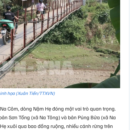
inh họa (Xuân Tiến/TTXVN)
n Na Côm, dòng Nậm Hẹ đóng một vai trò quan trọng.
 bản Sơn Tống (xã Na Tông) và bản Púng Bửa (xã Na
 Hẹ xuôi qua bao đồng ruộng, nhiều cánh rừng trên