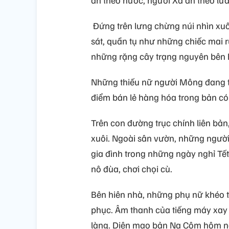
Đứng trên lưng chừng núi nhìn x
sát, quần tụ như những chiếc mai r
những rặng cây trạng nguyên bên h
Những thiếu nữ người Mông đang tất
điểm bán lẻ hàng hóa trong bản có
Trên con đường trục chính liên b
xuôi. Ngoài sân vườn, những người
gia đình trong những ngày nghỉ Tế
nô đùa, chơi chọi cù.
Bên hiên nhà, những phụ nữ khéo ta
phục. Âm thanh của tiếng máy xay 
làng. Diện mạo bản Na Côm hôm na