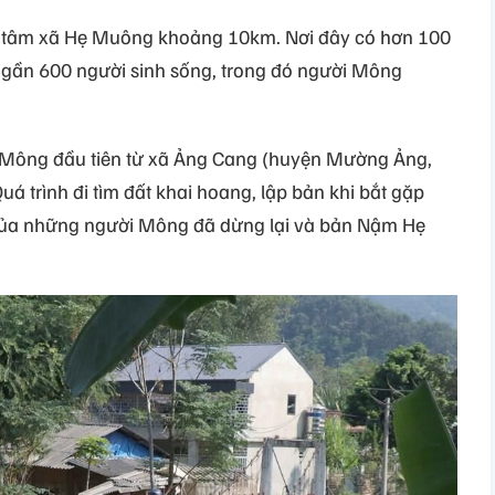
g tâm xã Hẹ Muông khoảng 10km. Nơi đây có hơn 100
i gần 600 người sinh sống, trong đó người Mông
Mông đầu tiên từ xã Ảng Cang (huyện Mường Ảng,
Quá trình đi tìm đất khai hoang, lập bản khi bắt gặp
của những người Mông đã dừng lại và bản Nậm Hẹ