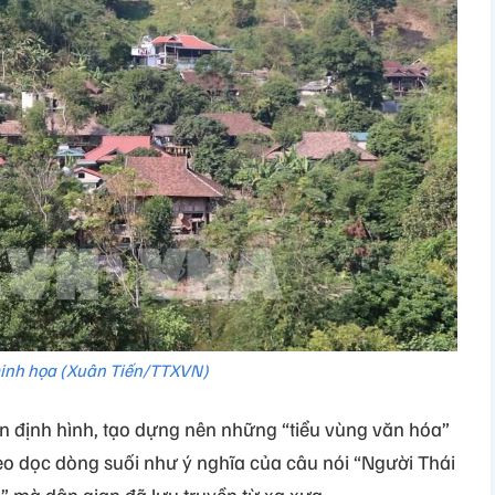
inh họa (Xuân Tiến/TTXVN)
 định hình, tạo dựng nên những “tiểu vùng văn hóa”
eo dọc dòng suối như ý nghĩa của câu nói “Người Thái
” mà dân gian đã lưu truyền từ xa xưa.