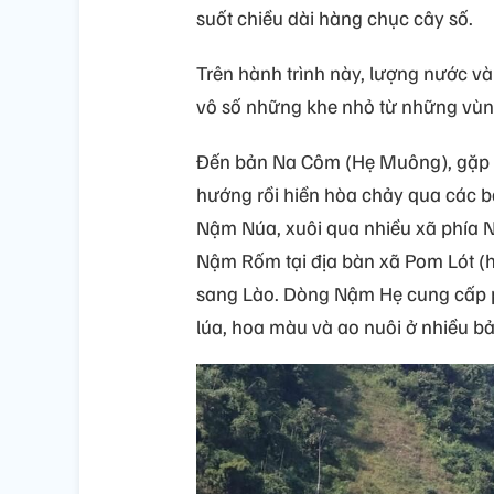
suốt chiều dài hàng chục cây số.
Trên hành trình này, lượng nước v
vô số những khe nhỏ từ những vùn
Đến bản Na Côm (Hẹ Muông), gặp v
hướng rồi hiền hòa chảy qua các b
Nậm Núa, xuôi qua nhiều xã phía 
Nậm Rốm tại địa bàn xã Pom Lót (h
sang Lào. Dòng Nậm Hẹ cung cấp p
lúa, hoa màu và ao nuôi ở nhiều 