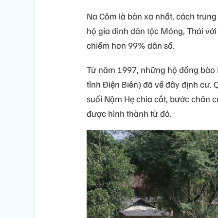
Na Côm là bản xa nhất, cách trun
hộ gia đình dân tộc Mông, Thái vớ
chiếm hơn 99% dân số.
Từ năm 1997, những hộ đồng bào 
tỉnh Điện Biên) đã về đây định cư. 
suối Nậm Hẹ chia cắt, bước chân 
được hình thành từ đó.