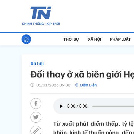
THỜI SỰ
XÃ HỘI
PHÁP LUẬT
Xã hội
Đổi thay ở xã biên giới 
01/01/2023 09:00’
Điện Biên
Từ xuất phát điểm thấp, tỷ lệ
khăn, kinh tế thuần nông, đến