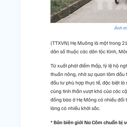
Ảnh m
(TTXVN) Hẹ Muông là một trong 21 
dân số thuộc các dân tộc Kinh, Môn
Từ xuất phát điểm thấp, tỷ lệ hộ ngh
thuần nông, nhờ sự quan tâm đầu t
đầu tư phù hợp thực tế, đặc biệt l
cùng tinh thần vượt khó của các cộ
đồng bào ở Hẹ Mông có nhiều đổi t
làng có nhiều khởi sắc.
* Bản biên giới Na Côm chuẩn bị 