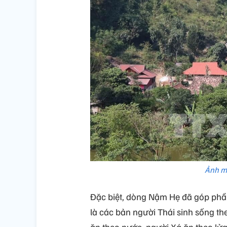
Ảnh m
Đặc biệt, dòng Nậm Hẹ đã góp phần
là các bản người Thái sinh sống th
ăn theo nước, người Xá ăn theo lửa