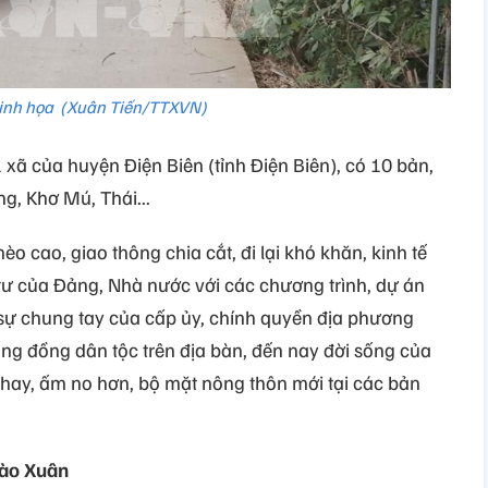
inh họa (Xuân Tiến/TTXVN)
xã của huyện Điện Biên (tỉnh Điện Biên), có 10 bản,
g, Khơ Mú, Thái...
èo cao, giao thông chia cắt, đi lại khó khăn, kinh tế
ư của Đảng, Nhà nước với các chương trình, dự án
à sự chung tay của cấp ủy, chính quyền địa phương
ng đồng dân tộc trên địa bàn, đến nay đời sống của
hay, ấm no hơn, bộ mặt nông thôn mới tại các bản
vào Xuân