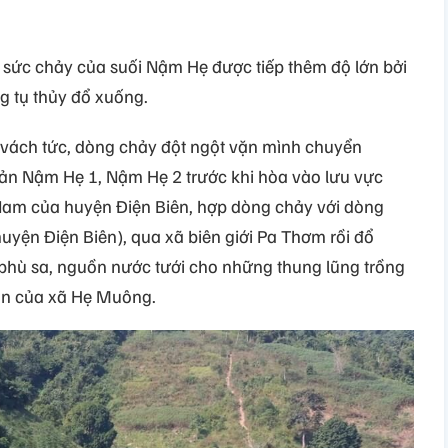
à sức chảy của suối Nậm Hẹ được tiếp thêm độ lớn bởi
g tụ thủy đổ xuống.
ách tức, dòng chảy đột ngột vặn mình chuyển
ản Nậm Hẹ 1, Nậm Hẹ 2 trước khi hòa vào lưu vực
Nam của huyện Điện Biên, hợp dòng chảy với dòng
uyện Điện Biên), qua xã biên giới Pa Thơm rồi đổ
hù sa, nguồn nước tưới cho những thung lũng trồng
bản của xã Hẹ Muông.