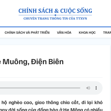
CHÍNH SÁCH VÀ PHÁT TRIỂN
VĂN HÓA
KHOA HỌC
TRAN
Hẹ Muông, Điện Biên
 hộ nghèo cao, giao thông chia cắt, đi lại khó
 nay đời sống của đồng bào ở Hẹ Mông có nhiều