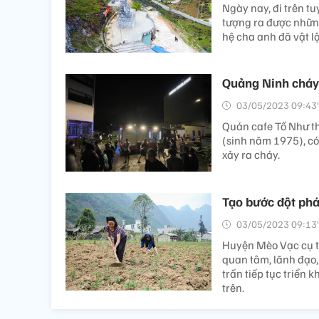
Ngày nay, đi trên t
tượng ra được nhữn
hệ cha anh đã vật l
Quảng Ninh cháy 
03/05/2023 09:43’
Quán cafe Tố Như th
(sinh năm 1975), có
xảy ra cháy.
Tạo bước đột phá
03/05/2023 09:13’
Huyện Mèo Vạc cụ th
quan tâm, lãnh đạo,
trấn tiếp tục triển 
trên.