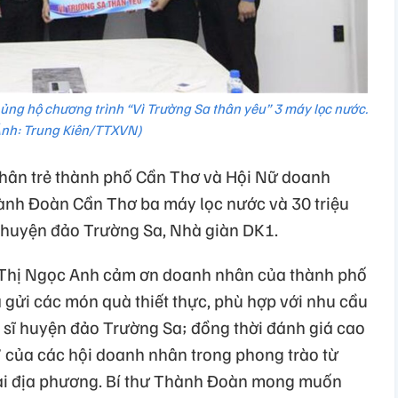
ủng hộ chương trình “Vì Trường Sa thân yêu” 3 máy lọc nước.
nh: Trung Kiên/TTXVN)
hân trẻ thành phố Cần Thơ và Hội Nữ doanh
nh Đoàn Cần Thơ ba máy lọc nước và 30 triệu
ĩ huyện đảo Trường Sa, Nhà giàn DK1.
 Thị Ngọc Anh cảm ơn doanh nhân của thành phố
 gửi các món quà thiết thực, phù hợp với nhu cầu
 sĩ huyện đảo Trường Sa; đồng thời đánh giá cao
 của các hội doanh nhân trong phong trào từ
tế tại địa phương. Bí thư Thành Đoàn mong muốn