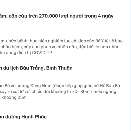
hám, cấp cứu trên 270.000 lượt người trong 4 ngày
ám, chữa bệnh thực hiện nghiêm túc chỉ đạo của Bộ Y tế về bảo
chữa bệnh, cấp cứu phục vụ nhân dân, đặc biệt là nạn nhân
 thu dung điều trị COVID-19
ểm du lịch Bàu Trắng, Bình Thuận
i Bàu Bà về hướng Đông Nam (đoạn tiếp giáp giữa bờ Hồ Bàu Bà
xảy ra sạt lở với chiều dài khoảng từ 70 - 80m, chiều ngang
át khoảng 25m.
con đường Hạnh Phúc