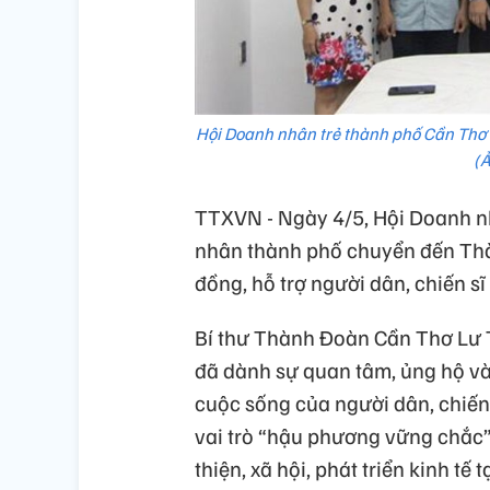
Hội Doanh nhân trẻ thành phố Cần Thơ 
(Ả
TTXVN - Ngày 4/5, Hội Doanh n
nhân thành phố chuyển đến Thà
đồng, hỗ trợ người dân, chiến s
Bí thư Thành Đoàn Cần Thơ Lư
đã dành sự quan tâm, ủng hộ và
cuộc sống của người dân, chiến
vai trò “hậu phương vững chắc”
thiện, xã hội, phát triển kinh 