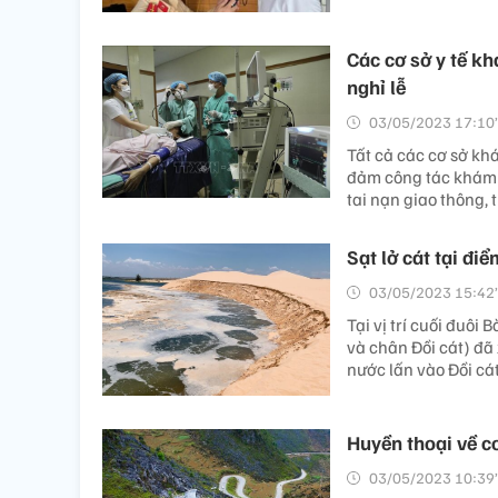
Các cơ sở y tế k
nghỉ lễ
03/05/2023 17:10’
Tất cả các cơ sở kh
đảm công tác khám 
tai nạn giao thông,
Sạt lở cát tại đi
03/05/2023 15:42’
Tại vị trí cuối đuô
và chân Đồi cát) đã 
nước lấn vào Đồi c
Huyền thoại về 
03/05/2023 10:39’