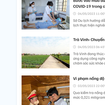
Bước vào mùa du 
COVID-19 trong 
04/05/2023 11:00’
Sở Du lịch hướng dẫn
lịch thực hiện nghi
Trà Vinh: Chuyển
04/05/2023 06:45’
Trà Vinh đang thúc đ
ứng dụng công nghệ 
chăm sóc sức khỏe câ
Vi phạm nồng độ c
03/05/2023 22:00’
Qua kiểm tra nồng đ
mức 0,321 miligram/l