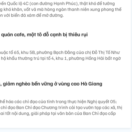
uyến Quốc lộ 4C (con đường Hạnh Phúc), thật khó để tưởng
g khó khăn, vất vả mà hàng ngàn thanh niên xung phong thế
ộn với biển đá xám để mở đường.
quán cafe, một tô đỗ cạnh bị thiêu rụi
uộc tổ 65, khu 5B, phường Bạch Đằng của chị Đỗ Thị Tố Như
 hộ khẩu thường trú tại tổ 4, khu 1, phường Hồng Hải bất ngờ
, giảm nghèo bền vững ở vùng cao Hà Giang
ể hóa các chỉ đạo của tỉnh trong thực hiện Nghị quyết 05;
 chỉ đạo Ban Chỉ đạo Chương trình cải tạo vườn tạp các xã, thị
khai tốt nội dung, giải pháp tại văn bản của Ban Chỉ đạo cấp