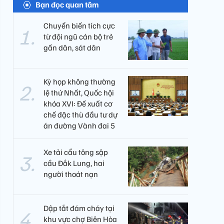
Bạn đọc quan tâm
Chuyển biến tích cực
từ đội ngũ cán bộ trẻ
gần dân, sát dân
Kỳ họp không thường
lệ thứ Nhất, Quốc hội
khóa XVI: Đề xuất cơ
chế đặc thù đầu tư dự
án đường Vành đai 5
Xe tải cẩu tông sập
cầu Đắk Lung, hai
người thoát nạn
Dập tắt đám cháy tại
khu vực chợ Biên Hòa