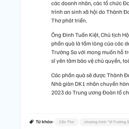
các doanh nhân, các tổ chức Đo
trình an sinh xã hội do Thành 
Thơ phát triển.
Ông Đinh Tuấn Kiệt, Chủ tịch H
phần quà là tấm lòng của các d
Trường Sa với mong muốn hỗ tr
sĩ yên tâm bảo vệ chủ quyền, to
Các phần quà sẽ được Thành Đ
Nhà giàn DK1 nhân chuyến hành 
2023 do Trung ương Đoàn tổ ch
Từ khóa:
Cần Thơ
chương trình "Vì Trường 