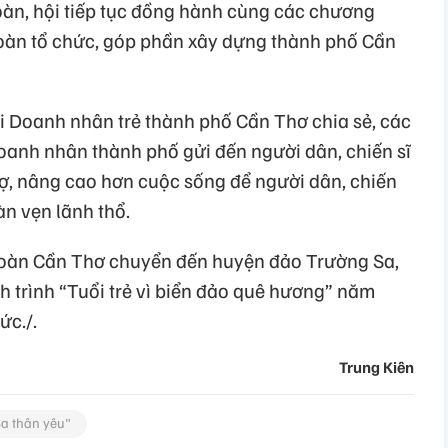
àn, hội tiếp tục đồng hành cùng các chương
Đoàn tổ chức, góp phần xây dựng thành phố Cần
ội Doanh nhân trẻ thành phố Cần Thơ chia sẻ, các
oanh nhân thành phố gửi đến người dân, chiến sĩ
ợ, nâng cao hơn cuộc sống để người dân, chiến
àn vẹn lãnh thổ.
oàn Cần Thơ chuyển đến huyện đảo Trường Sa,
trình “Tuổi trẻ vì biển đảo quê hương” năm
ức./.
Trung Kiên
Sa thân yêu"