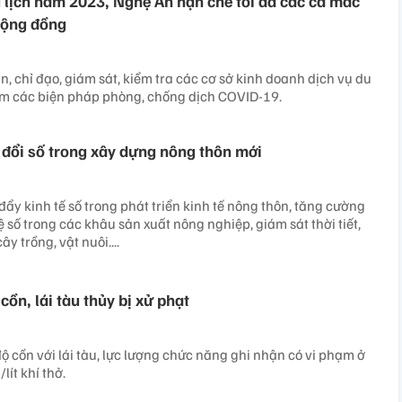
lịch năm 2023, Nghệ An hạn chế tối đa các ca mắc
cộng đồng
, chỉ đạo, giám sát, kiểm tra các cơ sở kinh doanh dịch vụ du
êm các biện pháp phòng, chống dịch COVID-19.
 đổi số trong xây dựng nông thôn mới
ẩy kinh tế số trong phát triển kinh tế nông thôn, tăng cường
số trong các khâu sản xuất nông nghiệp, giám sát thời tiết,
y trồng, vật nuôi....
ồn, lái tàu thủy bị xử phạt
ộ cồn với lái tàu, lực lượng chức năng ghi nhận có vi phạm ở
ít khí thở.