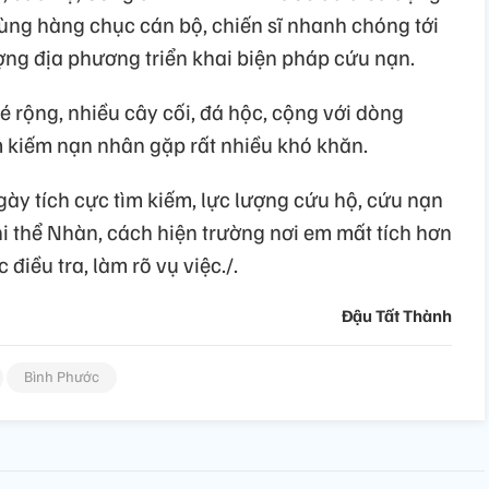
 hàng chục cán bộ, chiến sĩ nhanh chóng tới
lượng địa phương triển khai biện pháp cứu nạn.
é rộng, nhiều cây cối, đá hộc, cộng với dòng
m kiếm nạn nhân gặp rất nhiều khó khăn.
gày tích cực tìm kiếm, lực lượng cứu hộ, cứu nạn
hi thể Nhàn, cách hiện trường nơi em mất tích hơn
điều tra, làm rõ vụ việc./.
Đậu Tất Thành
Bình Phước