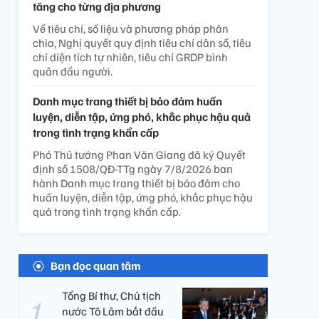
tăng cho từng địa phương
Về tiêu chí, số liệu và phương pháp phân
chia, Nghị quyết quy định tiêu chí dân số, tiêu
chí diện tích tự nhiên, tiêu chí GRDP bình
quân đầu người.
Danh mục trang thiết bị bảo đảm huấn
luyện, diễn tập, ứng phó, khắc phục hậu quả
trong tình trạng khẩn cấp
Phó Thủ tướng Phan Văn Giang đã ký Quyết
định số 1508/QĐ-TTg ngày 7/8/2026 ban
hành Danh mục trang thiết bị bảo đảm cho
huấn luyện, diễn tập, ứng phó, khắc phục hậu
quả trong tình trạng khẩn cấp.
Bạn đọc quan tâm
Tổng Bí thư, Chủ tịch
nước Tô Lâm bắt đầu