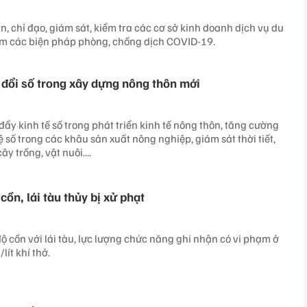
, chỉ đạo, giám sát, kiểm tra các cơ sở kinh doanh dịch vụ du
êm các biện pháp phòng, chống dịch COVID-19.
 đổi số trong xây dựng nông thôn mới
ẩy kinh tế số trong phát triển kinh tế nông thôn, tăng cường
số trong các khâu sản xuất nông nghiệp, giám sát thời tiết,
y trồng, vật nuôi....
ồn, lái tàu thủy bị xử phạt
ộ cồn với lái tàu, lực lượng chức năng ghi nhận có vi phạm ở
ít khí thở.