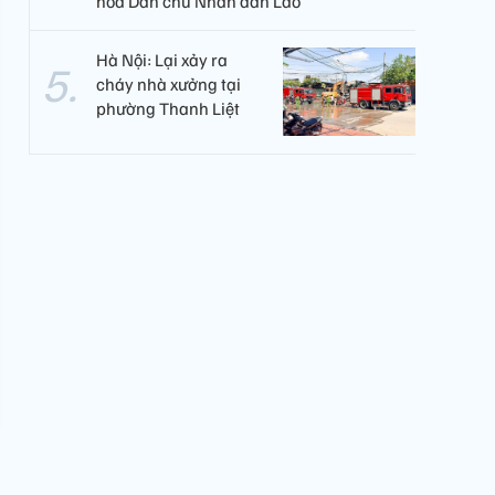
hòa Dân chủ Nhân dân Lào
Hà Nội: Lại xảy ra
cháy nhà xưởng tại
phường Thanh Liệt