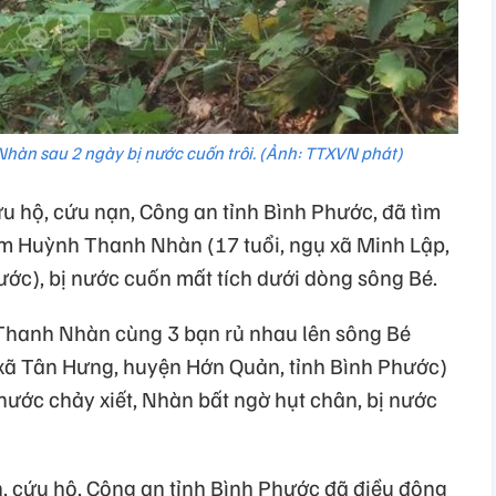
 Nhàn sau 2 ngày bị nước cuốn trôi. (Ảnh: TTXVN phát)
u hộ, cứu nạn, Công an tỉnh Bình Phước, đã tìm
 em Huỳnh Thanh Nhàn (17 tuổi, ngụ xã Minh Lập,
ước), bị nước cuốn mất tích dưới dòng sông Bé.
 Thanh Nhàn cùng 3 bạn rủ nhau lên sông Bé
xã Tân Hưng, huyện Hớn Quản, tỉnh Bình Phước)
nước chảy xiết, Nhàn bất ngờ hụt chân, bị nước
, cứu hộ, Công an tỉnh Bình Phước đã điều động