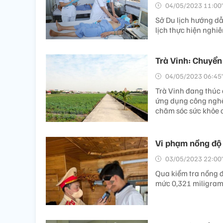
04/05/2023 11:00’
Sở Du lịch hướng dẫn
lịch thực hiện nghi
Trà Vinh: Chuyển
04/05/2023 06:45’
Trà Vinh đang thúc đ
ứng dụng công nghệ 
chăm sóc sức khỏe câ
Vi phạm nồng độ c
03/05/2023 22:00’
Qua kiểm tra nồng đ
mức 0,321 miligram/l