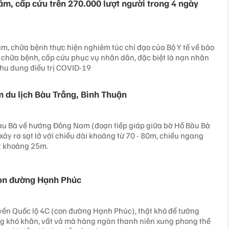
hám, cấp cứu trên 270.000 lượt người trong 4 ngày
ám, chữa bệnh thực hiện nghiêm túc chỉ đạo của Bộ Y tế về bảo
chữa bệnh, cấp cứu phục vụ nhân dân, đặc biệt là nạn nhân
 thu dung điều trị COVID-19
ểm du lịch Bàu Trắng, Bình Thuận
i Bàu Bà về hướng Đông Nam (đoạn tiếp giáp giữa bờ Hồ Bàu Bà
xảy ra sạt lở với chiều dài khoảng từ 70 - 80m, chiều ngang
át khoảng 25m.
con đường Hạnh Phúc
uyến Quốc lộ 4C (con đường Hạnh Phúc), thật khó để tưởng
g khó khăn, vất vả mà hàng ngàn thanh niên xung phong thế