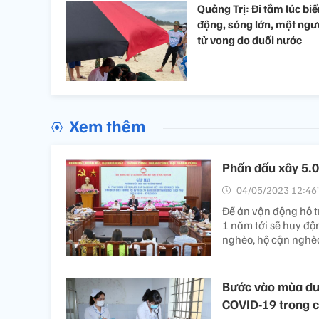
Quảng Trị: Đi tắm lúc bi
động, sóng lớn, một ngư
tử vong do đuối nước
Xem thêm
Phấn đấu xây 5.0
04/05/2023 12:46’
Đề án vận động hỗ t
1 năm tới sẽ huy độ
nghèo, hộ cận nghèo
Bước vào mùa du 
COVID-19 trong 