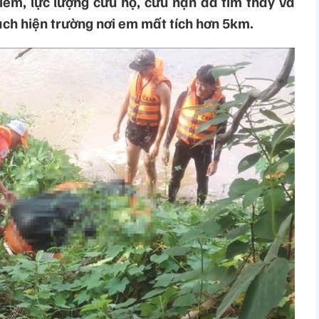
iếm, lực lượng cứu hộ, cứu nạn đã tìm thấy và
ách hiện trường nơi em mất tích hơn 5km.