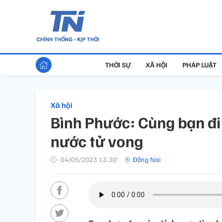
THỜI SỰ
XÃ HỘI
PHÁP LUẬT
Xã hội
Bình Phước: Cùng bạn đi 
nước tử vong
04/05/2023 13:30’
Đồng Nai