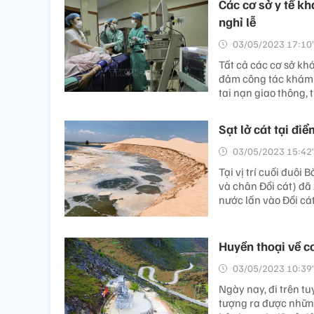
Các cơ sở y tế k
nghỉ lễ
03/05/2023 17:10’
Tất cả các cơ sở kh
đảm công tác khám 
tai nạn giao thông,
Sạt lở cát tại đi
03/05/2023 15:42’
Tại vị trí cuối đuô
và chân Đồi cát) đã 
nước lấn vào Đồi c
Huyền thoại về 
03/05/2023 10:39’
Ngày nay, đi trên t
tượng ra được nhữn