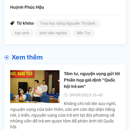
Huỳnh Phúc Hậu
Từ khóa:
Trao học bổng Nguyễn Thị Định
học sinh
sinh viên nghèo
Bến Tre
Xem thêm
Tâm tư, nguyện vọng gửi tới
Phiên họp giả định "Quốc
hội trẻ em"
09/09/2023 15:40’
Không chỉ nói lên suy nghĩ,
nguyện vọng của bản thân, các em còn đại diện tiếng
nói, ý kiến, nguyện vọng của trẻ em tại địa phương về
những vấn đề trẻ em quan tâm để phản ánh tới Quốc
hội.