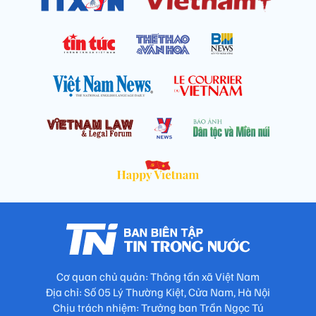
Cơ quan chủ quản: Thông tấn xã Việt Nam
Địa chỉ: Số 05 Lý Thường Kiệt, Cửa Nam, Hà Nội
Chịu trách nhiệm: Trưởng ban Trần Ngọc Tú