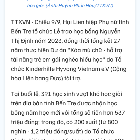
học giỏi. (Ảnh: Huỳnh Phúc Hậu/TTXVN)
TTXVN - Chiều 9/9, Hội Liên hiệp Phụ nữ tỉnh
Bến Tre tổ chức Lễ trao học bổng Nguyễn
Thị Định năm 2023, đồng thời tổng kết 27
năm thực hiện Dự án "Xóa mù chữ - hỗ trợ
tài năng trẻ em gái nghèo hiếu học" do Tổ
chức Kinderhilfe Hyvong Vietnam e.V (Cộng
hòa Liên bang Đức) tài trợ.
Tại buổi lễ, 391 học sinh vượt khó học giỏi
trên địa bàn tỉnh Bến Tre được nhận học
bổng năm học mới với tổng số tiền hơn 537
triệu đồng; trong đó, có 200 suất (từ 800
nghìn - 1,2 triệu đồng/suất) do Tổ chức