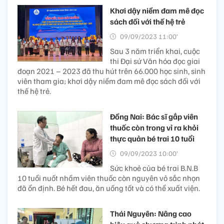
Khơi dậy niềm đam mê đọc
sách đối với thế hệ trẻ
09/09/2023 11:00’
Sau 3 năm triển khai, cuộc
thi Đại sứ Văn hóa đọc giai
đoạn 2021 – 2023 đã thu hút trên 66.000 học sinh, sinh
viên tham gia; khơi dậy niềm đam mê đọc sách đối với
thế hệ trẻ.
Đồng Nai: Bác sĩ gắp viên
thuốc còn trong vỉ ra khỏi
thực quản bé trai 10 tuổi
09/09/2023 10:00’
Sức khoẻ của bé trai B.N.B
10 tuổi nuốt nhầm viên thuốc còn nguyên vỏ sắc nhọn
đã ổn định. Bé hết đau, ăn uống tốt và có thể xuất viện.
Thái Nguyên: Nâng cao