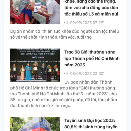
khỏe, nâng cao thể trạng,
tầm vóc cho đồng bào dân
tộc thiểu số 13 xã miền núi
09/09/2023 07:29’
Dự án nhằm cải thiện sức khỏe của người dân tộc thiểu
số về thể chất, tinh thần, tầm vóc, tuổi thọ.
Trao 58 Giải thưởng sáng
tạo Thành phố Hồ Chí Minh
năm 2023
08/09/2023 22:30’
Ủy ban nhân dân Thành
phố Hồ Chí Minh tổ chức trao tặng “Giải thưởng sáng
tạo Thành phố Hồ Chí Minh lần thứ 3 - năm 2023” cho
58 tác giả, nhóm tác giả có giải pháp, đề tài, tác phẩm
đạt thành tích cao ở 7 lĩnh vực.
Tuyển sinh Đại học 2023:
80,8% thí sinh trúng tuyển