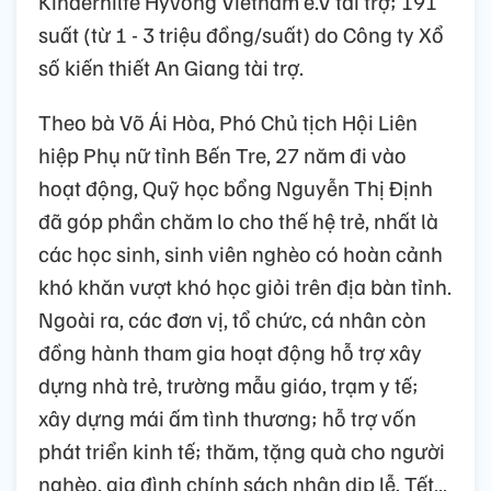
Kinderhilfe Hyvong Vietnam e.V tài trợ; 191
suất (từ 1 - 3 triệu đồng/suất) do Công ty Xổ
số kiến thiết An Giang tài trợ.
Theo bà Võ Ái Hòa, Phó Chủ tịch Hội Liên
hiệp Phụ nữ tỉnh Bến Tre, 27 năm đi vào
hoạt động, Quỹ học bổng Nguyễn Thị Định
đã góp phần chăm lo cho thế hệ trẻ, nhất là
các học sinh, sinh viên nghèo có hoàn cảnh
khó khăn vượt khó học giỏi trên địa bàn tỉnh.
Ngoài ra, các đơn vị, tổ chức, cá nhân còn
đồng hành tham gia hoạt động hỗ trợ xây
dựng nhà trẻ, trường mẫu giáo, trạm y tế;
xây dựng mái ấm tình thương; hỗ trợ vốn
phát triển kinh tế; thăm, tặng quà cho người
nghèo, gia đình chính sách nhân dịp lễ, Tết…