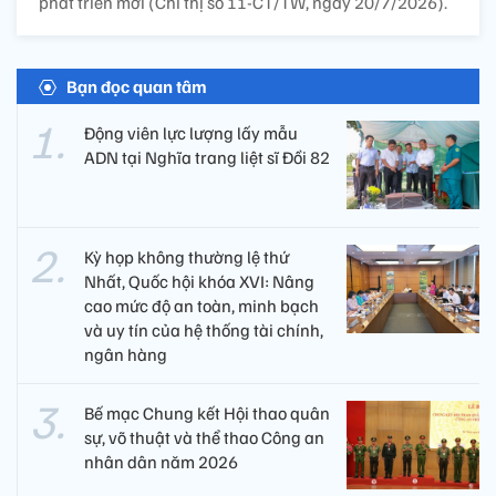
phát triển mới (Chỉ thị số 11-CT/TW, ngày 20/7/2026).
Bạn đọc quan tâm
Động viên lực lượng lấy mẫu
ADN tại Nghĩa trang liệt sĩ Đồi 82​
Kỳ họp không thường lệ thứ
Nhất, Quốc hội khóa XVI: Nâng
cao mức độ an toàn, minh bạch
và uy tín của hệ thống tài chính,
ngân hàng
Bế mạc Chung kết Hội thao quân
sự, võ thuật và thể thao Công an
nhân dân năm 2026