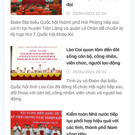
đại
25/04/2024 22:24’
Đoàn Đại biểu Quốc hội thành phố Hải Phòng tiếp xúc
cử tri tại huyện Tiên Lãng và quận Lê Chân để chuẩn bị
Kỳ họp thứ 7, Quốc hội Khóa XV.
Lào Cai quan tâm đến đời
sống cán bộ, công nhân,
viên chức, người lao động
25/04/2024 20:51’
Tỉnh ủy và Đoàn đại biểu
Quốc hội tỉnh Lào Cai đã đồng tổ chức Hội nghị tiếp xúc,
đối thoại với cán bộ, công nhân, viên chức và người lao
động.
Kiểm toán Nhà nước tiếp
tục phối hợp hiệu quả với
các tỉnh, thành phố Nam
sông Hậu