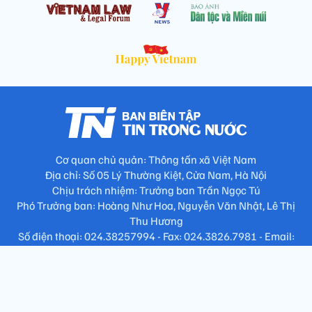
Cơ quan chủ quản: Thông tấn xã Việt Nam
Địa chỉ: Số 05 Lý Thường Kiệt, Cửa Nam, Hà Nội
Chịu trách nhiệm: Trưởng ban Trần Ngọc Tú
Phó Trưởng ban: Hoàng Như Hoa, Nguyễn Văn Nhật, Lê Thị
Thu Hương
Số điện thoại: 024.38257994 - Fax: 024.3826.7981 - Email:
tap.phongbien@gmail.com
Không sao chép nội dung khi chưa có sự đồng ý bằng văn bản
!