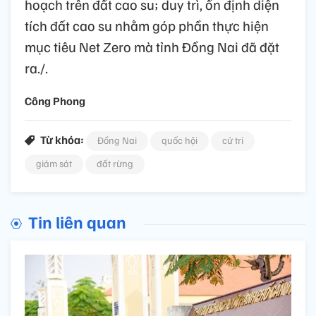
hoạch trên đất cao su; duy trì, ổn định diện
tích đất cao su nhằm góp phần thực hiện
mục tiêu Net Zero mà tỉnh Đồng Nai đã đặt
ra./.
Công Phong
Từ khóa:
Đồng Nai
quốc hội
cử tri
giám sát
đất rừng
Tin liên quan