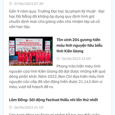
07/06/2023 07:30’
Gần 9 năm qua, Trường Đại học Sư phạm Kỹ thuật - Đại
học Đà Nẵng đã không áp dụng quy định tính giờ
chuẩn định mức cho giảng viên chủ nhiệm lớp và cố
vấn học tập.
Tôn vinh 204 gương hiến
máu tình nguyện tiêu biểu
tỉnh Kiên Giang
06/06/2023 22:05’
Phong trào hiến máu tình
nguyện của tỉnh Kiên Giang đã đạt được những kết quả
đáng phấn khởi. Năm 2022, Ban Chỉ đạo hiến máu tình
nguyện các cấp đã vận động hiến được 21.143 đơn vị
máu, vượt kế hoạch đề ra.
Lâm Đồng: Sôi động Festival thiếu nhi lần thứ nhất
06/06/2023 21:45’
Các hoạt động tại Festival nhằm hỗ trợ, tạo điều kiện