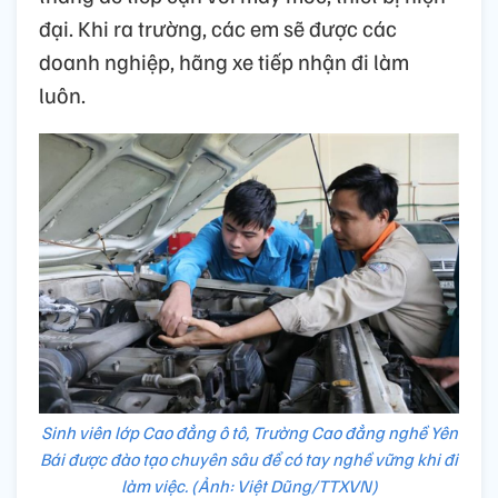
đại. Khi ra trường, các em sẽ được các
doanh nghiệp, hãng xe tiếp nhận đi làm
luôn.
Sinh viên lớp Cao đẳng ô tô, Trường Cao đẳng nghề Yên
Bái được đào tạo chuyên sâu để có tay nghề vững khi đi
làm việc. (Ảnh: Việt Dũng/TTXVN)