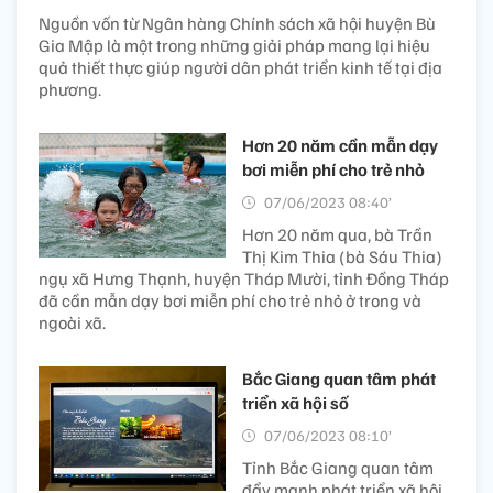
Nguồn vốn từ Ngân hàng Chính sách xã hội huyện Bù
Gia Mập là một trong những giải pháp mang lại hiệu
quả thiết thực giúp người dân phát triển kinh tế tại địa
phương.
Hơn 20 năm cần mẫn dạy
bơi miễn phí cho trẻ nhỏ
07/06/2023 08:40’
Hơn 20 năm qua, bà Trần
Thị Kim Thia (bà Sáu Thia)
ngụ xã Hưng Thạnh, huyện Tháp Mười, tỉnh Đồng Tháp
đã cần mẫn dạy bơi miễn phí cho trẻ nhỏ ở trong và
ngoài xã.
Bắc Giang quan tâm phát
triển xã hội số
07/06/2023 08:10’
Tỉnh Bắc Giang quan tâm
đẩy mạnh phát triển xã hội