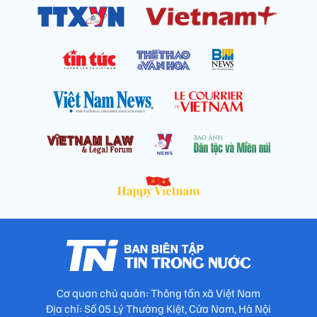
Cơ quan chủ quản: Thông tấn xã Việt Nam
Địa chỉ: Số 05 Lý Thường Kiệt, Cửa Nam, Hà Nội