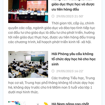
giáo dục thực học và được
ưu tiên hàng đầu
29/05/2023 21:50’
Thời gian tới, cấp ủy, chính
quyền các cấp, ngành giáo dục và đào tạo tỉnh tiếp tục
coi đầu tư cho giáo dục là đầu tư cho phát triển, hướng
tới nền giáo dục thực học, được ưu tiên hàng đầu trong
các chương trình, kế hoạch phát triển kinh tế- xã hội.
Hải Phòng yêu cầu không
tổ chức dạy học hè cho học
sinh
29/05/2023 16:22’
Các trường Tiểu học, Trung
học cơ sở, Trung học phổ thông không tổ chức dạy học
hè, không dạy trước cho trẻ Mầm non 5 tuổi vào lớp 1
dưới mọi hình thức.
Hà Nam nâng cao chất