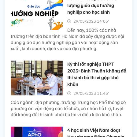
lượng giáo dục hướng
nghiệp cho học sinh
29/05/2023 14:05’
Đến nay, 100% các nhà
trường trên địa bàn tỉnh Hà Nam đã xây dựng được nội
dung giáo dục hướng nghiệp gắn với hoạt động sản
xuất, kinh doanh, dịch vụ của địa phương.
Kỳ thi tốt nghiệp THPT
2023: Bình Thuận không để
thí sinh bỏ thi vì gặp khó
khăn
29/05/2023 11:45’
Các ngành, địa phương, trường Trung học Phổ thông có
phương án vận động các tổ chức, cá nhân hỗ trợ, tuyệt
đối không để thí sinh phải bỏ thi vì điều kiện khó khăn.
4 học sinh Việt Nam đoạt
Huy chương Đồng Olympic