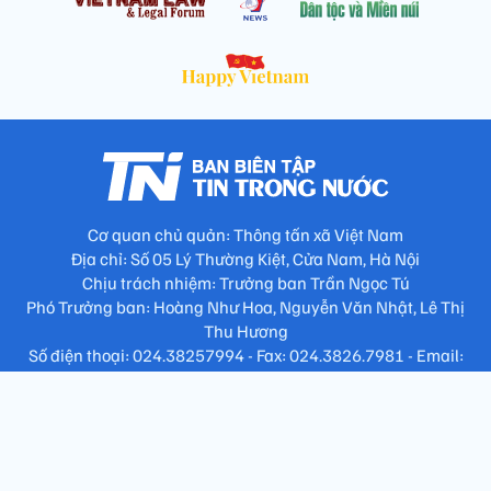
Cơ quan chủ quản: Thông tấn xã Việt Nam
Địa chỉ: Số 05 Lý Thường Kiệt, Cửa Nam, Hà Nội
Chịu trách nhiệm: Trưởng ban Trần Ngọc Tú
Phó Trưởng ban: Hoàng Như Hoa, Nguyễn Văn Nhật, Lê Thị
Thu Hương
Số điện thoại: 024.38257994 - Fax: 024.3826.7981 - Email:
tap.phongbien@gmail.com
Không sao chép nội dung khi chưa có sự đồng ý bằng văn bản
!
Trang chủ
Giới thiệu