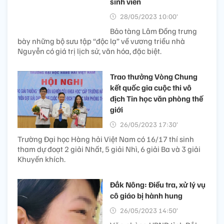
sinh viên
28/05/2023 10:00’
Bảo tàng Lâm Đồng trưng
bày những bộ sưu tập “độc lạ” về vương triều nhà
Nguyễn có giá trị lịch sử, văn hóa, đặc biệt.
Trao thưởng Vòng Chung
kết quốc gia cuộc thi vô
địch Tin học văn phòng thế
giới
26/05/2023 17:30’
Trường Đại học Hàng hải Việt Nam có 16/17 thí sinh
tham dự đoạt 2 giải Nhất, 5 giải Nhì, 6 giải Ba và 3 giải
Khuyến khích.
Đắk Nông: Điều tra, xử lý vụ
cô giáo bị hành hung
26/05/2023 14:50’