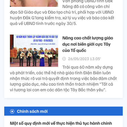
Văn phòng UBND tỉnh Đắk
Nông đã có công văn chỉ
đạo Sở Giáo dục và Đào tạo chủ trì, phối hợp với UBND
huyện Đắk G’long kiểm tra, xử lý vụ việc và báo cáo kết
quả về UBND tỉnh trước ngày 30/5.
Nâng cao chất lượng giáo
dục nơi biên giới cực Tây
của Tổ quốc
26/05/2023 13:05’
Trải qua 60 năm xây dựng
và phát triển, các thế hệ nhà giáo tỉnh Điện Biên luôn
nhận thức rõ vai trò quyết định trong việc bảo đảm chất
lượng giáo dục, nêu cao tinh thần trách nhiệm “Tất cả
vì tương lai con em các dân tộc Tây Bắc thân yêu”.
Chính sách mới
Một số quy định mới về thực hiện thủ tục hành chính