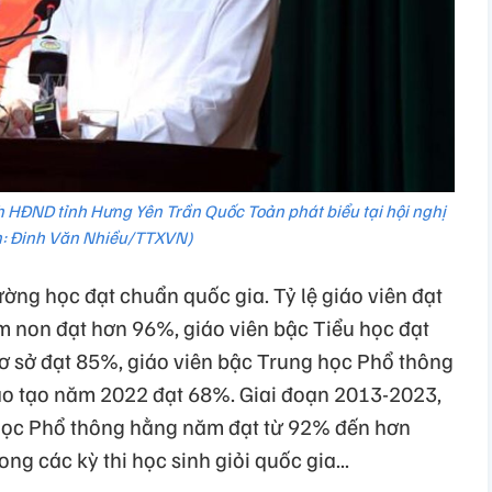
ch HĐND tỉnh Hưng Yên Trần Quốc Toản phát biểu tại hội nghị
: Đinh Văn Nhiều/TTXVN)
ường học đạt chuẩn quốc gia. Tỷ lệ giáo viên đạt
m non đạt hơn 96%, giáo viên bậc Tiểu học đạt
ơ sở đạt 85%, giáo viên bậc Trung học Phổ thông
ào tạo năm 2022 đạt 68%. Giai đoạn 2013-2023,
g học Phổ thông hằng năm đạt từ 92% đến hơn
ng các kỳ thi học sinh giỏi quốc gia...