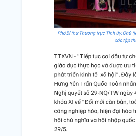
Phó Bí thư Thường trực Tỉnh ủy, Chủ 
các tập t
TTXVN - "Tiếp tục coi đầu tư ch
giáo dục thực học và được ưu t
phát triển kinh tế- xã hội". Đây
Hưng Yên Trần Quốc Toản nhấn m
Nghị quyết số 29-NQ/TW ngày 
khóa XI về "Đổi mới căn bản, to
công nghiệp hóa, hiện đại hóa t
hội chủ nghĩa và hội nhập quốc 
29/5.