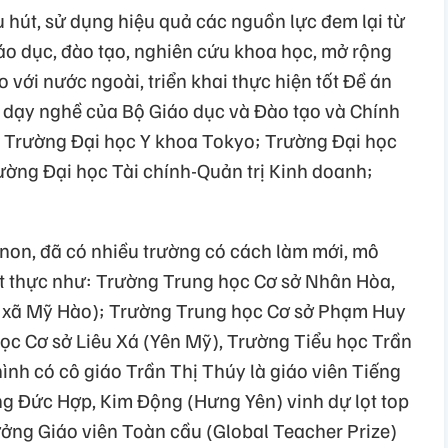
 hút, sử dụng hiệu quả các nguồn lực đem lại từ
iáo dục, đào tạo, nghiên cứu khoa học, mở rộng
o với nước ngoài, triển khai thực hiện tốt Đề án
à dạy nghề của Bộ Giáo dục và Đào tạo và Chính
ư: Trường Đại học Y khoa Tokyo; Trường Đại học
ờng Đại học Tài chính-Quản trị Kinh doanh;
non, đã có nhiều trường có cách làm mới, mô
iết thực như: Trường Trung học Cơ sở Nhân Hòa,
 xã Mỹ Hào); Trường Trung học Cơ sở Phạm Huy
ọc Cơ sở Liêu Xá (Yên Mỹ), Trường Tiểu học Trần
ình có cô giáo Trần Thị Thúy là giáo viên Tiếng
g Đức Hợp, Kim Động (Hưng Yên) vinh dự lọt top
ưởng Giáo viên Toàn cầu (Global Teacher Prize)