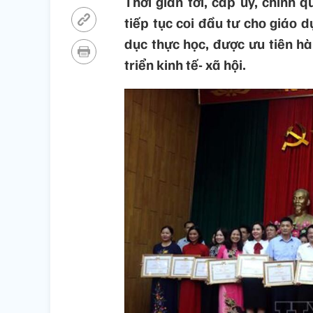
Thời gian tới, cấp ủy, chính 
tiếp tục coi đầu tư cho giáo d
dục thực học, được ưu tiên h
triển kinh tế- xã hội.