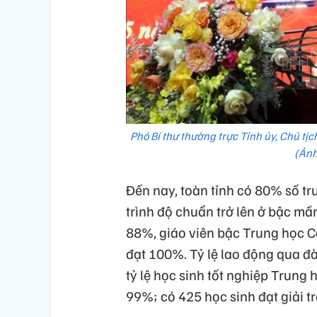
Phó Bí thư thường trực Tỉnh ủy, Chủ tị
(Ảnh
Đến nay, toàn tỉnh có 80% số tr
trình độ chuẩn trở lên ở bậc mầ
88%, giáo viên bậc Trung học C
đạt 100%. Tỷ lệ lao động qua đ
tỷ lệ học sinh tốt nghiệp Trun
99%; có 425 học sinh đạt giải tro