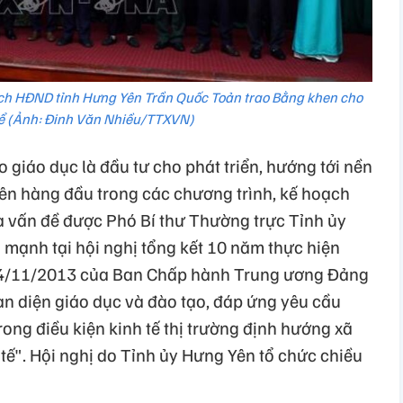
tịch HĐND tỉnh Hưng Yên Trần Quốc Toản trao Bằng khen cho
hể (Ảnh: Đinh Văn Nhiều/TTXVN)
o giáo dục là đầu tư cho phát triển, hướng tới nền
iên hàng đầu trong các chương trình, kế hoạch
 là vấn đề được Phó Bí thư Thường trực Tỉnh ủy
ạnh tại hội nghị tổng kết 10 năm thực hiện
4/11/2013 của Ban Chấp hành Trung ương Đảng
àn diện giáo dục và đào tạo, đáp ứng yêu cầu
rong điều kiện kinh tế thị trường định hướng xã
tế". Hội nghị do Tỉnh ủy Hưng Yên tổ chức chiều