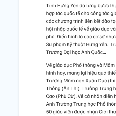
Tỉnh Hưng Yên đã từng bước thu
hợp tác quốc tế cho công tác g
các chương trình liên kết đào tạ
hội nhập quốc tế về giáo dục v
phủ. Điển hình là các cơ sở nh
Sư phạm Kỹ thuật Hưng Yên; Trư
Trường Đại học Anh Quốc...
Về giáo dục Phổ thông và Mầm 
hình hay, mang lại hiệu quả th
Trường Mầm non Xuân Dục (thị
Thông (Ân Thi), Trường Trung h
Cao (Phù Cừ). Về cá nhân điển h
Anh Trường Trung học Phổ thôn
50 giáo viên được nhận Giải th