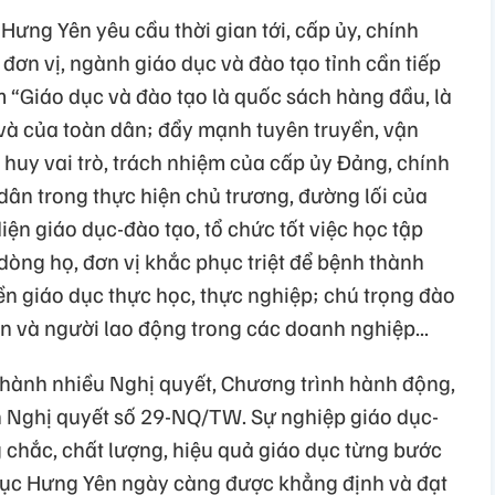
Hưng Yên yêu cầu thời gian tới, cấp ủy, chính
đơn vị, ngành giáo dục và đào tạo tỉnh cần tiếp
m “Giáo dục và đào tạo là quốc sách hàng đầu, là
và của toàn dân; đẩy mạnh tuyên truyền, vận
huy vai trò, trách nhiệm của cấp ủy Đảng, chính
dân trong thực hiện chủ trương, đường lối của
iện giáo dục-đào tạo, tổ chức tốt việc học tập
 dòng họ, đơn vị khắc phục triệt để bệnh thành
nền giáo dục thực học, thực nghiệp; chú trọng đào
n và người lao động trong các doanh nghiệp...
hành nhiều Nghị quyết, Chương trình hành động,
ện Nghị quyết số 29-NQ/TW. Sự nghiệp giáo dục-
g chắc, chất lượng, hiệu quả giáo dục từng bước
 dục Hưng Yên ngày càng được khẳng định và đạt