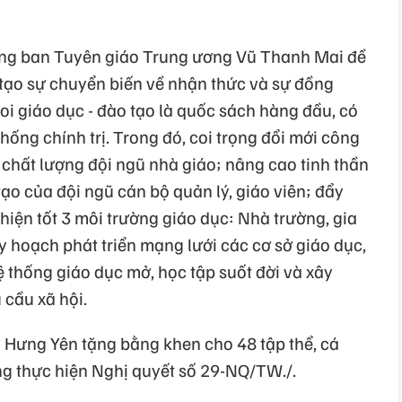
ưởng ban Tuyên giáo Trung ương Vũ Thanh Mai đề
 tạo sự chuyển biến về nhận thức và sự đồng
coi giáo dục - đào tạo là quốc sách hàng đầu, có
hống chính trị. Trong đó, coi trọng đổi mới công
 chất lượng đội ngũ nhà giáo; nâng cao tinh thần
ạo của đội ngũ cán bộ quản lý, giáo viên; đẩy
hiện tốt 3 môi trường giáo dục: Nhà trường, gia
uy hoạch phát triển mạng lưới các cơ sở giáo dục,
 thống giáo dục mở, học tập suốt đời và xây
 cầu xã hội.
 Hưng Yên tặng bằng khen cho 48 tập thể, cá
ng thực hiện Nghị quyết số 29-NQ/TW./.