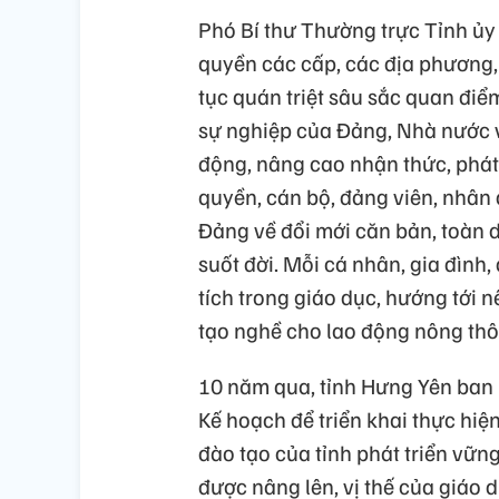
Phó Bí thư Thường trực Tỉnh ủy 
quyền các cấp, các địa phương, 
tục quán triệt sâu sắc quan điể
sự nghiệp của Đảng, Nhà nước 
động, nâng cao nhận thức, phát 
quyền, cán bộ, đảng viên, nhân 
Đảng về đổi mới căn bản, toàn d
suốt đời. Mỗi cá nhân, gia đình,
tích trong giáo dục, hướng tới 
tạo nghề cho lao động nông thô
10 năm qua, tỉnh Hưng Yên ban 
Kế hoạch để triển khai thực hi
đào tạo của tỉnh phát triển vữn
được nâng lên, vị thế của giáo