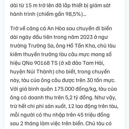
dài từ 15 m trở lên đã lắp thiết bị giám sát
hành trình (chiếm gần 98,5%)...
Trở về cảng cá An Hòa sau chuyến đi biển
dài ngày đầu tiên trong năm 2023 ở ngư
trường Trường Sa, ông Hồ Tấn Kha, chủ tàu
kiêm thuyền trưởng tàu câu mực mang số
hiệu QNa 90168 TS (ở xã đảo Tam Hải,
huyện Núi Thành) cho biết, trong chuyến
này, tàu của ông câu được trên 30 tấn mực.
Với giá bình quân 175.000 đồng/kg, tàu của
ông có doanh thu trên 5,2 tỷ đồng. Như vậy,
trừ hết chi phí sản xuất, 12 lao động trên tàu,
mỗi người có thu nhập trên 45 triệu đồng
sau 2 tháng làm việc trên biển. Chủ tàu có