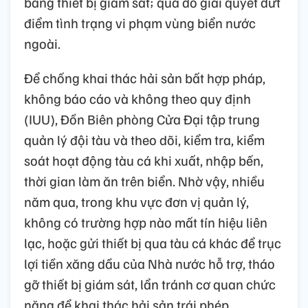
bằng thiết bị giám sát; qua đó giải quyết dứt
điểm tình trạng vi phạm vùng biển nước
ngoài.
Để chống khai thác hải sản bất hợp pháp,
không báo cáo và không theo quy định
(IUU), Đồn Biên phòng Cửa Đại tập trung
quản lý đội tàu và theo dõi, kiểm tra, kiểm
soát hoạt động tàu cá khi xuất, nhập bến,
thời gian làm ăn trên biển. Nhờ vậy, nhiều
năm qua, trong khu vực đơn vị quản lý,
không có trường hợp nào mất tín hiệu liên
lạc, hoặc gửi thiết bị qua tàu cá khác để trục
lợi tiền xăng dầu của Nhà nước hỗ trợ, tháo
gỡ thiết bị giám sát, lẩn tránh cơ quan chức
năng để khai thác hải sản trái phép...