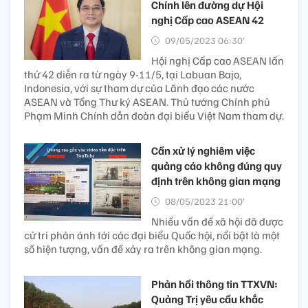
Chính lên đường dự Hội
nghị Cấp cao ASEAN 42
09/05/2023 06:30’
Hội nghị Cấp cao ASEAN lần
thứ 42 diễn ra từ ngày 9-11/5, tại Labuan Bajo,
Indonesia, với sự tham dự của Lãnh đạo các nước
ASEAN và Tổng Thư ký ASEAN. Thủ tướng Chính phủ
Phạm Minh Chính dẫn đoàn đại biểu Việt Nam tham dự.
Cần xử lý nghiêm việc
quảng cáo không đúng quy
định trên không gian mạng
08/05/2023 21:00’
Nhiều vấn đề xã hội đã được
cử tri phản ánh tới các đại biểu Quốc hội, nổi bật là một
số hiện tượng, vấn đề xảy ra trên không gian mạng.
Phản hồi thông tin TTXVN:
Quảng Trị yêu cầu khắc