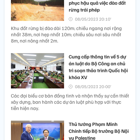
phục hậu quả việc đào đất
rừng trái phép
08/05/2023 20:10’
Khu đất rừng bị đào dài 120m; chiều ngang nơi rộng
nhất 38m, nơi hẹp nhất 10m; chiều sâu nơi sâu nhất
8m, nơi nông nhất 2m.
Cung cấp thông tin về 5 dự
án luật do Bộ Công an chủ
trì soạn thảo trình Quốc hội
khóa XV
08/05/2023 20:00’
Các đại biểu cơ bản đồng tình và nhận thấy sự cần thiết
xây dựng, ban hành các dự án luật phù hợp với thực
tiễn hiện nay.
Thủ tướng Phạm Minh
Chính tiếp Bộ trưởng Bộ Nội
vụ Palestine