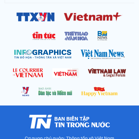
Cơ quan chủ quản: Thông tấn xã Việt Nam