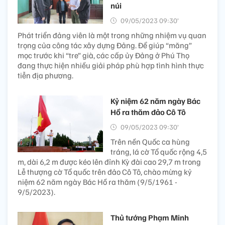
núi
09/05/2023 09:30’
Phát triển đảng viên là một trong những nhiệm vụ quan
trọng của công tác xây dựng Đảng. Để giúp “măng”
mọc trước khi “tre” già, các cấp ủy Đảng ở Phú Thọ
đang thực hiện nhiều giải pháp phù hợp tình hình thực
tiễn địa phương.
Kỷ niệm 62 năm ngày Bác
Hồ ra thăm đảo Cô Tô
09/05/2023 09:30’
Trên nền Quốc ca hùng
tráng, lá cờ Tổ quốc rộng 4,5
m, dài 6,2 m được kéo lên đỉnh Kỳ đài cao 29,7 m trong
Lễ thượng cờ Tổ quốc trên đảo Cô Tô, chào mừng kỷ
niệm 62 năm ngày Bác Hồ ra thăm (9/5/1961 -
9/5/2023).
Thủ tướng Phạm Minh