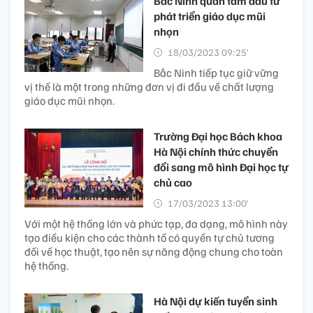
Bắc Ninh quan tâm đầu tư
phát triển giáo dục mũi
nhọn
18/03/2023 09:25’
Bắc Ninh tiếp tục giữ vững
vị thế là một trong những đơn vị đi đầu về chất lượng
giáo dục mũi nhọn.
Trường Đại học Bách khoa
Hà Nội chính thức chuyển
đổi sang mô hình Đại học tự
chủ cao
17/03/2023 13:00’
Với một hệ thống lớn và phức tạp, đa dạng, mô hình này
tạo điều kiện cho các thành tố có quyền tự chủ tương
đối về học thuật, tạo nên sự năng động chung cho toàn
hệ thống.
Hà Nội dự kiến tuyển sinh