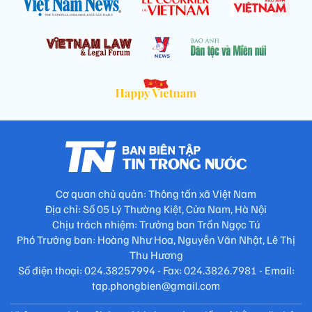
Cơ quan chủ quản: Thông tấn xã Việt Nam
Địa chỉ: Số 05 Lý Thường Kiệt, Cửa Nam, Hà Nội
Chịu trách nhiệm: Trưởng ban Trần Ngọc Tú
Phó Trưởng ban: Hoàng Như Hoa, Nguyễn Văn Nhật, Lê Thị
Thu Hương
Số điện thoại: 024.38257994 - Fax: 024.3826.7981 - Email:
tap.phongbien@gmail.com