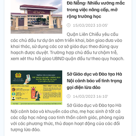
Đà Nẵng: Nhiều vướng mắc
trong việc nâng cấp, mở
rộng trường học
15/03/2023 10:05’
Quận Liên Chiểu yêu cầu
các chủ đầu tư dự án sớm triển khai, bàn giao đưa vào
khai thác, sử dụng các cơ sở giáo dục theo đúng quy
hoạch được duyệt. Trường hợp chủ đầu tư chậm trễ,
xem xét thu hồi giao UBND quận đầu tư theo quy hoạch.
Sở Giáo dục và Đào tạo Hà
Nội cảnh báo về tình trạng
gọi điện lừa đảo
14/03/2023 16:10’
Sở Giáo dục và Đào tạo Hà
Nội cảnh báo và khuyến cáo cha, mẹ học sinh ở tất cả
các cấp học nâng cao tinh thần cảnh giác, phòng ngừa
với các phương thức, thủ đoạn hoạt động của các đối
tượng lừa đảo.