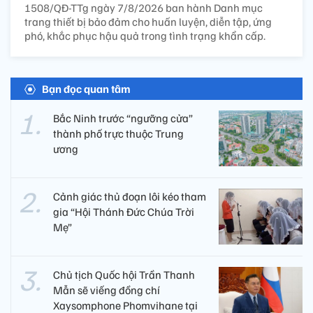
1508/QĐ-TTg ngày 7/8/2026 ban hành Danh mục
trang thiết bị bảo đảm cho huấn luyện, diễn tập, ứng
phó, khắc phục hậu quả trong tình trạng khẩn cấp.
Bạn đọc quan tâm
Bắc Ninh trước “ngưỡng cửa”
thành phố trực thuộc Trung
ương
Cảnh giác thủ đoạn lôi kéo tham
gia “Hội Thánh Đức Chúa Trời
Mẹ”
Chủ tịch Quốc hội Trần Thanh
Mẫn sẽ viếng đồng chí
Xaysomphone Phomvihane tại