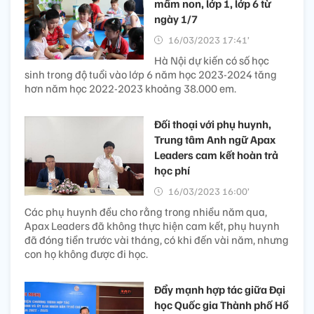
mầm non, lớp 1, lớp 6 từ
ngày 1/7
16/03/2023 17:41’
Hà Nội dự kiến có số học
sinh trong độ tuổi vào lớp 6 năm học 2023-2024 tăng
hơn năm học 2022-2023 khoảng 38.000 em.
Đối thoại với phụ huynh,
Trung tâm Anh ngữ Apax
Leaders cam kết hoàn trả
học phí
16/03/2023 16:00’
Các phụ huynh đều cho rằng trong nhiều năm qua,
Apax Leaders đã không thực hiện cam kết, phụ huynh
đã đóng tiền trước vài tháng, có khi đến vài năm, nhưng
con họ không được đi học.
Đẩy mạnh hợp tác giữa Đại
học Quốc gia Thành phố Hồ