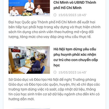
Chí Minh và UBND Thành
phố Hồ Chí Minh
15/03/2023 18:45’
Đại học Quốc gia Thành phố Hồ Chí Minh đề xuất hai
bên tiếp tục phối hợp trong xây dựng và thực hiện chính
sách tín dụng cho sinh viên theo hướng mở rộng đối
tượng, tăng mức cho vay đáp ứng nhu cầu thực tế.
Hà Nội tạm dừng yêu cầu
phụ huynh phải xác nhận
cư trú cho con chuyển cấp
học
15/03/2023 16:45’
Sở Giáo dục và Đào tạo Hà Nội đề nghị Trưởng phòng
Giáo dục và Đào tạo các quận, huyện, thị xã chỉ đạo các
trường tạm dừng việc rà soát, cập nhật dữ liệu, thông
tin của học sinh trên cơ sở dữ liệu ngành cho đến khi có
hướng dẫn mới.