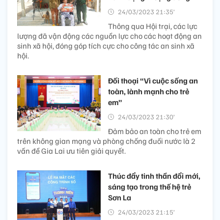
24/03/2023 21:35’
Thông qua Hội trại, các lực
lượng đã vận động các nguồn lực cho các hoạt động an
sinh xã hội, đóng góp tích cực cho công tác an sinh xã
hội.
Đối thoại “Vì cuộc sống an
toàn, lành mạnh cho trẻ
em”
24/03/2023 21:30’
Đảm bảo an toàn cho trẻ em
trên không gian mạng và phòng chống đuối nước là 2
vấn đề Gia Lai ưu tiên giải quyết.
Thúc đẩy tinh thần đổi mới,
sáng tạo trong thế hệ trẻ
Sơn La
24/03/2023 21:15’