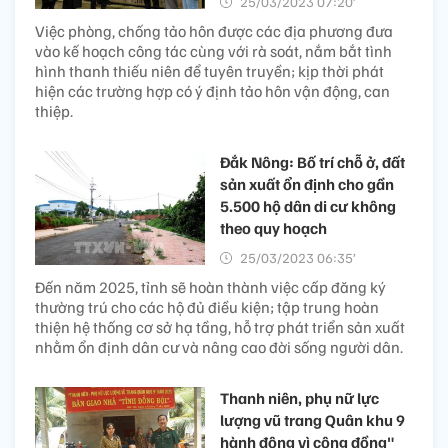
25/03/2023 07:20’
Việc phòng, chống tảo hôn được các địa phương đưa
vào kế hoạch công tác cùng với rà soát, nắm bắt tình
hình thanh thiếu niên để tuyên truyền; kịp thời phát
hiện các trường hợp có ý định tảo hôn vận động, can
thiệp.
Đắk Nông: Bố trí chỗ ở, đất
sản xuất ổn định cho gần
5.500 hộ dân di cư không
theo quy hoạch
25/03/2023 06:35’
Đến năm 2025, tỉnh sẽ hoàn thành việc cấp đăng ký
thường trú cho các hộ đủ điều kiện; tập trung hoàn
thiện hệ thống cơ sở hạ tầng, hỗ trợ phát triển sản xuất
nhằm ổn định dân cư và nâng cao đời sống người dân.
Thanh niên, phụ nữ lực
lượng vũ trang Quân khu 9
hành động vì cộng đồng"