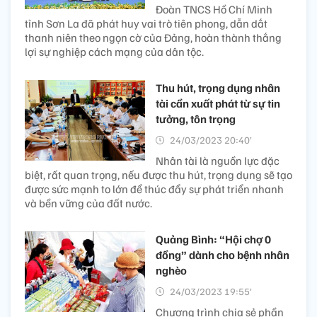
Đoàn TNCS Hồ Chí Minh
tỉnh Sơn La đã phát huy vai trò tiên phong, dẫn dắt
thanh niên theo ngọn cờ của Đảng, hoàn thành thắng
lợi sự nghiệp cách mạng của dân tộc.
Thu hút, trọng dụng nhân
tài cần xuất phát từ sự tin
tưởng, tôn trọng
24/03/2023 20:40’
Nhân tài là nguồn lực đặc
biệt, rất quan trọng, nếu được thu hút, trọng dụng sẽ tạo
được sức mạnh to lớn để thúc đẩy sự phát triển nhanh
và bền vững của đất nước.
Quảng Bình: “Hội chợ 0
đồng” dành cho bệnh nhân
nghèo
24/03/2023 19:55’
Chương trình chia sẻ phần