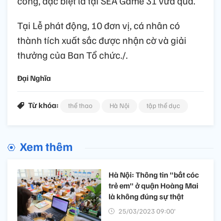
công, đặc biệt là tại SEA Game 31 vừa qua.
Tại Lễ phát động, 10 đơn vị, cá nhân có
thành tích xuất sắc được nhận cờ và giải
thưởng của Ban Tổ chức./.
Đại Nghĩa
Từ khóa:
thể thao
Hà Nội
tập thể dục
Xem thêm
Hà Nội: Thông tin "bắt cóc
trẻ em" ở quận Hoàng Mai
là không đúng sự thật
25/03/2023 09:00’