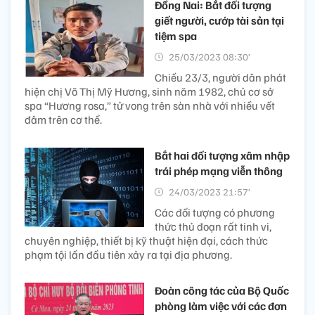
Đồng Nai: Bắt đối tượng
giết người, cướp tài sản tại
tiệm spa
25/03/2023 08:30’
Chiều 23/3, người dân phát
hiện chị Võ Thị Mỹ Hương, sinh năm 1982, chủ cơ sở
spa “Hương rosa,” tử vong trên sàn nhà với nhiều vết
đâm trên cơ thể.
Bắt hai đối tượng xâm nhập
trái phép mạng viễn thông
24/03/2023 21:57’
Các đối tượng có phương
thức thủ đoạn rất tinh vi,
chuyên nghiệp, thiết bị kỹ thuật hiện đại, cách thức
phạm tội lần đầu tiên xảy ra tại địa phương.
Đoàn công tác của Bộ Quốc
phòng làm việc với các đơn