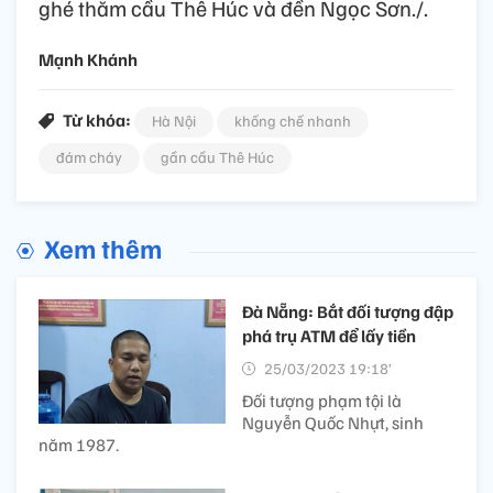
ghé thăm cầu Thê Húc và đền Ngọc Sơn./.
Mạnh Khánh
Từ khóa:
Hà Nội
khống chế nhanh
đám cháy
gần cầu Thê Húc
Xem thêm
Đà Nẵng: Bắt đối tượng đập
phá trụ ATM để lấy tiền
25/03/2023 19:18’
Đối tượng phạm tội là
Nguyễn Quốc Nhựt, sinh
năm 1987.