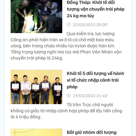
Đồng Tháp: Khởi tố đối
tượng vận chuyển trái phép
24 kg ma túy
22/03/2023 20:00’
Qua kiểm tra, lực lượng
Công an phát hiện trên xe ô tô có chở một bao màu
vàng, bên trong chứa nhiều túi nylon được hàn kín.
Tổng trọng lượng nghi ma túy mà Phan Văn Nhàn vận
chuyển trái phép là 24kg.
Khởi tố 5 đối tượng về hành
vi tổ chức nhập cảnh trái
phép
19/03/2023 21:40’
Tô Văn Trúc chở người
không có giấy tờ nhập cảnh hợp pháp để lấy tiền công
là 4 triệu đồng.
Bắt giữ nhóm đối tượng