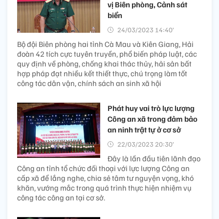
vị Biên phòng, Cảnh sát
biển
24/03/2023 14:40’
Bộ đội Biên phòng hai tỉnh Cà Mau và Kiên Giang, Hải
đoàn 42 tích cực tuyên truyền, phổ biến pháp luật, các
quy định về phòng, chống khai thác thủy, hải sản bất
hợp pháp đạt nhiều kết thiết thực, chú trọng làm tốt
công tác dân vận, chính sách an sinh xã hội
Phát huy vai trò lực lượng
Công an xã trong đảm bảo
an ninh trật tự ở cơ sở
22/03/2023 20:30’
Đây là lần đầu tiên lãnh đạo
Công an tỉnh tổ chức đối thoại với lực lượng Công an
cấp xã để lắng nghe, chia sẻ tâm tư nguyện vọng, khó
khăn, vướng mắc trong quá trình thực hiện nhiệm vụ
công tác công an tại cơ sở.