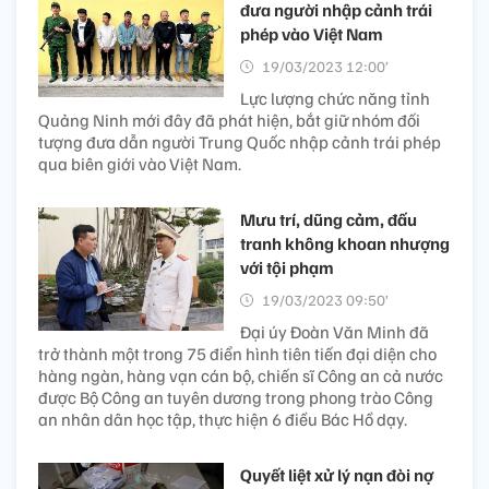
đưa người nhập cảnh trái
phép vào Việt Nam
19/03/2023 12:00’
Lực lượng chức năng tỉnh
Quảng Ninh mới đây đã phát hiện, bắt giữ nhóm đối
tượng đưa dẫn người Trung Quốc nhập cảnh trái phép
qua biên giới vào Việt Nam.
Mưu trí, dũng cảm, đấu
tranh không khoan nhượng
với tội phạm
19/03/2023 09:50’
Đại úy Đoàn Văn Minh đã
trở thành một trong 75 điển hình tiên tiến đại diện cho
hàng ngàn, hàng vạn cán bộ, chiến sĩ Công an cả nước
được Bộ Công an tuyên dương trong phong trào Công
an nhân dân học tập, thực hiện 6 điều Bác Hồ dạy.
Quyết liệt xử lý nạn đòi nợ