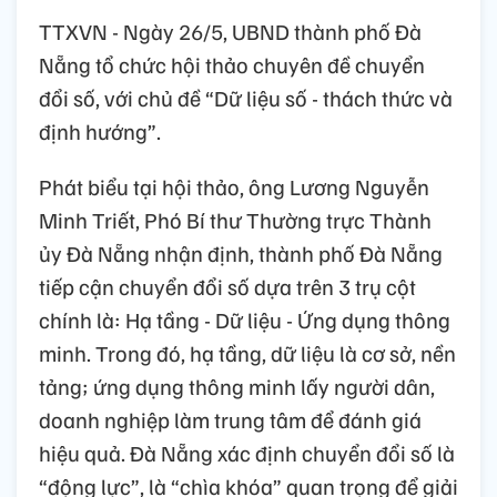
TTXVN - Ngày 26/5, UBND thành phố Đà
Nẵng tổ chức hội thảo chuyên đề chuyển
đổi số, với chủ đề “Dữ liệu số - thách thức và
định hướng”.
Phát biểu tại hội thảo, ông Lương Nguyễn
Minh Triết, Phó Bí thư Thường trực Thành
ủy Đà Nẵng nhận định, thành phố Đà Nẵng
tiếp cận chuyển đổi số dựa trên 3 trụ cột
chính là: Hạ tầng - Dữ liệu - Ứng dụng thông
minh. Trong đó, hạ tầng, dữ liệu là cơ sở, nền
tảng; ứng dụng thông minh lấy người dân,
doanh nghiệp làm trung tâm để đánh giá
hiệu quả. Đà Nẵng xác định chuyển đổi số là
“động lực”, là “chìa khóa” quan trọng để giải