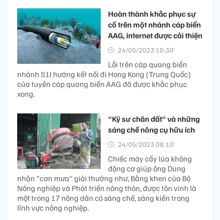
Hoàn thành khắc phục sự
cố trên một nhánh cáp biển
AAG, internet được cải thiện
24/05/2023 10:30’
Lỗi trên cáp quang biển
nhánh S1I hướng kết nối đi Hong Kong (Trung Quốc)
của tuyến cáp quang biển AAG đã được khắc phục
xong.
"Kỹ sư chân đất" và những
sáng chế nông cụ hữu ích
24/05/2023 08:10’
Chiếc máy cấy lúa không
động cơ giúp ông Dung
nhận "cơn mưa" giải thưởng như, Bằng khen của Bộ
Nông nghiệp và Phát triển nông thôn, được tôn vinh là
một trong 17 nông dân có sáng chế, sáng kiến trong
lĩnh vực nông nghiệp.