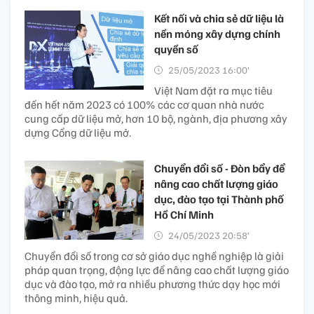
Kết nối và chia sẻ dữ liệu là
nền móng xây dựng chính
quyền số
25/05/2023 16:00’
Việt Nam đặt ra mục tiêu
đến hết năm 2023 có 100% các cơ quan nhà nước
cung cấp dữ liệu mở, hơn 10 bộ, ngành, địa phương xây
dựng Cổng dữ liệu mở.
Chuyển đổi số - Đòn bẩy để
nâng cao chất lượng giáo
dục, đào tạo tại Thành phố
Hồ Chí Minh
24/05/2023 20:58’
Chuyển đổi số trong cơ sở giáo dục nghề nghiệp là giải
pháp quan trọng, động lực để nâng cao chất lượng giáo
dục và đào tạo, mở ra nhiều phương thức dạy học mới
thông minh, hiệu quả.