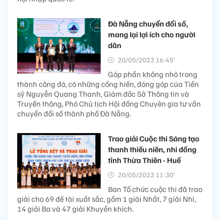
Đà Nẵng chuyển đổi số,
mang lại lợi ích cho người
dân
20/05/2023 16:45’
Góp phần không nhỏ trong
thành công đó, có những cống hiến, đóng góp của Tiến
sỹ Nguyễn Quang Thanh, Giám đốc Sở Thông tin và
Truyền thông, Phó Chủ tịch Hội đồng Chuyên gia tư vấn
chuyển đổi số thành phố Đà Nẵng.
Trao giải Cuộc thi Sáng tạo
thanh thiếu niên, nhi đồng
tỉnh Thừa Thiên - Huế
20/05/2023 11:30’
Ban Tổ chức cuộc thi đã trao
giải cho 69 đề tài xuất sắc, gồm 1 giải Nhất, 7 giải Nhì,
14 giải Ba và 47 giải Khuyến khích.