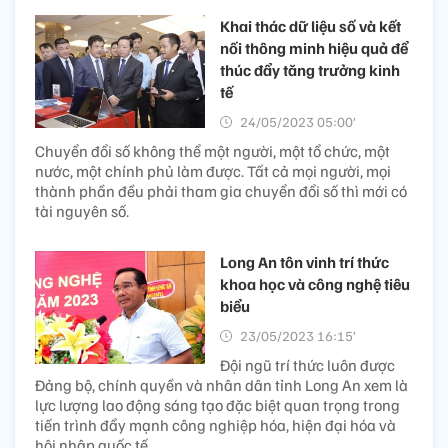
Khai thác dữ liệu số và kết
nối thông minh hiệu quả để
thúc đẩy tăng trưởng kinh
tế
24/05/2023 05:00’
Chuyển đổi số không thể một người, một tổ chức, một
nước, một chính phủ làm được. Tất cả mọi người, mọi
thành phần đều phải tham gia chuyển đổi số thì mới có
tài nguyên số.
Long An tôn vinh trí thức
khoa học và công nghệ tiêu
biểu
23/05/2023 16:15’
Đội ngũ trí thức luôn được
Đảng bộ, chính quyền và nhân dân tỉnh Long An xem là
lực lượng lao động sáng tạo đặc biệt quan trọng trong
tiến trình đẩy mạnh công nghiệp hóa, hiện đại hóa và
hội nhập quốc tế.