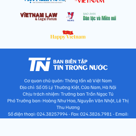
Cơ quan chủ quản: Thông tấn xã Việt Nam
Địa chỉ: Số 05 Lý Thường Kiệt, Cửa Nam, Hà Nội
Chịu trách nhiệm: Trưởng ban Trần Ngọc Tú
Phó Trưởng ban: Hoàng Như Hoa, Nguyễn Văn Nhật, Lê Thị
Thu Hương
Số điện thoại: 024.38257994 - Fax: 024.3826.7981 - Email:
tap.phongbien@gmail.com
Không sao chép nội dung khi chưa có sự đồng ý bằng văn bản