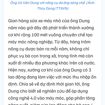
Ông Vũ Văn Dung với nông cụ do ông sáng chế. (Ảnh:
Thùy Dung/TTXVN)
Gian hàng sửa xe máy nhỏ của ông Dung
năm nào giờ đây đã phát triển thành xưởng
cơ khí rộng 100 mét vuông chuyên chế tạo
máy móc nông nghiệp. Từ đây, hàng trăm
nông cụ được bán ra mỗi năm, không chỉ
phục vụ bà con trong xã, trong tỉnh mà còn
xuất đi nhiều địa phương khác trên cả nước.
Hiện nay, xưởng cơ khí của ông Dung có 3
lao động đang làm việc với mức thu nhập ổn
định. Chia sẻ về dự định thời gian tới, ông
Dung cho biết sẽ nghiên cứu để áp dụng
công nghệ 4.0 vào máy móc, góp phần tăng
năng suất, giảm sức lao động cho bà con./.