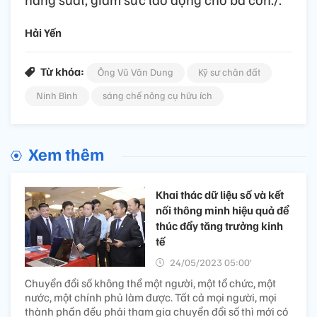
Hải Yến
Từ khóa:
Ông Vũ Văn Dung
Kỹ sư chân đất
Ninh Bình
sáng chế nông cụ hữu ích
Xem thêm
Khai thác dữ liệu số và kết
nối thông minh hiệu quả để
thúc đẩy tăng trưởng kinh
tế
24/05/2023 05:00’
Chuyển đổi số không thể một người, một tổ chức, một
nước, một chính phủ làm được. Tất cả mọi người, mọi
thành phần đều phải tham gia chuyển đổi số thì mới có