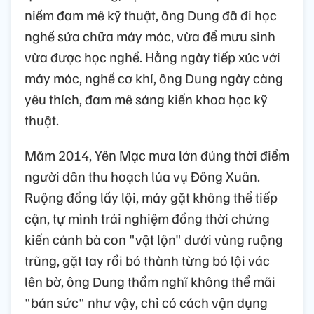
niềm đam mê kỹ thuật, ông Dung đã đi học
nghề sửa chữa máy móc, vừa để mưu sinh
vừa được học nghề. Hằng ngày tiếp xúc với
máy móc, nghề cơ khí, ông Dung ngày càng
yêu thích, đam mê sáng kiến khoa học kỹ
thuật.
Măm 2014, Yên Mạc mưa lớn đúng thời điểm
người dân thu hoạch lúa vụ Đông Xuân.
Ruộng đồng lầy lội, máy gặt không thể tiếp
cận, tự mình trải nghiệm đồng thời chứng
kiến cảnh bà con "vật lộn" dưới vùng ruộng
trũng, gặt tay rồi bó thành từng bó lội vác
lên bờ, ông Dung thầm nghĩ không thể mãi
"bán sức" như vậy, chỉ có cách vận dụng