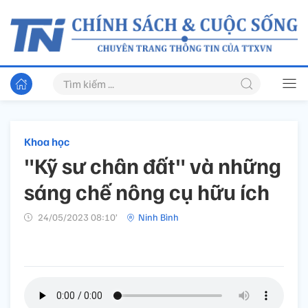
Khoa học
"Kỹ sư chân đất" và những
sáng chế nông cụ hữu ích
24/05/2023 08:10’
Ninh Bình