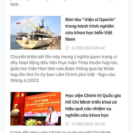
tỉnh.
Đón tàu "Viện sĩ Oparin"
trong hành trình nghiên
cứu khoa học biển Việt
Nam
17/05/2023 20:44’
Chuyến khảo sát lần này mang ý nghĩa quan trọng vì
đây hoạt động đầu tiên thực hiện Thỏa thuận hợp tác
giữa hai Viện Hàn lâm vừa được thông qua tại Khóa
họp lần thứ 24 Ủy ban Liên Chính phủ Việt - Nga vào
tháng 4/2023.
Học viện Chính trị Quốc gia
Hồ Chí Minh triển khai có
hiệu quả các nhiệm vụ
nghiên cứu khoa học
17/05/2023 18:15’
Giám đốc Học viện Chính trị quốc gia Hồ Chí Minh