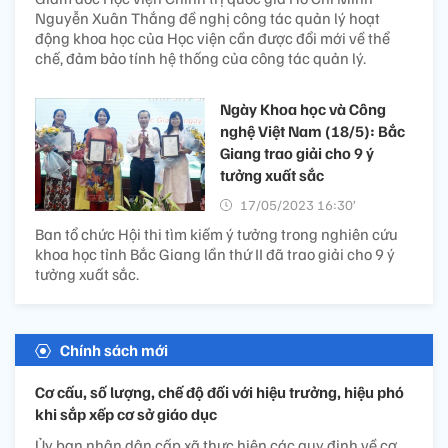
Nguyễn Xuân Thắng đề nghị công tác quản lý hoạt
động khoa học của Học viện cần được đổi mới về thể
chế, đảm bảo tính hệ thống của công tác quản lý.
Ngày Khoa học và Công
nghệ Việt Nam (18/5): Bắc
Giang trao giải cho 9 ý
tưởng xuất sắc
17/05/2023 16:30’
Ban tổ chức Hội thi tìm kiếm ý tưởng trong nghiên cứu
khoa học tỉnh Bắc Giang lần thứ II đã trao giải cho 9 ý
tưởng xuất sắc.
Chính sách mới
Cơ cấu, số lượng, chế độ đối với hiệu trưởng, hiệu phó
khi sắp xếp cơ sở giáo dục
Ủy ban nhân dân cấp xã thực hiện các quy định về cơ