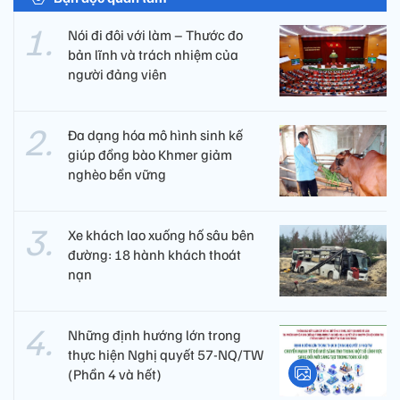
Nói đi đôi với làm – Thước đo
bản lĩnh và trách nhiệm của
người đảng viên​
Đa dạng hóa mô hình sinh kế
giúp đồng bào Khmer giảm
nghèo bền vững
Xe khách lao xuống hố sâu bên
đường: 18 hành khách thoát
nạn
Những định hướng lớn trong
thực hiện Nghị quyết 57-NQ/TW
(Phần 4 và hết)