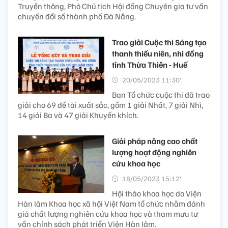
Truyền thông, Phó Chủ tịch Hội đồng Chuyên gia tư vấn
chuyển đổi số thành phố Đà Nẵng.
Trao giải Cuộc thi Sáng tạo
thanh thiếu niên, nhi đồng
tỉnh Thừa Thiên - Huế
20/05/2023 11:30’
Ban Tổ chức cuộc thi đã trao
giải cho 69 đề tài xuất sắc, gồm 1 giải Nhất, 7 giải Nhì,
14 giải Ba và 47 giải Khuyến khích.
Giải pháp nâng cao chất
lượng hoạt động nghiên
cứu khoa học
18/05/2023 15:12’
Hội thảo khoa học do Viện
Hàn lâm Khoa học xã hội Việt Nam tổ chức nhằm đánh
giá chất lượng nghiên cứu khoa học và tham mưu tư
vấn chính sách phát triển Viện Hàn lâm.