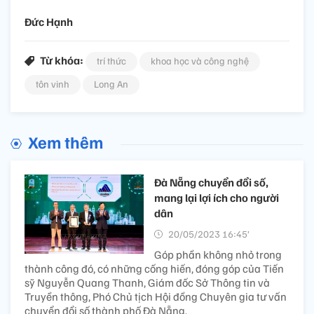
Đức Hạnh
Từ khóa:
trí thức
khoa học và công nghệ
tôn vinh
Long An
Xem thêm
Đà Nẵng chuyển đổi số,
mang lại lợi ích cho người
dân
20/05/2023 16:45’
Góp phần không nhỏ trong
thành công đó, có những cống hiến, đóng góp của Tiến
sỹ Nguyễn Quang Thanh, Giám đốc Sở Thông tin và
Truyền thông, Phó Chủ tịch Hội đồng Chuyên gia tư vấn
chuyển đổi số thành phố Đà Nẵng.