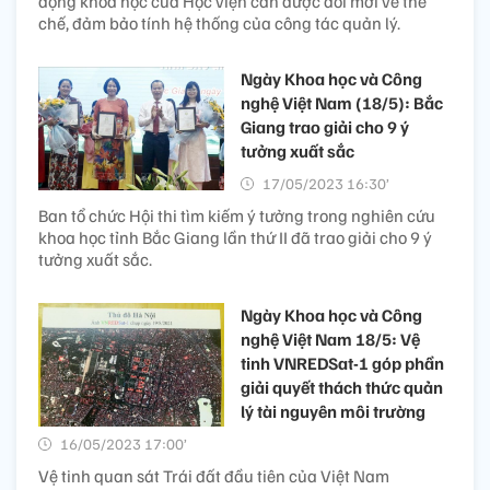
động khoa học của Học viện cần được đổi mới về thể
chế, đảm bảo tính hệ thống của công tác quản lý.
Ngày Khoa học và Công
nghệ Việt Nam (18/5): Bắc
Giang trao giải cho 9 ý
tưởng xuất sắc
17/05/2023 16:30’
Ban tổ chức Hội thi tìm kiếm ý tưởng trong nghiên cứu
khoa học tỉnh Bắc Giang lần thứ II đã trao giải cho 9 ý
tưởng xuất sắc.
Ngày Khoa học và Công
nghệ Việt Nam 18/5: Vệ
tinh VNREDSat-1 góp phần
giải quyết thách thức quản
lý tài nguyên môi trường
16/05/2023 17:00’
Vệ tinh quan sát Trái đất đầu tiên của Việt Nam