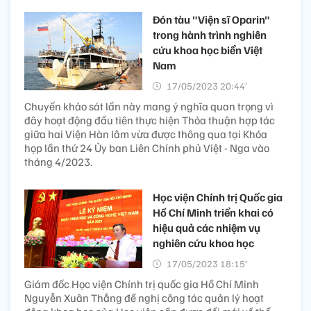
Đón tàu "Viện sĩ Oparin"
trong hành trình nghiên
cứu khoa học biển Việt
Nam
17/05/2023 20:44’
Chuyến khảo sát lần này mang ý nghĩa quan trọng vì
đây hoạt động đầu tiên thực hiện Thỏa thuận hợp tác
giữa hai Viện Hàn lâm vừa được thông qua tại Khóa
họp lần thứ 24 Ủy ban Liên Chính phủ Việt - Nga vào
tháng 4/2023.
Học viện Chính trị Quốc gia
Hồ Chí Minh triển khai có
hiệu quả các nhiệm vụ
nghiên cứu khoa học
17/05/2023 18:15’
Giám đốc Học viện Chính trị quốc gia Hồ Chí Minh
Nguyễn Xuân Thắng đề nghị công tác quản lý hoạt