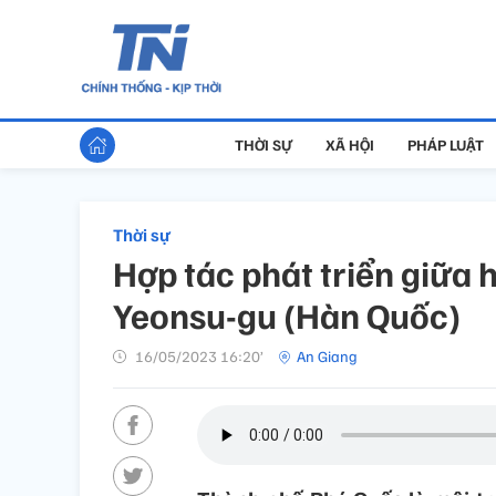
THỜI SỰ
XÃ HỘI
PHÁP LUẬT
Thời sự
Hợp tác phát triển giữa 
Yeonsu-gu (Hàn Quốc)
16/05/2023 16:20’
An Giang