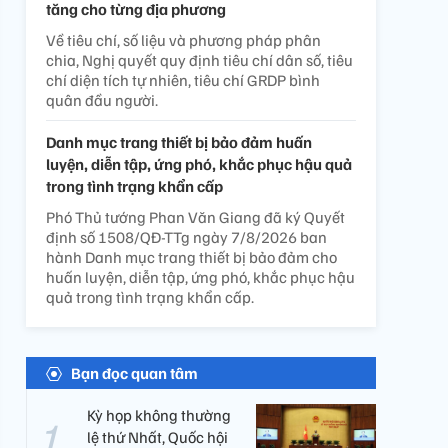
tăng cho từng địa phương
Về tiêu chí, số liệu và phương pháp phân
chia, Nghị quyết quy định tiêu chí dân số, tiêu
chí diện tích tự nhiên, tiêu chí GRDP bình
quân đầu người.
Danh mục trang thiết bị bảo đảm huấn
luyện, diễn tập, ứng phó, khắc phục hậu quả
trong tình trạng khẩn cấp
Phó Thủ tướng Phan Văn Giang đã ký Quyết
định số 1508/QĐ-TTg ngày 7/8/2026 ban
hành Danh mục trang thiết bị bảo đảm cho
huấn luyện, diễn tập, ứng phó, khắc phục hậu
quả trong tình trạng khẩn cấp.
Bạn đọc quan tâm
Kỳ họp không thường
lệ thứ Nhất, Quốc hội