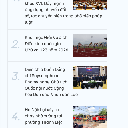
khóa XVI: Đẩy mạnh
ứng dụng chuyển đổi
số, tạo chuyển biến trong phổ biến pháp
luật
Khai mạc Giải Vô địch
Điền kinh quốc gia
U20 và U23 năm 2026
Điện chia buồn Đồng
chí Saysomphone
Phomvihane, Chủ tịch
Quốc hội nước Cộng
hòa Dân chủ Nhân dân Lào
Hà Nội: Lại xảy ra
cháy nhà xưởng tại
phường Thanh Liệt