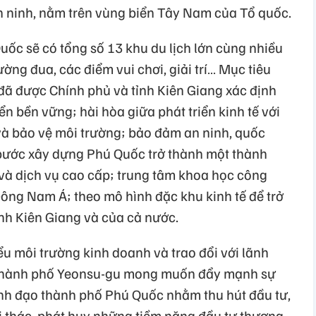
 an ninh, nằm trên vùng biển Tây Nam của Tổ quốc.
uốc sẽ có tổng số 13 khu du lịch lớn cùng nhiều
ường đua, các điểm vui chơi, giải trí… Mục tiêu
 đã được Chính phủ và tỉnh Kiên Giang xác định
n bền vững; hài hòa giữa phát triển kinh tế với
a và bảo vệ môi trường; bảo đảm an ninh, quốc
bước xây dựng Phú Quốc trở thành một thành
 và dịch vụ cao cấp; trung tâm khoa học công
ông Nam Á; theo mô hình đặc khu kinh tế để trở
ỉnh Kiên Giang và của cả nước.
ểu môi trường kinh doanh và trao đổi với lãnh
 thành phố Yeonsu-gu mong muốn đẩy mạnh sự
 lãnh đạo thành phố Phú Quốc nhằm thu hút đầu tư,
 thác, phát huy những tiềm năng đầu tư thương