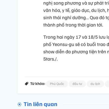
nghị song phương và sự phát tri
văn hóa, y tế, giáo dục, du lịch,
sinh thái nghỉ dưỡng… Qua đó t
thành phố trong thời gian tới.
Trong hai ngày 17 và 18/5 lưu 
phố Yeonsu-gu sẽ có buổi trao đ
show diễn đa phương tiện trên 
Stars./.
Từ khóa:
Phú Quốc
đầu tư
du lịch
Tin liên quan