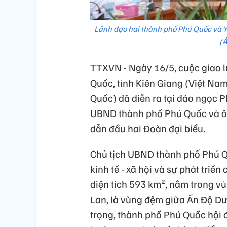
Lãnh đạo hai thành phố Phú Quốc và Ye
(Ả
TTXVN - Ngày 16/5, cuộc giao lư
Quốc, tỉnh Kiên Giang (Việt Na
Quốc) đã diễn ra tại đảo ngọc
UBND thành phố Phú Quốc và ôn
dẫn đầu hai Đoàn đại biểu.
Chủ tịch UBND thành phố Phú Q
kinh tế - xã hội và sự phát tr
diện tích 593 km², nằm trong v
Lan, là vùng đệm giữa Ấn Độ Dươ
trọng, thành phố Phú Quốc hội đủ