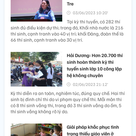
Tre
03/06/2023 10:20’
Tại kỳ thi tuyển, có 282 thí
sinh đủ điều kiện dự thi; trong đó, Khối nhà nước là 216
thí sinh, cạnh tranh vào 40 vị trí; khối Đảng, đoàn thể là
66 thí sinh, cạnh tranh vào 30 vị trí.
Hải Dương: Hơn 20.700 thí
sinh hoàn thành kỳ thi
tuyển sinh lớp 10 công lập
hệ không chuyên
02/06/2023 21:12’
Kỳ thi diễn ra an toàn, nghiêm túc, đúng quy chế. Hai thí
sinh bị đình chỉ thi do vi phạm quy chế thi. Mỗi môn thi
có 8 thí sinh vắng thi, trong đó 3 thí sinh vắng do ốm, 5
thí sinh vắng không rõ lý do.
Giải pháp khắc phục tình
trạng thiếu giáo viên ở