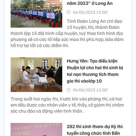
năm 2023" ở Long An
04/06/2023 15:00’
Tỉnh Đoàn Long An chỉ đạo
15 huyện, thị, thành Đoàn
thành lập 15 đội hình cấp huyện, tuỳ theo tình hình địa
phương sẽ có các tổ tiếp sức mùa thi phù hợp, bảo đảm
hỗ trợ tại tất cả các điểm thi.
Hưng Yên: Tạo điều kiện
thuận lợi cho hai thí sinh bị
tai nạn thương tích tham
gia thi vàolớp 10
04/06/2023 12:00’
Trong suốt hai ngày thi, trước khi vào phòng thi, cả hai
em đều được các nhân viên y tế, thầy, cô giám thị chăm
sóc chu đáo và động viên tinh thần.
282 thí sinh tham dự Kỳ thi
tuyển công chức tỉnh Bến