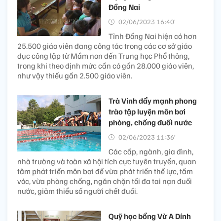
Đồng Nai
02/06/2023 16:40’
Tỉnh Đồng Nai hiện có hơn
25.500 giáo viên đang công tác trong các cơ sở giáo
dục công lập từ Mầm non đến Trung học Phổ thông,
trong khi theo định mức cần có gần 28.000 giáo viên,
như vậy thiếu gần 2.500 giáo viên.
Trà Vinh đẩy mạnh phong
trào tập luyện môn bơi
phòng, chống đuối nước
02/06/2023 11:36’
Các cấp, ngành, gia đình,
nhà trường và toàn xã hội tích cực tuyên truyền, quan
tâm phát triển môn bơi để vừa phát triển thể lực, tầm
vóc, vừa phòng chống, ngăn chặn tối đa tai nạn đuối
nước, giảm thiểu số người chết đuối.
Quỹ học bổng Vừ A Dính