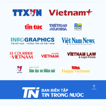
Cơ quan chủ quản: Thông tấn xã Việt Nam