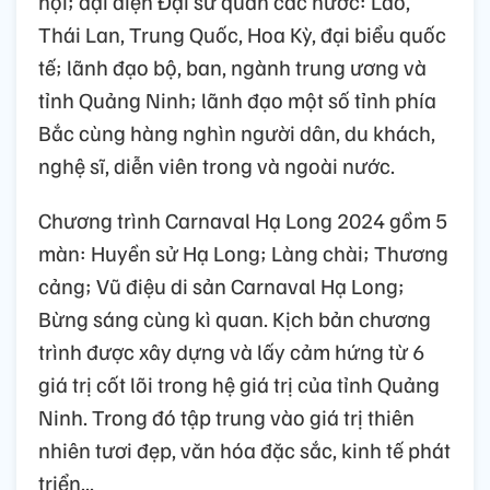
hội; đại diện Đại sứ quán các nước: Lào,
Thái Lan, Trung Quốc, Hoa Kỳ, đại biểu quốc
tế; lãnh đạo bộ, ban, ngành trung ương và
tỉnh Quảng Ninh; lãnh đạo một số tỉnh phía
Bắc cùng hàng nghìn người dân, du khách,
nghệ sĩ, diễn viên trong và ngoài nước.
Chương trình Carnaval Hạ Long 2024 gồm 5
màn: Huyền sử Hạ Long; Làng chài; Thương
cảng; Vũ điệu di sản Carnaval Hạ Long;
Bừng sáng cùng kì quan. Kịch bản chương
trình được xây dựng và lấy cảm hứng từ 6
giá trị cốt lõi trong hệ giá trị của tỉnh Quảng
Ninh. Trong đó tập trung vào giá trị thiên
nhiên tươi đẹp, văn hóa đặc sắc, kinh tế phát
triển...