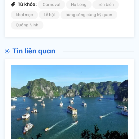
Từ khóa:
Carnaval
Hạ Long
trên biển
khai mạc
Lễ hội
bừng sáng cùng Kỳ quan
Quảng Ninh
Tin liên quan