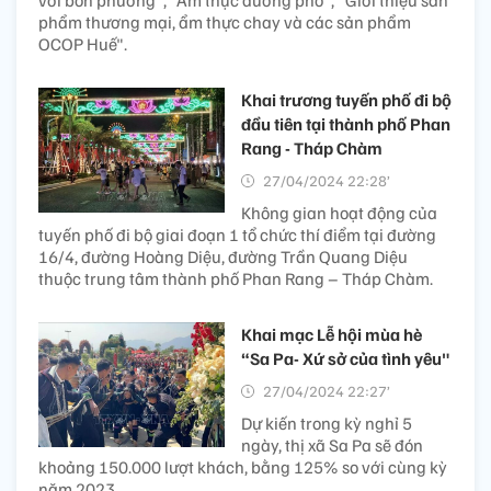
với bốn phương", "Ẩm thực đường phố", "Giới thiệu sản
phẩm thương mại, ẩm thực chay và các sản phẩm
OCOP Huế".
Khai trương tuyến phố đi bộ
đầu tiên tại thành phố Phan
Rang - Tháp Chàm
27/04/2024 22:28’
Không gian hoạt động của
tuyến phố đi bộ giai đoạn 1 tổ chức thí điểm tại đường
16/4, đường Hoàng Diệu, đường Trần Quang Diệu
thuộc trung tâm thành phố Phan Rang – Tháp Chàm.
Khai mạc Lễ hội mùa hè
“Sa Pa- Xứ sở của tình yêu"
27/04/2024 22:27’
Dự kiến trong kỳ nghỉ 5
ngày, thị xã Sa Pa sẽ đón
khoảng 150.000 lượt khách, bằng 125% so với cùng kỳ
năm 2023.