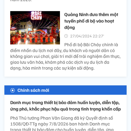
Quảng Ninh đưa thêm một
tuyến phố đi bộ vào hoạt
động
27/04/2024 22:27’
Phố đi bộ Bãi Cháy chính là
điểm nhấn du lịch nơi đây, du khách và người dân có
không gian vui chơi, giải trí mới để trải nghiệm ẩm thực,
giao lưu văn hóa, khám phá các dịch vụ du lịch đa
dạng, hòa mình trong các sự kiện sôi động.
Chính sách mới
Danh mục trang thiết bị bảo đảm huấn luyện, diễn tập,
ứng phó, khắc phục hậu quả trong tình trạng khẩn cấp
Phó Thủ tướng Phan Văn Giang đã ký Quyết định số
1508/QĐ-TTg ngày 7/8/2026 ban hành Danh mục
trang thiết bị bảo đảm cho huấn luyện, diễn tập, ứng