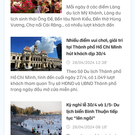
Mỗi ngày ở các điểm Làng
du lịch Mỹ Khánh, Làng du
lịch sinh thái Ông Đề, Bến tàu Ninh Kiều, Đền thờ Hùng
Vương, Chợ nổi Cái Răng... có nhiều lượt khách đến
Nhiều điểm vui chơi, giải trí
tại Thành phố Hồ Chí Minh
hút khách dịp 30/4
28/04/2024 12:38’
Theo Sở Du lịch Thành phố
Hồ Chí Minh, tính đến cuối ngày 27/4, có 1.049 lượt
khách tham quan Trụ sở HĐND và UBND Thành phố
trong ngày đầu mở cửa miễn phí.
Kỳ nghỉ lễ 30/4 và 1/5: Du
lịch biển Bình Thuận tiếp
tục “lên ngôi”
28/04/2024 08:18’