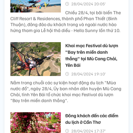
28/04/2024 20:05’
Chiều 28/4, tại bãi biển The
Cliff Resort & Residences, thành phố Phan Thiết (Bình
Thuận), đông đảo du khách trong và ngoài nước hào
hứng tham gia Lễ hội thả diều - Hello Sunny lần thứ 10.
Khai mạc Festival dù lượn
"Bay trên miền danh
thắng" tại Mù Cang Chải,
Yên Bái
28/04/2024 19:10’
Nằm trong chuỗi các sự kiện hoạt động du lịch "Mùa
nước đổ", ngày 28/4, Ủy ban nhân dân huyện Mù Cang
Chải, tỉnh Yên Bái tổ chức khai mạc Festival dù lượn
"Bay trên miền danh thắng".
Đông khách đến các điểm
du lịch ở Cần Thơ
28/04/2024 17:37’