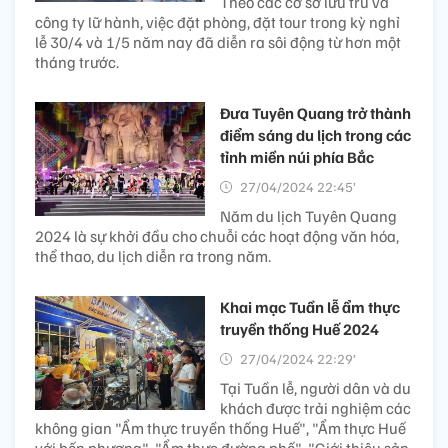
Theo các cơ sở lưu trú và
công ty lữ hành, việc đặt phòng, đặt tour trong kỳ nghỉ
lễ 30/4 và 1/5 năm nay đã diễn ra sôi động từ hơn một
tháng trước.
Đưa Tuyên Quang trở thành
điểm sáng du lịch trong các
tỉnh miền núi phía Bắc
27/04/2024 22:45’
Năm du lịch Tuyên Quang
2024 là sự khởi đầu cho chuỗi các hoạt động văn hóa,
thể thao, du lịch diễn ra trong năm.
Khai mạc Tuần lễ ẩm thực
truyền thống Huế 2024
27/04/2024 22:29’
Tại Tuần lễ, người dân và du
khách được trải nghiệm các
không gian "Ẩm thực truyền thống Huế", "Ẩm thực Huế