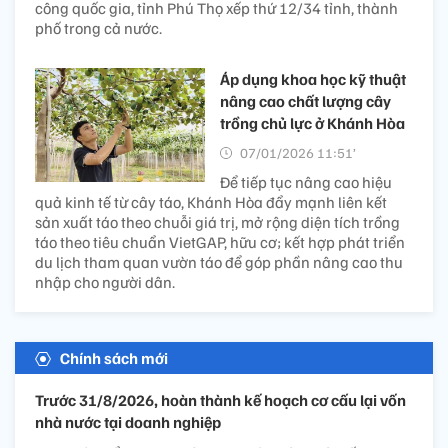
công quốc gia, tỉnh Phú Thọ xếp thứ 12/34 tỉnh, thành
phố trong cả nước.
Áp dụng khoa học kỹ thuật
nâng cao chất lượng cây
trồng chủ lực ở Khánh Hòa
07/01/2026 11:51’
Để tiếp tục nâng cao hiệu
quả kinh tế từ cây táo, Khánh Hòa đẩy mạnh liên kết
sản xuất táo theo chuỗi giá trị, mở rộng diện tích trồng
táo theo tiêu chuẩn VietGAP, hữu cơ; kết hợp phát triển
du lịch tham quan vườn táo để góp phần nâng cao thu
nhập cho người dân.
Chính sách mới
Trước 31/8/2026, hoàn thành kế hoạch cơ cấu lại vốn
nhà nước tại doanh nghiệp