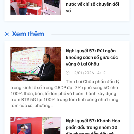
nước về chỉ số chuyển đổi
số
Xem thêm
Nghị quyết 57: Rút ngắn
khoảng cách số giữa các
vùng ở Lai Châu
12/01/2026 14:12’
Tỉnh Lai Châu phấn đấu tỷ
trọng kinh tế số trong GRDP đạt 7%; phủ sóng 4G cho
100% thôn, bản, tổ dân phố và hoàn thành xây dựng
trạm BTS 5G tại 100% trung tâm tỉnh cũng như trung
tâm các xã, phường...
Nghị quyết 57: Khánh Hòa
phấn đấu trong nhóm 10
địa phương dẫn đầu cả