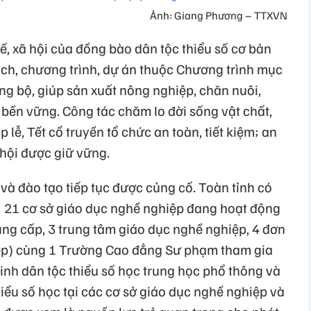
Ảnh: Giang Phương – TTXVN
, xã hội của đồng bào dân tộc thiểu số cơ bản
ách, chương trình, dự án thuộc Chương trình mục
ồng bộ, giúp sản xuất nông nghiệp, chăn nuôi,
g bền vững. Công tác chăm lo đời sống vật chất,
 lễ, Tết cổ truyền tổ chức an toàn, tiết kiệm; an
ã hội được giữ vững.
và đào tạo tiếp tục được củng cố. Toàn tỉnh có
 21 cơ sở giáo dục nghề nghiệp đang hoạt động
ung cấp, 3 trung tâm giáo dục nghề nghiệp, 4 đơn
iệp) cùng 1 Trường Cao đẳng Sư phạm tham gia
inh dân tộc thiểu số học trung học phổ thông và
hiểu số học tại các cơ sở giáo dục nghề nghiệp và