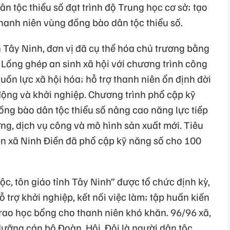
 tộc thiểu số đạt trình độ Trung học cơ sở; tạo
hanh niên vùng đồng bào dân tộc thiểu số.
n Tây Ninh, đơn vị đã cụ thể hóa chủ trương bằng
 Lồng ghép an sinh xã hội với chương trình công
ồn lực xã hội hóa; hỗ trợ thanh niên ổn định đời
động và khởi nghiệp. Chương trình phổ cập kỹ
ồng bào dân tộc thiểu số nâng cao năng lực tiếp
ng, dịch vụ công và mô hình sản xuất mới. Tiêu
n xã Ninh Điền đã phổ cập kỹ năng số cho 100
c, tôn giáo tỉnh Tây Ninh” được tổ chức định kỳ,
 trợ khởi nghiệp, kết nối việc làm; tập huấn kiến
trao học bổng cho thanh niên khó khăn. 96/96 xã,
dưỡng cán bộ Đoàn, Hội, Đội là người dân tộc