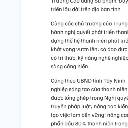
Trường Cao đẳng Sư phạm. Đây 
triển lâu dài trên địa bàn tỉnh.
Cùng các chủ trương của Trung 
hành nghị quyết phát triển tha
dựng thế hệ thanh niên phát triể
khát vọng vươn lên; có đạo đức,
có tri thức, kỹ năng nghề nghiệ
sàng cống hiến.
Cũng theo UBND tỉnh Tây Ninh, 
nghiệp sáng tạo của thanh niên 
được lồng ghép trong Nghị quy
truyền pháp luật; nâng cao kiến
tạo việc làm bền vững; nâng cao
phấn đấu 80% thanh niên trong 