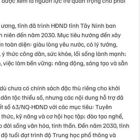
được xem là nguồn lực trẻ quan trọng cho phát
ương, tỉnh đã trình HĐND tỉnh Tây Ninh ban
nh niên đến năm 2030. Mục tiêu hướng đến xây
n toàn diện: giàu lòng yêu nước, có lý tưởng,
 ý thức công dân, sức khỏe, lối sống lành mạnh;
p, việc làm bền vững; năng động, sáng tạo và sẵn
dù chưa có chính sách đặc thù riêng cho khởi
dân tộc thiểu số, nhưng các nội dung hỗ trợ đã
ết số 63/NQ-HĐND với các mục tiêu: Tuyên
 thức, kỹ năng và cơ hội học tập; đào tạo nghề,
 đời sống văn hóa, tinh thần. Đến năm 2030, tỉnh
độ tuổi đạt trình độ Trung học phổ thông và