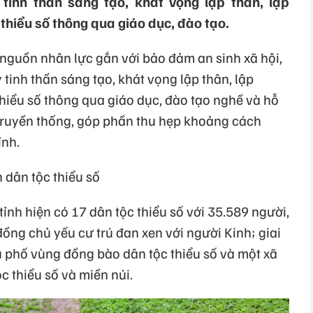
tinh thần sáng tạo, khát vọng lập thân, lập
thiểu số thông qua giáo dục, đào tạo.
 nguồn nhân lực gắn với bảo đảm an sinh xã hội,
 tinh thần sáng tạo, khát vọng lập thân, lập
hiểu số thông qua giáo dục, đào tạo nghề và hỗ
 truyền thống, góp phần thu hẹp khoảng cách
ỉnh.
n dân tộc thiểu số
ỉnh hiện có 17 dân tộc thiểu số với 35.589 người,
ồng chủ yếu cư trú đan xen với người Kinh; giai
 phố vùng đồng bào dân tộc thiểu số và một xã
 thiểu số và miền núi.