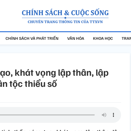
CHÍNH SÁCH VÀ PHÁT TRIỂN
VĂN HÓA
KHOA HỌC
TRAN
ạo, khát vọng lập thân, lập
n tộc thiểu số