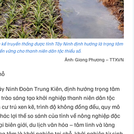
nh kế truyền thống được tỉnh Tây Ninh định hướng là trọng tâm
ền vững cho thanh niên dân tộc thiểu số.
Ảnh: Giang Phương – TTXVN
hỗ
ây Ninh Đoàn Trung Kiên, định hướng trọng tâm
rào sáng tạo khởi nghiệp thanh niên dân tộc
ễn cư trú xen kẽ, trình độ không đồng đều, quy mô
thác lợi thế so sánh của tỉnh về nông nghiệp đặc
i biên giới, du lịch văn hóa – tâm linh và làng
g tâm là khởi nghiệp tại chỗ, khởi nghiệp từ sinh