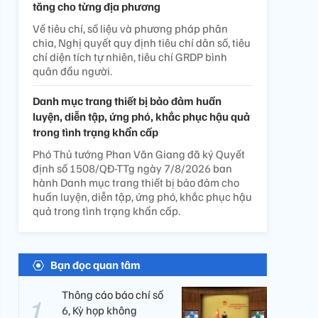
tăng cho từng địa phương
Về tiêu chí, số liệu và phương pháp phân
chia, Nghị quyết quy định tiêu chí dân số, tiêu
chí diện tích tự nhiên, tiêu chí GRDP bình
quân đầu người.
Danh mục trang thiết bị bảo đảm huấn
luyện, diễn tập, ứng phó, khắc phục hậu quả
trong tình trạng khẩn cấp
Phó Thủ tướng Phan Văn Giang đã ký Quyết
định số 1508/QĐ-TTg ngày 7/8/2026 ban
hành Danh mục trang thiết bị bảo đảm cho
huấn luyện, diễn tập, ứng phó, khắc phục hậu
quả trong tình trạng khẩn cấp.
Bạn đọc quan tâm
Thông cáo báo chí số
6, Kỳ họp không