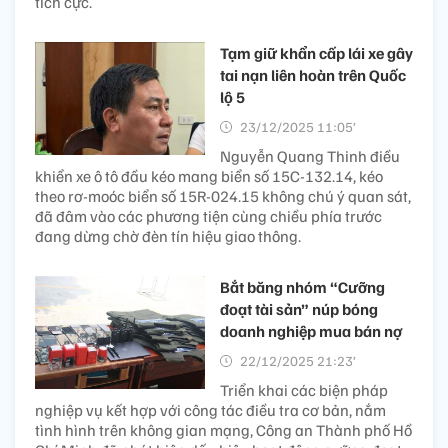
tích cực.
Tạm giữ khẩn cấp lái xe gây
tai nạn liên hoàn trên Quốc
lộ 5
23/12/2025 11:05’
Nguyễn Quang Thinh điều
khiển xe ô tô đầu kéo mang biển số 15C-132.14, kéo
theo rơ-moóc biển số 15R-024.15 không chú ý quan sát,
đã đâm vào các phương tiện cùng chiều phía trước
đang dừng chờ đèn tín hiệu giao thông.
Bắt băng nhóm “Cưỡng
đoạt tài sản” núp bóng
doanh nghiệp mua bán nợ
22/12/2025 21:23’
Triển khai các biện pháp
nghiệp vụ kết hợp với công tác điều tra cơ bản, nắm
tình hình trên không gian mạng, Công an Thành phố Hồ