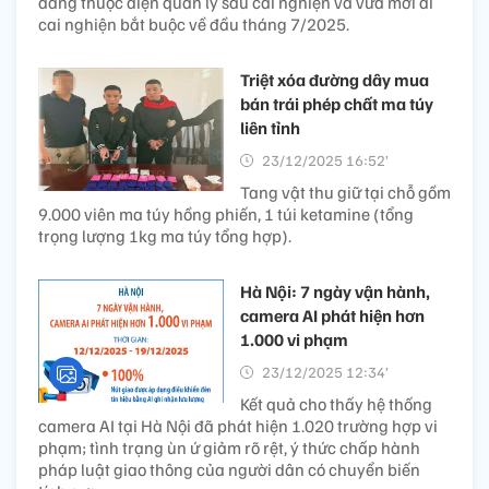
đang thuộc diện quản lý sau cai nghiện và vừa mới đi
cai nghiện bắt buộc về đầu tháng 7/2025.
Triệt xóa đường dây mua
bán trái phép chất ma túy
liên tỉnh
23/12/2025 16:52’
Tang vật thu giữ tại chỗ gồm
9.000 viên ma túy hồng phiến, 1 túi ketamine (tổng
trọng lượng 1kg ma túy tổng hợp).
Hà Nội: 7 ngày vận hành,
camera AI phát hiện hơn
1.000 vi phạm
23/12/2025 12:34’
Kết quả cho thấy hệ thống
camera AI tại Hà Nội đã phát hiện 1.020 trường hợp vi
phạm; tình trạng ùn ứ giảm rõ rệt, ý thức chấp hành
pháp luật giao thông của người dân có chuyển biến