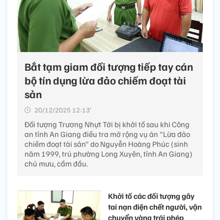
Bắt tạm giam đối tượng tiếp tay cán
bộ tín dụng lừa đảo chiếm đoạt tài
sản
20/12/2025 12:13’
Đối tượng Trương Nhựt Tới bị khởi tố sau khi Công
an tỉnh An Giang điều tra mở rộng vụ án "Lừa đảo
chiếm đoạt tài sản" do Nguyễn Hoàng Phúc (sinh
năm 1999, trú phường Long Xuyên, tỉnh An Giang)
chủ mưu, cầm đầu.
Khởi tố các đối tượng gây
tai nạn điện chết người, vận
chuyển vàng trái phép