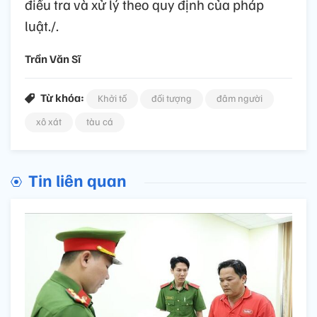
điều tra và xử lý theo quy định của pháp
luật./.
Trần Văn Sĩ
Từ khóa:
Khởi tố
đối tượng
đâm người
xô xát
tàu cá
Tin liên quan