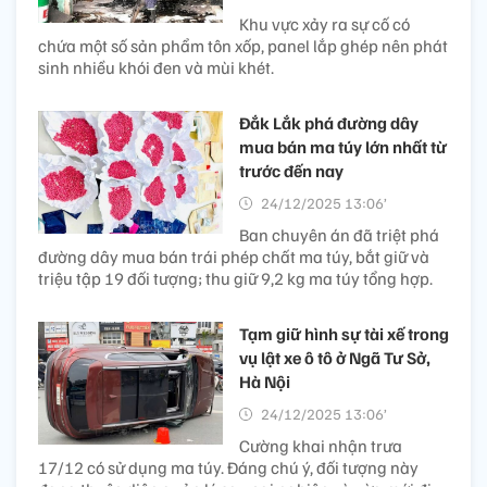
Khu vực xảy ra sự cố có
chứa một số sản phẩm tôn xốp, panel lắp ghép nên phát
sinh nhiều khói đen và mùi khét.
Đắk Lắk phá đường dây
mua bán ma túy lớn nhất từ
trước đến nay
24/12/2025 13:06’
Ban chuyên án đã triệt phá
đường dây mua bán trái phép chất ma túy, bắt giữ và
triệu tập 19 đối tượng; thu giữ 9,2 kg ma túy tổng hợp.
Tạm giữ hình sự tài xế trong
vụ lật xe ô tô ở Ngã Tư Sở,
Hà Nội
24/12/2025 13:06’
Cường khai nhận trưa
17/12 có sử dụng ma túy. Đáng chú ý, đối tượng này