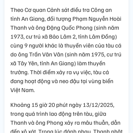
Theo Cơ quan Cảnh sát điều tra Công an
tỉnh An Giang, đối tượng Phạm Nguyễn Hoài
Thanh và ông Đặng Quốc Phong (sinh năm
1973, cư trú xã Bảo Lâm 2, tỉnh Lâm Đồng)
cùng 9 người khác là thuyền viên của tàu cá
do ông Trần Văn Vân (sinh năm 1975, cư trú
xã Tây Yên, tỉnh An Giang) làm thuyền
trưởng. Thời điểm xảy ra vụ việc, tàu cá
đang hoạt động và neo đậu tại vùng biển
Việt Nam.
Khoảng 15 giờ 20 phút ngày 13/12/2025,
trong quá trình lao động trên tàu, giữa
Thanh và ông Phong xảy ra mâu thuẫn, dẫn
đến xô xát. Trong lúc đánh nhau, Thanh nhặt