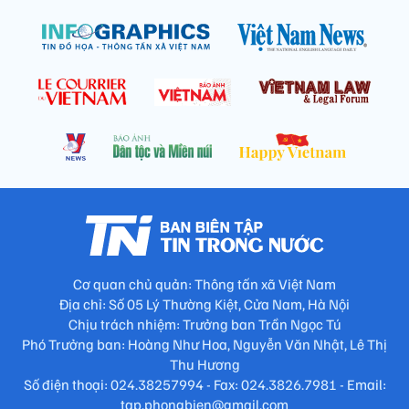
Cơ quan chủ quản: Thông tấn xã Việt Nam
Địa chỉ: Số 05 Lý Thường Kiệt, Cửa Nam, Hà Nội
Chịu trách nhiệm: Trưởng ban Trần Ngọc Tú
Phó Trưởng ban: Hoàng Như Hoa, Nguyễn Văn Nhật, Lê Thị
Thu Hương
Số điện thoại: 024.38257994 - Fax: 024.3826.7981 - Email:
tap.phongbien@gmail.com