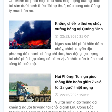
Chí Minh đã phát hiện dấu hiệu hoạt động cưỡng đoạt
tài sản dưới hình thức đòi nợ thuê, núp bóng các Công
ty mua bán nợ.
Khống chế kịp thời vụ cháy
xưởng bông tại Quảng Ninh
22/12/2025 21:06’
Ngay sau khi phát hiện đám
cháy, chính quyền địa
phương đã nhanh chóng chỉ đạo, huy động lực lượng
tại chỗ phối hợp cùng các đơn vị và nhân dân triển khai
công tác cứu hộ.
Hải Phòng: Tai nạn giao
thông liên hoàn giữa 7 xe ô
tô, 2 người thiệt mạng
22/12/2025 19:51’
Vụ tai nạn giao thông đã
khiến 2 người tử vong tại chỗ là anh Lưu Công Bắc
(người ngồi trên xe ô tô mang biển số 34A-977.67) và