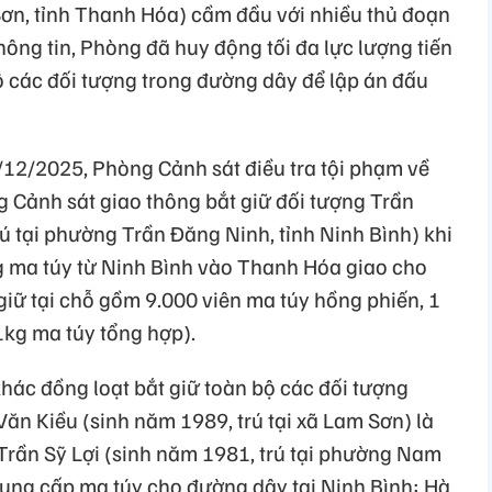
 Sơn, tỉnh Thanh Hóa) cầm đầu với nhiều thủ đoạn
thông tin, Phòng đã huy động tối đa lực lượng tiến
ộ các đối tượng trong đường dây để lập án đấu
/12/2025, Phòng Cảnh sát điều tra tội phạm về
g Cảnh sát giao thông bắt giữ đối tượng Trần
 tại phường Trần Đăng Ninh, tỉnh Ninh Bình) khi
g ma túy từ Ninh Bình vào Thanh Hóa giao cho
giữ tại chỗ gồm 9.000 viên ma túy hồng phiến, 1
1kg ma túy tổng hợp).
khác đồng loạt bắt giữ toàn bộ các đối tượng
n Kiều (sinh năm 1989, trú tại xã Lam Sơn) là
rần Sỹ Lợi (sinh năm 1981, trú tại phường Nam
 cung cấp ma túy cho đường dây tại Ninh Bình; Hà