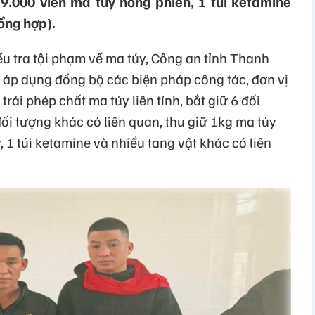
 9.000 viên ma túy hồng phiến, 1 túi ketamine
ổng hợp).
u tra tội phạm về ma túy, Công an tỉnh Thanh
n áp dụng đồng bộ các biện pháp công tác, đơn vị
rái phép chất ma túy liên tỉnh, bắt giữ 6 đối
đối tượng khác có liên quan, thu giữ 1kg ma túy
 1 túi ketamine và nhiều tang vật khác có liên