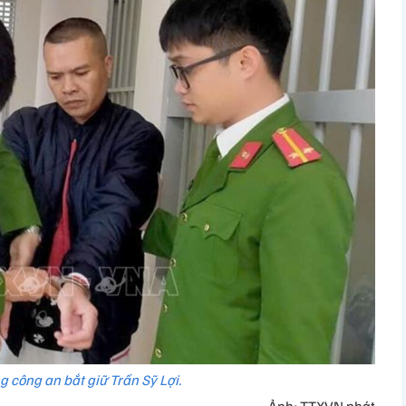
g công an bắt giữ Trần Sỹ Lợi.
Ảnh: TTXVN phát