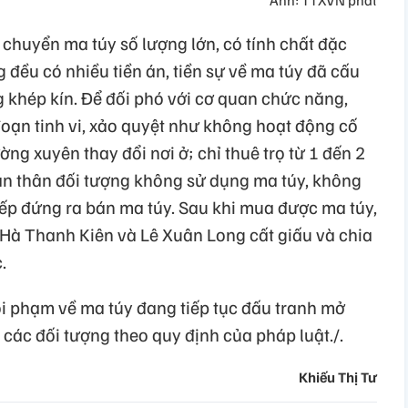
chuyển ma túy số lượng lớn, có tính chất đặc
 đều có nhiều tiền án, tiền sự về ma túy đã cấu
g khép kín. Để đối phó với cơ quan chức năng,
oạn tinh vi, xảo quyệt như không hoạt động cố
ng xuyên thay đổi nơi ở; chỉ thuê trọ từ 1 đến 2
ản thân đối tượng không sử dụng ma túy, không
iếp đứng ra bán ma túy. Sau khi mua được ma túy,
 Hà Thanh Kiên và Lê Xuân Long cất giấu và chia
.
ội phạm về ma túy đang tiếp tục đấu tranh mở
các đối tượng theo quy định của pháp luật./.
Khiếu Thị Tư