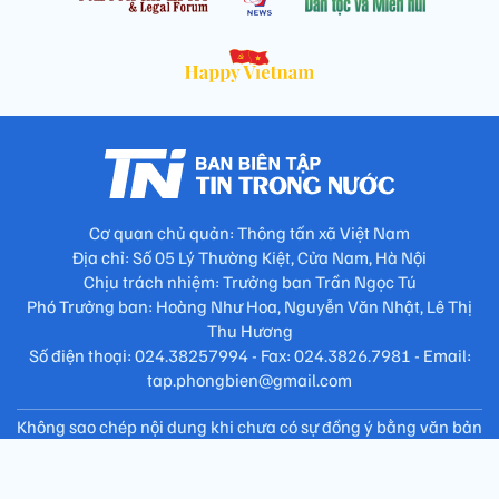
Cơ quan chủ quản: Thông tấn xã Việt Nam
Địa chỉ: Số 05 Lý Thường Kiệt, Cửa Nam, Hà Nội
Chịu trách nhiệm: Trưởng ban Trần Ngọc Tú
Phó Trưởng ban: Hoàng Như Hoa, Nguyễn Văn Nhật, Lê Thị
Thu Hương
Số điện thoại: 024.38257994 - Fax: 024.3826.7981 - Email:
tap.phongbien@gmail.com
Không sao chép nội dung khi chưa có sự đồng ý bằng văn bản
!
Trang chủ
Giới thiệu