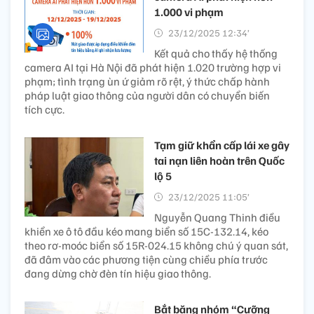
1.000 vi phạm
23/12/2025 12:34’
Kết quả cho thấy hệ thống
camera AI tại Hà Nội đã phát hiện 1.020 trường hợp vi
phạm; tình trạng ùn ứ giảm rõ rệt, ý thức chấp hành
pháp luật giao thông của người dân có chuyển biến
tích cực.
Tạm giữ khẩn cấp lái xe gây
tai nạn liên hoàn trên Quốc
lộ 5
23/12/2025 11:05’
Nguyễn Quang Thinh điều
khiển xe ô tô đầu kéo mang biển số 15C-132.14, kéo
theo rơ-moóc biển số 15R-024.15 không chú ý quan sát,
đã đâm vào các phương tiện cùng chiều phía trước
đang dừng chờ đèn tín hiệu giao thông.
Bắt băng nhóm “Cưỡng