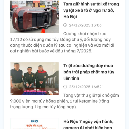
Tạm giữ hình sự tài xế trong
vụ lật xe ô tô ở Ngã Tư Sở,
Hà Nội
24/12/2025 13:06’
Cường khai nhận trưa
17/12 có sử dụng ma túy. Đáng chú ý, đối tượng này
đang thuộc diện quản lý sau cai nghiện và vừa mới đi
cai nghiện bắt buộc về đầu tháng 7/2025.
Triệt xóa đường dây mua
bán trái phép chất ma túy
liên tỉnh
23/12/2025 16:52’
Tang vật thu giữ tại chỗ gồm
9.000 viên ma túy hồng phiến, 1 túi ketamine (tổng
trọng lượng 1kg ma túy tổng hợp).
Hà Nội: 7 ngày vận hành,
camera AI phát hiện hơn