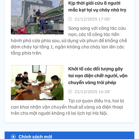
Kịp thời giải cứu 8 người
mắc kẹt tại vụ cháy nhà trọ
22/12/2025 17:00’
Song song với công tác cứu
nạn, các tổ công tác tiến
hành phá cửa phía sau, sử dụng vòi phun để khống chế
đám cháy tại tầng 1, ngăn không cho cháy lan lên các
tầng phía trên.
Khởi tố các đối tượng gây
tai nạn điện chết người, vận
chuyển vàng trái phép
22/12/2025 16:28’
Tại cơ quan điều tra, hai bị
can khai nhận vận chuyển thuê số vàng và điện thoại
trên cho một người không rõ lai lịch tại Hà Nội.
Chính sách mới