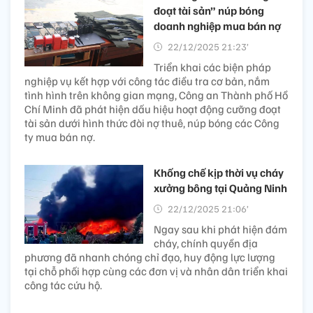
đoạt tài sản” núp bóng
doanh nghiệp mua bán nợ
22/12/2025 21:23’
Triển khai các biện pháp
nghiệp vụ kết hợp với công tác điều tra cơ bản, nắm
tình hình trên không gian mạng, Công an Thành phố Hồ
Chí Minh đã phát hiện dấu hiệu hoạt động cưỡng đoạt
tài sản dưới hình thức đòi nợ thuê, núp bóng các Công
ty mua bán nợ.
Khống chế kịp thời vụ cháy
xưởng bông tại Quảng Ninh
22/12/2025 21:06’
Ngay sau khi phát hiện đám
cháy, chính quyền địa
phương đã nhanh chóng chỉ đạo, huy động lực lượng
tại chỗ phối hợp cùng các đơn vị và nhân dân triển khai
công tác cứu hộ.