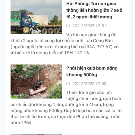
Hải Phòng: Tai nạn giao
thông liên hoàn giữa 7 xe ô
tô, 2 người thiệt mạng
22/12/2025 19:51’
Vụ tai nạn giao thông đã
khiến 2 người tử vong tại chỗ là anh Lưu Công Bắc
(người ngồi trên xe ô tô mang biển số 34A-977.67) và
tài xế xe ô tô mang biển số 15H-142.16.
Phát hiện quả bom nặng
khoảng 500kg
22/12/2025 17:00’
Theo đánh giá của lực
lượng chức năng, quả bom
có chiều dài khoảng 1,3m, đường kính 40cm, trọng
lượng ước khoảng 500kg. Đây là loại bom còn sót lại từ
thời kỳ chiến tranh, do thực dân Pháp thả xuống trước
năm 1954.