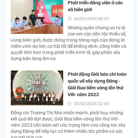
Phát triển đảng viên ở các
xã biên giới
04/02/2023 08:33’
Những quần chúng ưu tú là
con em các dân tộc thiếu số,
vùng biên giới, được đứng trong hàng ngũ của đảng là
niềm vinh dự lớn, cơ hội tốt để khẳng định, cống hiến và
quyết tâm hơn trong phát triển kinh tế, góp phần xây
dựng bản làng ấm no.
Phát động Giải báo chí toàn
quốc về xây dựng Đảng -
Giải Búa liềm vàng lần thứ
VIII- năm 2023
03/02/2023 22:40’
Đồng chí Trương Thị Mai nhấn mạnh, phát huy những
kết quả đã đạt được, Giải Búa liềm vàng lần thứ VIII-
năm 2023 cần bám sát các trọng tâm của công tác xây
dựng Đảng để tiếp tục có thêm nhiều tác phẩm có sức
lan toả tích cực.