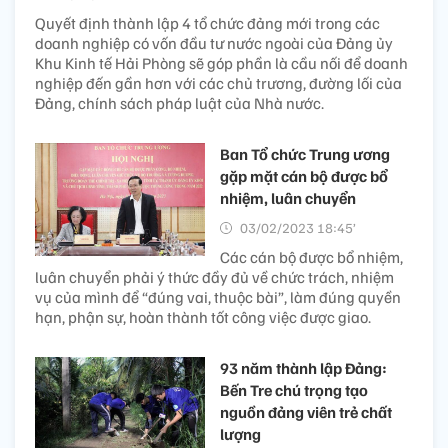
Quyết định thành lập 4 tổ chức đảng mới trong các
doanh nghiệp có vốn đầu tư nước ngoài của Đảng ủy
Khu Kinh tế Hải Phòng sẽ góp phần là cầu nối để doanh
nghiệp đến gần hơn với các chủ trương, đường lối của
Đảng, chính sách pháp luật của Nhà nước.
Ban Tổ chức Trung ương
gặp mặt cán bộ được bổ
nhiệm, luân chuyển
03/02/2023 18:45’
Các cán bộ được bổ nhiệm,
luân chuyển phải ý thức đầy đủ về chức trách, nhiệm
vụ của mình để “đúng vai, thuộc bài”, làm đúng quyền
hạn, phận sự, hoàn thành tốt công việc được giao.
93 năm thành lập Đảng:
Bến Tre chú trọng tạo
nguồn đảng viên trẻ chất
lượng