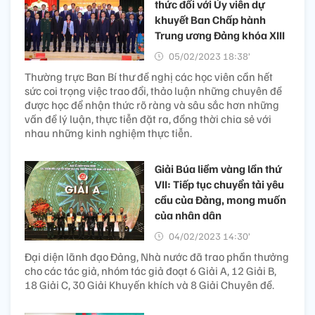
thức đối với Ủy viên dự
khuyết Ban Chấp hành
Trung ương Đảng khóa XIII
05/02/2023 18:38’
Thường trực Ban Bí thư đề nghị các học viên cần hết
sức coi trọng việc trao đổi, thảo luận những chuyên đề
được học để nhận thức rõ ràng và sâu sắc hơn những
vấn đề lý luận, thực tiễn đặt ra, đồng thời chia sẻ với
nhau những kinh nghiệm thực tiễn.
Giải Búa liềm vàng lần thứ
VII: Tiếp tục chuyển tải yêu
cầu của Đảng, mong muốn
của nhân dân
04/02/2023 14:30’
Đại diện lãnh đạo Đảng, Nhà nước đã trao phần thưởng
cho các tác giả, nhóm tác giả đoạt 6 Giải A, 12 Giải B,
18 Giải C, 30 Giải Khuyến khích và 8 Giải Chuyên đề.