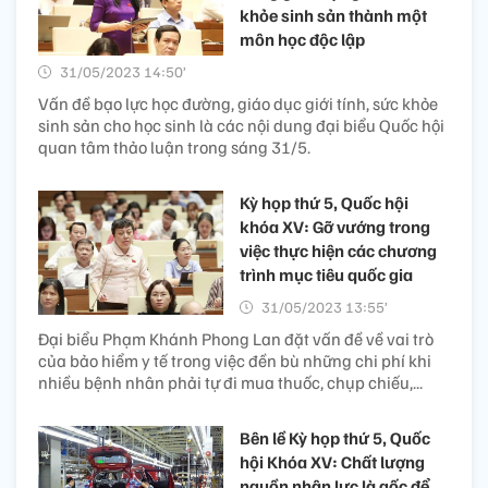
khỏe sinh sản thành một
môn học độc lập
31/05/2023 14:50’
Vấn đề bạo lực học đường, giáo dục giới tính, sức khỏe
sinh sản cho học sinh là các nội dung đại biểu Quốc hội
quan tâm thảo luận trong sáng 31/5.
Kỳ họp thứ 5, Quốc hội
khóa XV: Gỡ vướng trong
việc thực hiện các chương
trình mục tiêu quốc gia
31/05/2023 13:55’
Đại biểu Phạm Khánh Phong Lan đặt vấn đề về vai trò
của bảo hiểm y tế trong việc đền bù những chi phí khi
nhiều bệnh nhân phải tự đi mua thuốc, chụp chiếu,...
Bên lề Kỳ họp thứ 5, Quốc
hội Khóa XV: Chất lượng
nguồn nhân lực là gốc để