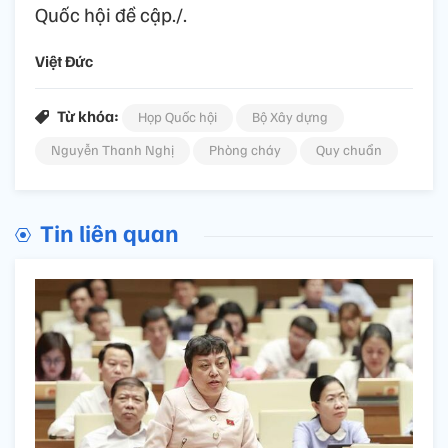
Quốc hội đề cập./.
Việt Đức
Từ khóa:
Họp Quốc hội
Bộ Xây dựng
Nguyễn Thanh Nghị
Phòng cháy
Quy chuẩn
Tin liên quan