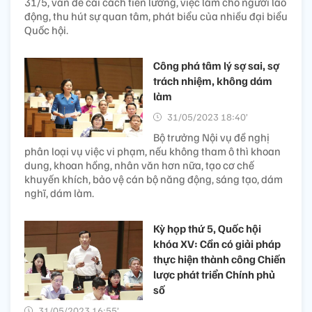
31/5, vấn đề cải cách tiền lương, việc làm cho người lao
động, thu hút sự quan tâm, phát biểu của nhiều đại biểu
Quốc hội.
Công phá tâm lý sợ sai, sợ
trách nhiệm, không dám
làm
31/05/2023 18:40’
Bộ trưởng Nội vụ đề nghị
phân loại vụ việc vi phạm, nếu không tham ô thì khoan
dung, khoan hồng, nhân văn hơn nữa, tạo cơ chế
khuyến khích, bảo vệ cán bộ năng động, sáng tạo, dám
nghĩ, dám làm.
Kỳ họp thứ 5, Quốc hội
khóa XV: Cần có giải pháp
thực hiện thành công Chiến
lược phát triển Chính phủ
số
31/05/2023 16:55’