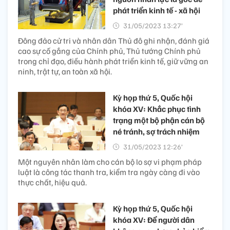
phát triển kinh tế - xã hội
31/05/2023 13:27’
Đông đảo cử tri và nhân dân Thủ đô ghi nhận, đánh giá
cao sự cố gắng của Chính phủ, Thủ tướng Chính phủ
trong chỉ đạo, điều hành phát triển kinh tế, giữ vững an
ninh, trật tự, an toàn xã hội.
Kỳ họp thứ 5, Quốc hội
khóa XV: Khắc phục tình
trạng một bộ phận cán bộ
né tránh, sợ trách nhiệm
31/05/2023 12:26’
Một nguyên nhân làm cho cán bộ lo sợ vi phạm pháp
luật là công tác thanh tra, kiểm tra ngày càng đi vào
thực chất, hiệu quả.
Kỳ họp thứ 5, Quốc hội
khóa XV: Để người dân