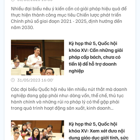
Nhiều đại biểu nêu ý kiến cần có giải pháp hiệu quả để
thực hiện thành công mục tiêu Chiến lược phát triển
Chính phủ số giai đoạn 2021 - 2025, định hướng đến
năm 2030.
Kỳ họp thứ 5, Quốc hội
khóa XV: Cần những giải
pháp cấp bách, chưa có
tiền lệ để hỗ trợ doanh
nghiệp
31/05/2023 16:00’
Các đại biểu Quốc hội nêu lên nhiều nút thắt mà doanh
nghiệp đang gặp phải như: dòng vốn, thể chế, thủ tục
hành chính và những rủi ro pháp lý có thể gặp phải
trong quá trình hoạt động sản xuất, kinh doanh...
Kỳ họp thứ 5, Quốc hội
khóa XV: Xem xét đưa nội
dung giáo dục giới tính, sức