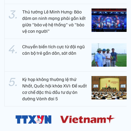
Thủ tướng Lê Minh Hưng: Bảo
đảm an ninh mạng phải gắn kết
giữa "bảo vệ hệ thống" và "bảo
vệ con người"
Chuyển biến tích cực từ đội ngũ
cán bộ trẻ gần dân, sát dân
Kỳ họp không thường lệ thứ
Nhất, Quốc hội khóa XVI: Đề xuất
cơ chế đặc thù đầu tư dự án
đường Vành đai 5