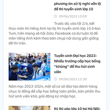
phương án xử lý nghi vấn lộ
đề thi tuyển sinh lớp 10
09/06/2023 13:05’
Trước đó, vào tối 2/6, kết
thúc môn thi tiếng Anh tại Kỳ thi tuyển sinh lớp 10 ở Kon
Tum, trên mạng xã hội Zalo, Facebook có dư luận lộ đề
môn tiếng Anh kèm theo bản chụp nội dung gần giống
đề thi trên.
Tuyển sinh Đại học 2023:
Nhiều trường cấp học bổng
“khủng” để thu hút sinh
viên
09/06/2023 12:30’
Năm học 2023-2024, một số cơ sở đào tạo dành hàng
chục tỷ đồng để cấp học bổng toàn phần, bán phần thu
hút sinh viên khá, giỏi đăng ký nhập học.
Kỳ thi vào lớp 10 tại Hà Nội: