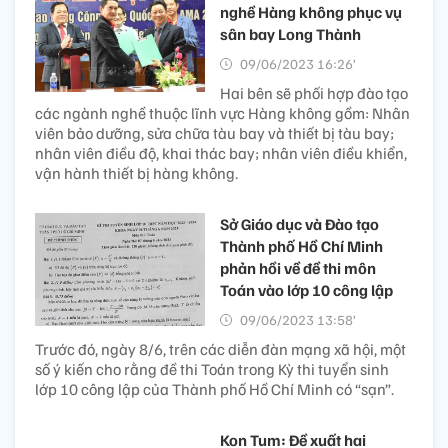
nghề Hàng không phục vụ
sân bay Long Thành
09/06/2023 16:26’
Hai bên sẽ phối hợp đào tạo
các ngành nghề thuộc lĩnh vực Hàng không gồm: Nhân
viên bảo dưỡng, sửa chữa tàu bay và thiết bị tàu bay;
nhân viên điều độ, khai thác bay; nhân viên điều khiển,
vận hành thiết bị hàng không.
Sở Giáo dục và Đào tạo
Thành phố Hồ Chí Minh
phản hồi về đề thi môn
Toán vào lớp 10 công lập
09/06/2023 13:58’
Trước đó, ngày 8/6, trên các diễn đàn mạng xã hội, một
số ý kiến cho rằng đề thi Toán trong Kỳ thi tuyển sinh
lớp 10 công lập của Thành phố Hồ Chí Minh có “sạn”.
Kon Tum: Đề xuất hai