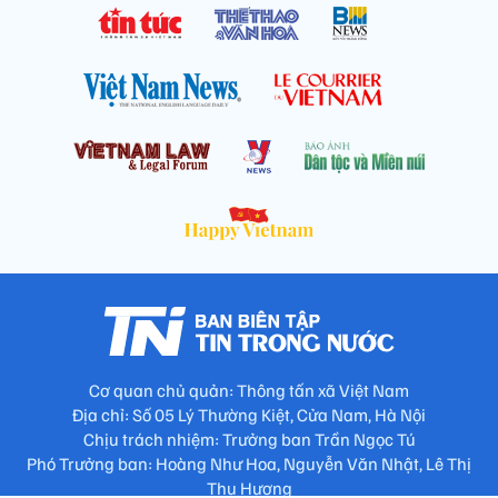
Cơ quan chủ quản: Thông tấn xã Việt Nam
Địa chỉ: Số 05 Lý Thường Kiệt, Cửa Nam, Hà Nội
Chịu trách nhiệm: Trưởng ban Trần Ngọc Tú
Phó Trưởng ban: Hoàng Như Hoa, Nguyễn Văn Nhật, Lê Thị
Thu Hương