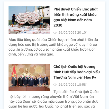
Phê duyệt Chiến lược phát
triển thị trường xuất khẩu
gạo Việt Nam đến năm
2030
26/05/2023 20:10’
Mục tiêu tổng quát của Chiến lược nhằm phát triển đa
dạng hóa các thị trường xuất khẩu gạo với quy mô, cơ
cấu thị trường, cơ cấu sản phẩm xuất khẩu hợp lý, ổn
định, bền vững và hiệu quả.
Chủ tịch Quốc hội Vương
Đình Huệ tiếp Đoàn đại biểu
Thượng Nghị viện Hoa Kỳ
26/05/2023 18:58’
Tại buổi tiếp, Chủ tịch Quốc
hội bày tỏ tin tưởng rằng chuyến thăm Việt Nam lần
này của Đoàn sẽ là dấu mốc quan trọng, góp phần đưa
quan hệ hai nước, hai Quốc hội phát triển sâu sắc và