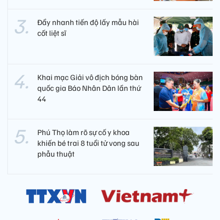
Đẩy nhanh tiến độ lấy mẫu hài
cốt liệt sĩ
Khai mạc Giải vô địch bóng bàn
quốc gia Báo Nhân Dân lần thứ
44
Phú Thọ làm rõ sự cố y khoa
khiến bé trai 8 tuổi tử vong sau
phẫu thuật