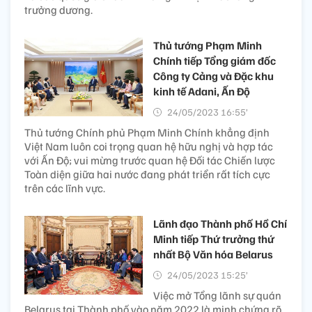
trưởng dương.
Thủ tướng Phạm Minh
Chính tiếp Tổng giám đốc
Công ty Cảng và Đặc khu
kinh tế Adani, Ấn Độ
24/05/2023 16:55’
Thủ tướng Chính phủ Phạm Minh Chính khẳng định
Việt Nam luôn coi trọng quan hệ hữu nghị và hợp tác
với Ấn Độ; vui mừng trước quan hệ Đối tác Chiến lược
Toàn diện giữa hai nước đang phát triển rất tích cực
trên các lĩnh vực.
Lãnh đạo Thành phố Hồ Chí
Minh tiếp Thứ trưởng thứ
nhất Bộ Văn hóa Belarus
24/05/2023 15:25’
Việc mở Tổng lãnh sự quán
Belarus tại Thành phố vào năm 2022 là minh chứng rõ