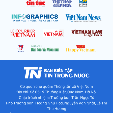
Cơ quan chủ quản: Thông tấn xã Việt Nam
Địa chỉ: Số 05 Lý Thường Kiệt, Cửa Nam, Hà Nội
Chịu trách nhiệm: Trưởng ban Trần Ngọc Tú
Phó Trưởng ban: Hoàng Như Hoa, Nguyễn Văn Nhật, Lê Thị
Thu Hương