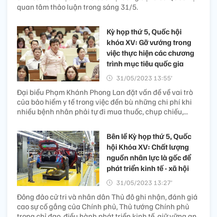
quan tâm thảo luận trong sáng 31/5.
Kỳ họp thứ 5, Quốc hội
khóa XV: Gỡ vướng trong
việc thực hiện các chương
trình mục tiêu quốc gia
31/05/2023 13:55’
Đại biểu Phạm Khánh Phong Lan đặt vấn đề về vai trò
của bảo hiểm y tế trong việc đền bù những chi phí khi
nhiều bệnh nhân phải tự đi mua thuốc, chụp chiếu,...
Bên lề Kỳ họp thứ 5, Quốc
hội Khóa XV: Chất lượng
nguồn nhân lực là gốc để
phát triển kinh tế - xã hội
31/05/2023 13:27’
Đông đảo cử tri và nhân dân Thủ đô ghi nhận, đánh giá
cao sự cố gắng của Chính phủ, Thủ tướng Chính phủ
trong chỉ đạo, điều hành phát triển kinh tế, giữ vững an