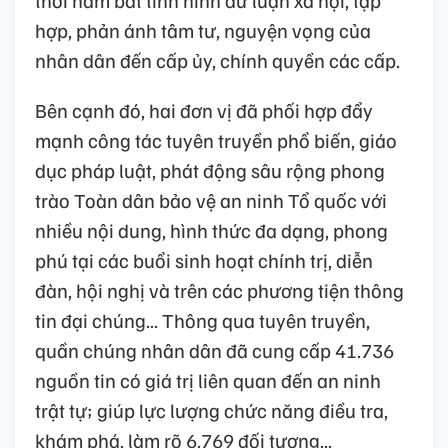
thời nắm bắt tình hình dư luận xã hội, tập
hợp, phản ánh tâm tư, nguyện vọng của
nhân dân đến cấp ủy, chính quyền các cấp.
Bên cạnh đó, hai đơn vị đã phối hợp đẩy
mạnh công tác tuyên truyền phổ biến, giáo
dục pháp luật, phát động sâu rộng phong
trào Toàn dân bảo vệ an ninh Tổ quốc với
nhiều nội dung, hình thức đa dạng, phong
phú tại các buổi sinh hoạt chính trị, diễn
đàn, hội nghị và trên các phương tiện thông
tin đại chúng... Thông qua tuyên truyền,
quần chúng nhân dân đã cung cấp 41.736
nguồn tin có giá trị liên quan đến an ninh
trật tự; giúp lực lượng chức năng điều tra,
khám phá, làm rõ 6.769 đối tượng...