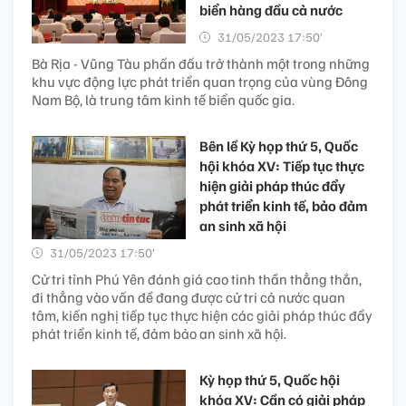
biển hàng đầu cả nước
31/05/2023 17:50’
Bà Rịa - Vũng Tàu phấn đấu trở thành một trong những
khu vực động lực phát triển quan trọng của vùng Đông
Nam Bộ, là trung tâm kinh tế biển quốc gia.
Bên lề Kỳ họp thứ 5, Quốc
hội khóa XV: Tiếp tục thực
hiện giải pháp thúc đẩy
phát triển kinh tế, bảo đảm
an sinh xã hội
31/05/2023 17:50’
Cử tri tỉnh Phú Yên đánh giá cao tinh thần thẳng thắn,
đi thẳng vào vấn đề đang được cử tri cả nước quan
tâm, kiến nghị tiếp tục thực hiện các giải pháp thúc đẩy
phát triển kinh tế, đảm bảo an sinh xã hội.
Kỳ họp thứ 5, Quốc hội
khóa XV: Cần có giải pháp