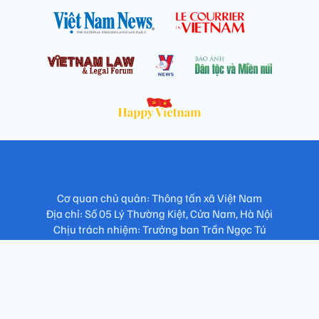
Cơ quan chủ quản: Thông tấn xã Việt Nam
Địa chỉ: Số 05 Lý Thường Kiệt, Cửa Nam, Hà Nội
Chịu trách nhiệm: Trưởng ban Trần Ngọc Tú
Phó Trưởng ban: Hoàng Như Hoa, Nguyễn Văn Nhật, Lê Thị
Thu Hương
Số điện thoại: 024.38257994 - Fax: 024.3826.7981 - Email:
tap.phongbien@gmail.com