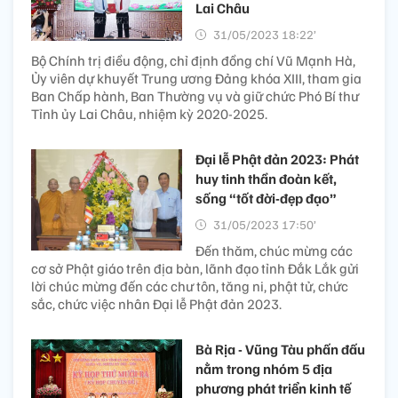
Lai Châu
31/05/2023 18:22’
Bộ Chính trị điều động, chỉ định đồng chí Vũ Mạnh Hà,
Ủy viên dự khuyết Trung ương Đảng khóa XIII, tham gia
Ban Chấp hành, Ban Thường vụ và giữ chức Phó Bí thư
Tỉnh ủy Lai Châu, nhiệm kỳ 2020-2025.
Đại lễ Phật đản 2023: Phát
huy tinh thần đoàn kết,
sống “tốt đời-đẹp đạo”
31/05/2023 17:50’
Đến thăm, chúc mừng các
cơ sở Phật giáo trên địa bàn, lãnh đạo tỉnh Đắk Lắk gửi
lời chúc mừng đến các chư tôn, tăng ni, phật tử, chức
sắc, chức việc nhân Đại lễ Phật đản 2023.
Bà Rịa - Vũng Tàu phấn đấu
nằm trong nhóm 5 địa
phương phát triển kinh tế