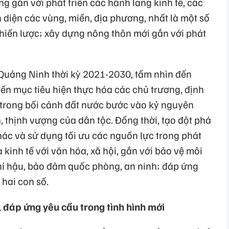
ng gắn với phát triển các hành lang kinh tế, các
n diện các vùng, miền, địa phương, nhất là một số
chiến lược; xây dựng nông thôn mới gắn với phát
 Quảng Ninh thời kỳ 2021-2030, tầm nhìn đến
n mục tiêu hiện thực hóa các chủ trương, định
trong bối cảnh đất nước bước vào kỷ nguyên
 thịnh vượng của dân tộc. Đồng thời, tạo đột phá
hác và sử dụng tối ưu các nguồn lực trong phát
 kinh tế với văn hóa, xã hội, gắn với bảo vệ môi
khí hậu, bảo đảm quốc phòng, an ninh; đáp ứng
 hai con số.
 đáp ứng yêu cầu trong tình hình mới