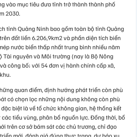
ng vào mục tiêu đưa tỉnh trở thành thành phố
ăm 2030.
ạch tỉnh Quảng Ninh bao gồm toàn bộ tỉnh Quảng
 trên đất liền 6.206,9km2 và phần diện tích biển
mép nước biển thấp nhất trung bình nhiều năm
ộ Tài nguyên và Môi trường (nay là Bộ Nông
và công bố; với 54 đơn vị hành chính cấp xã,
khu.
hững quan điểm, định hướng phát triển còn phù
 soát có chọn lọc những nội dung không còn phù
, đặc biệt là về tổ chức không gian, hệ thống kết
t các tiểu vùng, phân bổ nguồn lực. Đồng thời, bổ
ới trên cơ sở bám sát các chủ trương, chỉ đạo
triển mới, đánh giá đúng thực trạng, dự báo xu