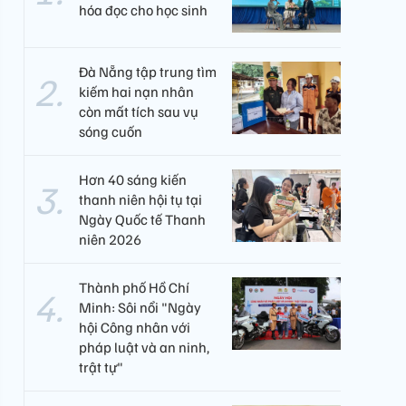
hóa đọc cho học sinh
Đà Nẵng tập trung tìm
kiếm hai nạn nhân
còn mất tích sau vụ
sóng cuốn
Hơn 40 sáng kiến
thanh niên hội tụ tại
Ngày Quốc tế Thanh
niên 2026
Thành phố Hồ Chí
Minh: Sôi nổi "Ngày
hội Công nhân với
pháp luật và an ninh,
trật tự"