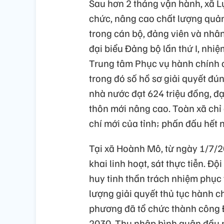
Sau hơn 2 tháng vận hành, xã L
chức, nâng cao chất lượng quản 
trong cán bộ, đảng viên và nhâ
đại biểu Đảng bộ lần thứ I, nhi
Trung tâm Phục vụ hành chính c
trong đó số hồ sơ giải quyết đ
nhà nước đạt 624 triệu đồng, đ
thôn mới nâng cao. Toàn xã chỉ
chí mới của tỉnh; phấn đấu hết
Tại xã Hoành Mô, từ ngày 1/7/20
khai linh hoạt, sát thực tiễn. Đ
huy tinh thần trách nhiệm phục
lượng giải quyết thủ tục hành c
phương đã tổ chức thành công Đạ
2030. Thu nhập bình quân đầu n