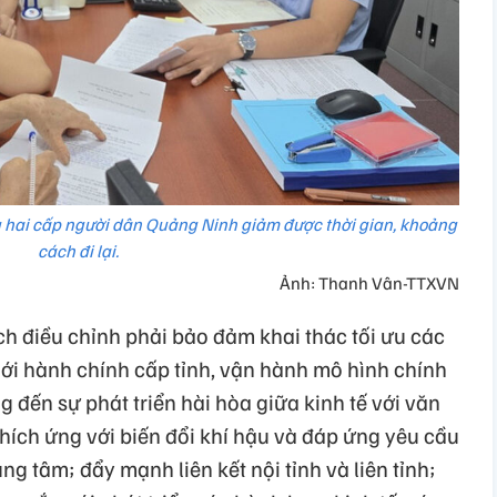
hai cấp người dân Quảng Ninh giảm được thời gian, khoảng
cách đi lại.
Ảnh: Thanh Vân-TTXVN
ch điều chỉnh phải bảo đảm khai thác tối ưu các
giới hành chính cấp tỉnh, vận hành mô hình chính
đến sự phát triển hài hòa giữa kinh tế với văn
 thích ứng với biến đổi khí hậu và đáp ứng yêu cầu
ung tâm; đẩy mạnh liên kết nội tỉnh và liên tỉnh;