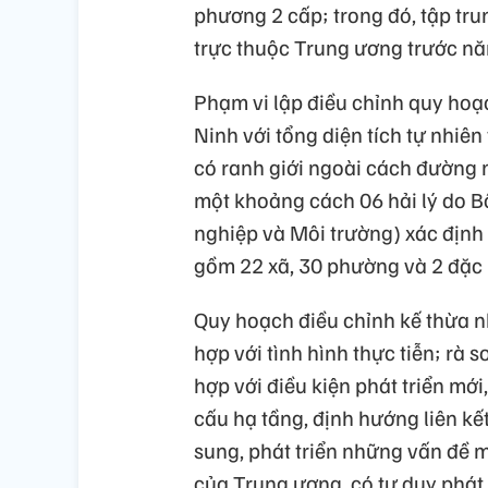
phương 2 cấp; trong đó, tập tru
trực thuộc Trung ương trước n
Phạm vi lập điều chỉnh quy ho
Ninh với tổng diện tích tự nhiên
có ranh giới ngoài cách đường 
một khoảng cách 06 hải lý do B
nghiệp và Môi trường) xác định 
gồm 22 xã, 30 phường và 2 đặc 
Quy hoạch điều chỉnh kế thừa n
hợp với tình hình thực tiễn; rà
hợp với điều kiện phát triển mới
cấu hạ tầng, định hướng liên kế
sung, phát triển những vấn đề m
của Trung ương, có tư duy phát 