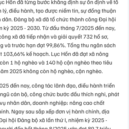
ục Hồn đã từng bước khẳng định sự ổn định về tổ
lý, điều hành, tạo được niềm tin, sự đồng thuận
n dân. Đảng bộ xã đã tổ chức thành công Đại hội
ệm kỳ 2025 - 2030. Từ đầu tháng 7/2025 đến nay,
ông xã đã tiếp nhận và giải quyết 732 hồ sơ,
úng và trước hạn đạt 99,86%. Tổng thu ngân sách
ạt 103,66% kế hoạch. Lục Hồn đã đạt xã nông
 còn 1 hộ nghèo và 140 hộ cận nghèo theo tiêu
 năm 2025 không còn hộ nghèo, cận nghèo.
25 đến nay, công tác lãnh đạo, điều hành triển
ội ngũ cán bộ, công chức bước đầu thích nghi, phát
 vụ nhân dân, doanh nghiệp; nâng cao chất
hính. Ngay sau sắp xếp đơn vị hành chính, địa
i hội Đảng bộ xã lần thứ I, nhiệm kỳ 2025 -
gười đến hết tháng 8/2025 ước đạt 89,7 triệu