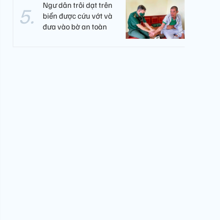
Ngư dân trôi dạt trên
biển được cứu vớt và
đưa vào bờ an toàn