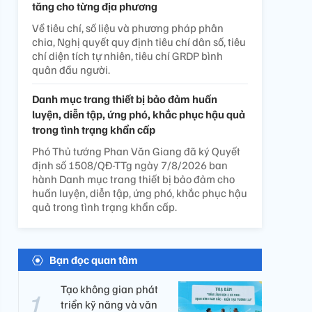
tăng cho từng địa phương
Về tiêu chí, số liệu và phương pháp phân
chia, Nghị quyết quy định tiêu chí dân số, tiêu
chí diện tích tự nhiên, tiêu chí GRDP bình
quân đầu người.
Danh mục trang thiết bị bảo đảm huấn
luyện, diễn tập, ứng phó, khắc phục hậu quả
trong tình trạng khẩn cấp
Phó Thủ tướng Phan Văn Giang đã ký Quyết
định số 1508/QĐ-TTg ngày 7/8/2026 ban
hành Danh mục trang thiết bị bảo đảm cho
huấn luyện, diễn tập, ứng phó, khắc phục hậu
quả trong tình trạng khẩn cấp.
Bạn đọc quan tâm
Tạo không gian phát
triển kỹ năng và văn