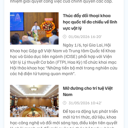
nhiệm giải quyết công việc của chính quyền các cấp.
Thúc đẩy đối thoại khoa
học quốc tế đa chiều về lĩnh
vực vật lý
01/06/2026 16:20’
Ngày 1/6, tại Gia Lai, Hội
Khoa học Gặp gỡ Việt Nam và Trung tâm Quốc tế Khoa
học và Giáo dục liên ngành (ICISE) phối hợp với Viện
Vật lý Lý thuyết Cơ bản (FTPI, Hoa Kỳ) tổ chức khai mạc
Hội thảo khoa học “Những tiến bộ mới trong nghiên cứu
các hệ điện tử tương quan mạnh”.
Mở đường cho trí tuệ Việt
Nam
31/05/2026 10:42’
Để tạo ra động lực phát triển
mới từ tri thức, dữ liệu, khoa
học-công nghệ và đổi mới sáng tạo, điều kiện tiên quyết