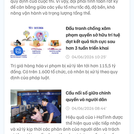
quy định của cuộc thi. Vì vậy, đội phải tính toán rất kỹ
để cân bằng giữa các yếu tố như tốc độ, độ bền, khả
năng vận hành và trọng lượng tổng thể.
Đấu tranh chống xâm
phạm quyền sở hữu trí tuệ
đạt kết quả tích cực sau
hơn 3 tuần triển khai
04/06/2026 10:25’
Trị giá hàng hóa vi phạm bị xử lý lên tới hơn 115,5 tỷ
đồng. Có trên 1.600 tổ chức, cá nhân bị xử lý theo quy
định của pháp luật.
Cầu nối số giữa chính
quyền và người dân
04/06/2026 08:44’
Hiệu quả của i-HaTinh được
thể hiện qua việc tiếp nhận
và xử lý kịp thời các phản ánh của người dân và trách