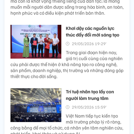
mà còn là khát vọng thiêng liêng của dân tộc; là mong
muốn mỗi người dân được sống trong hòa bình, an toàn,
hạnh phúc và có điều kiện phát triển bản thân.
Khơi dậy các nguồn lực
thúc đẩy đổi mới sáng tạo
29/05/2026 19:29’
Trong giai đoạn hiện nay,
giá trị cuối cùng của nghiên
cứu phải được thể hiện ở khả năng tạo ra công nghệ,
sản phẩm, doanh nghiệp, thị trường và những đóng góp
thiết thực cho đời sống.
Trí tuệ nhân tạo lấy con
người làm trung tâm
29/05/2026 15:59’
Việt Nam tiếp tục kiến tạo
môi trường pháp lý rõ ràng,
công bằng để mọi tổ chức, cá nhân yên tâm nghiên cứu,
phát triển, khai thác và sử dụng AI.