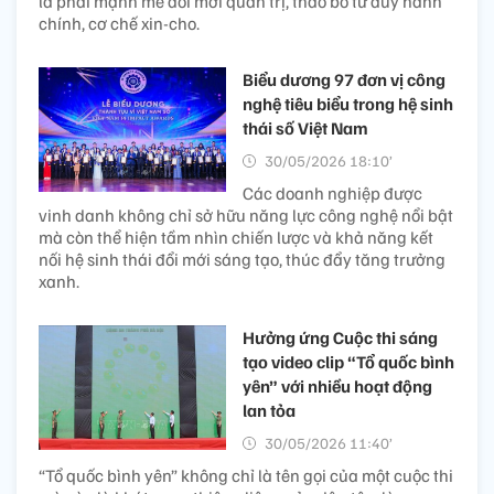
là phải mạnh mẽ đổi mới quản trị, tháo bỏ tư duy hành
chính, cơ chế xin-cho.
Biểu dương 97 đơn vị công
nghệ tiêu biểu trong hệ sinh
thái số Việt Nam
30/05/2026 18:10’
Các doanh nghiệp được
vinh danh không chỉ sở hữu năng lực công nghệ nổi bật
mà còn thể hiện tầm nhìn chiến lược và khả năng kết
nối hệ sinh thái đổi mới sáng tạo, thúc đẩy tăng trưởng
xanh.
Hưởng ứng Cuộc thi sáng
tạo video clip “Tổ quốc bình
yên” với nhiều hoạt động
lan tỏa
30/05/2026 11:40’
“Tổ quốc bình yên” không chỉ là tên gọi của một cuộc thi