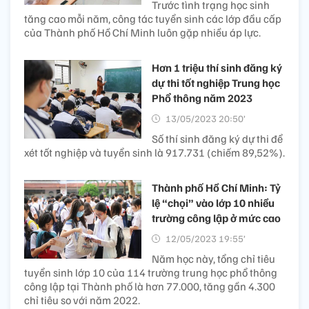
Trước tình trạng học sinh
tăng cao mỗi năm, công tác tuyển sinh các lớp đầu cấp
của Thành phố Hồ Chí Minh luôn gặp nhiều áp lực.
Hơn 1 triệu thí sinh đăng ký
dự thi tốt nghiệp Trung học
Phổ thông năm 2023
13/05/2023 20:50’
Số thí sinh đăng ký dự thi để
xét tốt nghiệp và tuyển sinh là 917.731 (chiếm 89,52%).
Thành phố Hồ Chí Minh: Tỷ
lệ “chọi” vào lớp 10 nhiều
trường công lập ở mức cao
12/05/2023 19:55’
Năm học này, tổng chỉ tiêu
tuyển sinh lớp 10 của 114 trường trung học phổ thông
công lập tại Thành phố là hơn 77.000, tăng gần 4.300
chỉ tiêu so với năm 2022.