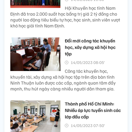
Hội Khuyến học tỉnh Nam
Định đã trao 2.000 suất học bổng trị giá 2 tỷ đồng cho
người lao động tiêu biểu tự học, học sinh, sinh viên vượt
khó học giỏi tỉnh Nam Định.
Đổi mới công tác khuyến
học, xây dựng xã hội học
tập
14/05/2023 08:05’
Công tác khuyến học,
khuyến tài, xây dựng xã hội học tập trên địa bàn tỉnh
Ninh Thuận luôn được các cấp, ngành quan tâm đẩy
mạnh, thu hút ngày càng nhiều người dân tham gia.
Thành phố Hồ Chí Minh:
Nhiều áp lực tuyển sinh các
lớp đầu cấp
14/05/2023 07:50’