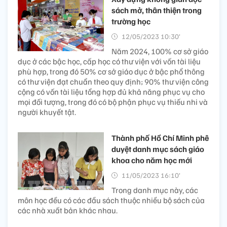
sách mở, thân thiện trong
trường học
12/05/2023 10:30’
Năm 2024, 100% cơ sở giáo
dục ở các bậc học, cấp học có thư viện với vốn tài liệu
phù hợp, trong đó 50% cơ sở giáo dục ở bậc phổ thông
có thư viện đạt chuẩn theo quy định; 90% thư viện công
cộng có vốn tài liệu tổng hợp đủ khả năng phục vụ cho
mọi đối tượng, trong đó có bộ phận phục vụ thiếu nhi và
người khuyết tật.
Thành phố Hồ Chí Minh phê
duyệt danh mục sách giáo
khoa cho năm học mới
11/05/2023 16:10’
Trong danh mục này, các
môn học đều có các đầu sách thuộc nhiều bộ sách của
các nhà xuất bản khác nhau.