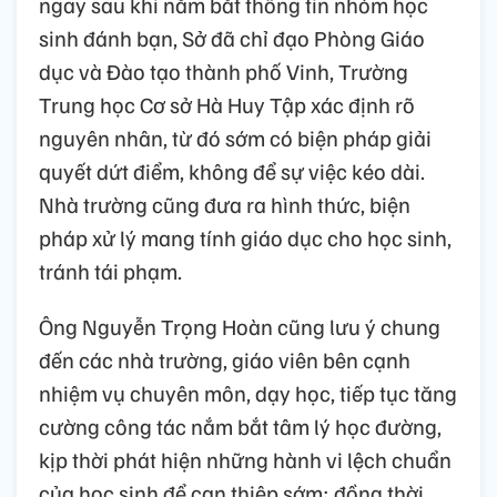
ngay sau khi nắm bắt thông tin nhóm học
sinh đánh bạn, Sở đã chỉ đạo Phòng Giáo
dục và Đào tạo thành phố Vinh, Trường
Trung học Cơ sở Hà Huy Tập xác định rõ
nguyên nhân, từ đó sớm có biện pháp giải
quyết dứt điểm, không để sự việc kéo dài.
Nhà trường cũng đưa ra hình thức, biện
pháp xử lý mang tính giáo dục cho học sinh,
tránh tái phạm.
Ông Nguyễn Trọng Hoàn cũng lưu ý chung
đến các nhà trường, giáo viên bên cạnh
nhiệm vụ chuyên môn, dạy học, tiếp tục tăng
cường công tác nắm bắt tâm lý học đường,
kịp thời phát hiện những hành vi lệch chuẩn
của học sinh để can thiệp sớm; đồng thời