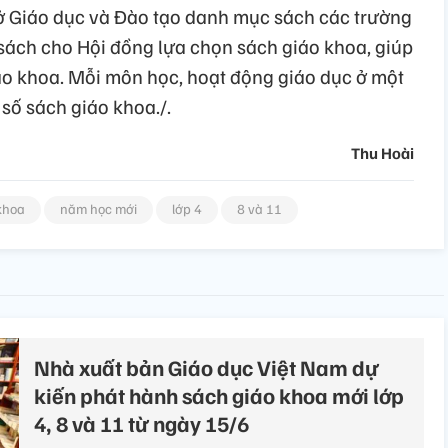
ở Giáo dục và Đào tạo danh mục sách các trường
sách cho Hội đồng lựa chọn sách giáo khoa, giúp
 khoa. Mỗi môn học, hoạt động giáo dục ở một
số sách giáo khoa./.
Thu Hoài
khoa
năm học mới
lớp 4
8 và 11
Nhà xuất bản Giáo dục Việt Nam dự
kiến phát hành sách giáo khoa mới lớp
4, 8 và 11 từ ngày 15/6