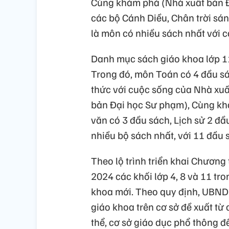
Cùng khám phá (Nhà xuất bản Đ
các bộ Cánh Diều, Chân trời sán
là môn có nhiều sách nhất với c
Danh mục sách giáo khoa lớp 1
Trong đó, môn Toán có 4 đầu sác
thức với cuộc sống của Nhà xuấ
bản Đại học Sư phạm), Cùng kh
văn có 3 đầu sách, Lịch sử 2 đầ
nhiều bộ sách nhất, với 11 đầu 
Theo lộ trình triển khai Chươn
2024 các khối lớp 4, 8 và 11 tr
khoa mới. Theo quy định, UBND 
giáo khoa trên cơ sở đề xuất từ
thể, cơ sở giáo dục phổ thông 