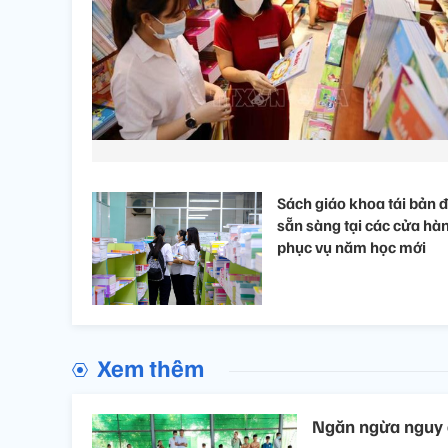
Sách giáo khoa tái bản 
sẵn sàng tại các cửa hà
phục vụ năm học mới
Xem thêm
Ngăn ngừa nguy c