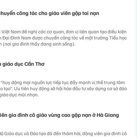
chuyển công tác cho giáo viên gặp tai nạn
Việt Nam đề nghị các cơ quan, đơn vị liên quan tạo điều kiện
n Đại Đình Nam được chuyển công tác về một trường Tiểu học
 (nơi gia đình thầy đang sinh sống).
ển giáo dục Cần Thơ
“huy động mọi nguồn lực tiếp tục đẩy mạnh vị thế trung tâm
o tạo”. Ưu tiên huy động xã hội hóa đầu tư xây dựng cơ sở đào
 giáo dục mũi nhọn.
iên gia đình cô giáo vùng cao gặp nạn ở Hà Giang
ộ Giáo dục và Đào tạo đã đến thăm hỏi, động viên gia đình cô