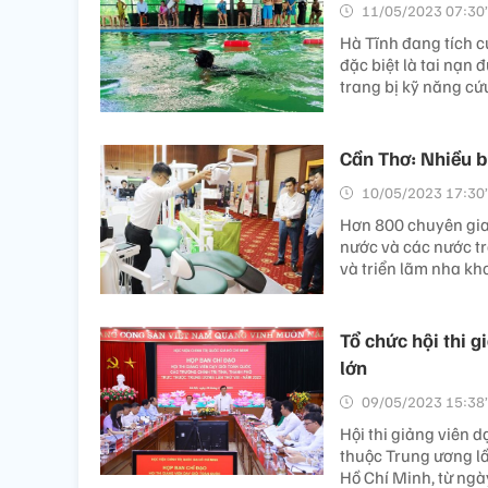
11/05/2023 07:30’
Hà Tĩnh đang tích c
đặc biệt là tai nạn
trang bị kỹ năng cứu
Cần Thơ: Nhiều bư
10/05/2023 17:30’
Hơn 800 chuyên gia,
nước và các nước tr
và triển lãm nha kho
Tổ chức hội thi g
lớn
09/05/2023 15:38’
Hội thi giảng viên d
thuộc Trung ương lầ
Hồ Chí Minh, từ ngà