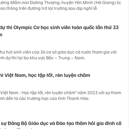
Trường Mầm non Đường Thượng, huyện Yên Minh (Hà Giang) bị
iao thông trên đường trở lại trường sau dịp nghỉ lễ.
dự thi Olympic Cơ học sinh viên toàn quốc lần thứ 33
m
thu hút sinh viên của 36 cơ sở giáo dục cả nước tham gia với
inh dự thi tại ba khu vực Bắc – Trung – Nam.
hi Việt Nam, học tập tốt, rèn luyện chăm
 Việt Nam - Học tập tốt, rèn luyện chăm” năm 2023 với sự tham
inh đến từ các trường học của tỉnh Thanh Hóa.
 sự Đảng Bộ Giáo dục và Đào tạo thăm hỏi gia đình cô