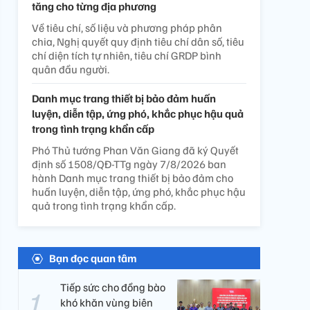
tăng cho từng địa phương
Về tiêu chí, số liệu và phương pháp phân
chia, Nghị quyết quy định tiêu chí dân số, tiêu
chí diện tích tự nhiên, tiêu chí GRDP bình
quân đầu người.
Danh mục trang thiết bị bảo đảm huấn
luyện, diễn tập, ứng phó, khắc phục hậu quả
trong tình trạng khẩn cấp
Phó Thủ tướng Phan Văn Giang đã ký Quyết
định số 1508/QĐ-TTg ngày 7/8/2026 ban
hành Danh mục trang thiết bị bảo đảm cho
huấn luyện, diễn tập, ứng phó, khắc phục hậu
quả trong tình trạng khẩn cấp.
Bạn đọc quan tâm
Tiếp sức cho đồng bào
khó khăn vùng biên