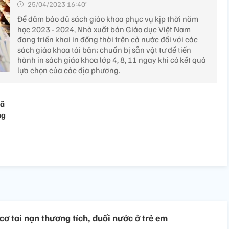
25/04/2023 16:40’
Để đảm bảo đủ sách giáo khoa phục vụ kịp thời năm
học 2023 - 2024, Nhà xuất bản Giáo dục Việt Nam
đang triển khai in đồng thời trên cả nước đối với các
sách giáo khoa tái bản; chuẩn bị sẵn vật tư để tiến
hành in sách giáo khoa lớp 4, 8, 11 ngay khi có kết quả
lựa chọn của các địa phương.
đã
ng
ơ tai nạn thương tích, đuối nước ở trẻ em