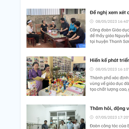
Đề nghị xem xét 
08/05/2023 16:40’
Công đoàn Giáo dục 
để thầy giáo Nguyễ
tại huyện Thanh Sơn
Hiến kế phát tri
08/05/2023 16:10’
Thành phố xác định 
vùng về giáo dục đà
tạo chất lượng cao,
Thăm hỏi, động v
07/05/2023 17:20’
Đoàn công tác của B