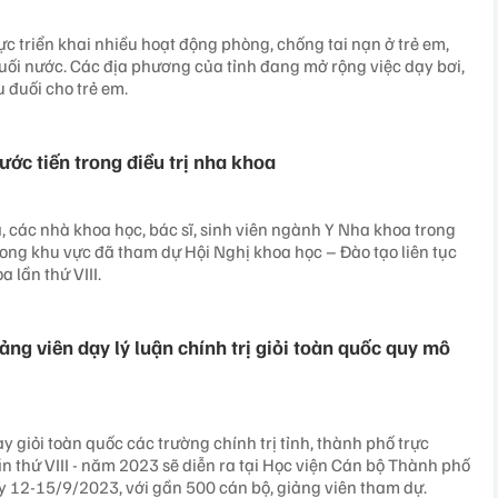
ực triển khai nhiều hoạt động phòng, chống tai nạn ở trẻ em,
 đuối nước. Các địa phương của tỉnh đang mở rộng việc dạy bơi,
 đuối cho trẻ em.
ớc tiến trong điều trị nha khoa
 các nhà khoa học, bác sĩ, sinh viên ngành Y Nha khoa trong
ong khu vực đã tham dự Hội Nghị khoa học – Đào tạo liên tục
a lần thứ VIII.
iảng viên dạy lý luận chính trị giỏi toàn quốc quy mô
ạy giỏi toàn quốc các trường chính trị tỉnh, thành phố trực
n thứ VIII - năm 2023 sẽ diễn ra tại Học viện Cán bộ Thành phố
y 12-15/9/2023, với gần 500 cán bộ, giảng viên tham dự.