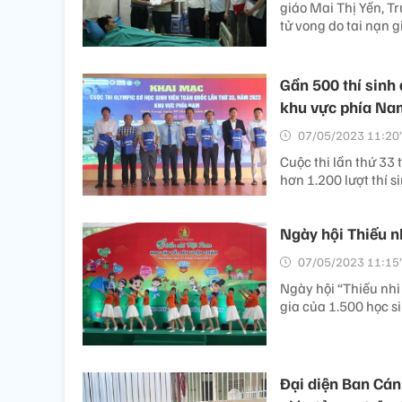
giáo Mai Thị Yến, 
tử vong do tai nạn g
Gần 500 thí sinh 
khu vực phía Na
07/05/2023 11:20’
Cuộc thi lần thứ 33 
hơn 1.200 lượt thí s
Ngày hội Thiếu n
07/05/2023 11:15’
Ngày hội “Thiếu nhi
gia của 1.500 học s
Đại diện Ban Cán