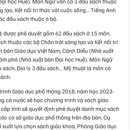
ại học Huế). Môn Ngữ văn có 3 đầu sách thuộc
g tạo, Kết nối tri thức với cuộc sống… Tiếng Anh
ác đầu sách thuộc 6 bộ.
1 được phê duyệt gồm 62 đầu sách ở 15 môn.
h thuộc các bộ Chân trời sáng tạo và Kết nối tri
t bản Giáo dục Việt Nam, Cánh Diều (Nhà xuất
ám phá (Nhà xuất bản Đại học Huế). Môn Ngữ
u sách, Địa lý 3 đầu sách… Mỹ thuật là môn có
sách.
g trình Giáo dục phổ thông 2018, năm học 2023-
ong cả nước sẽ học chương trình và sách giáo
cấp tỉnh sẽ quyết định phê duyệt danh mục sách
 các cơ sở giáo dục phổ thông trên địa bàn. Cụ
đề xuất lựa chọn sách giáo khoa, Phòng Giáo dục