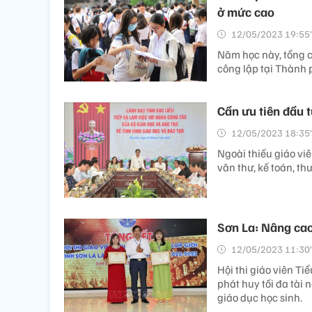
ở mức cao
12/05/2023 19:55’
Năm học này, tổng c
công lập tại Thành 
Cần ưu tiên đầu t
12/05/2023 18:35’
Ngoài thiếu giáo vi
văn thư, kế toán, th
Sơn La: Nâng cao
12/05/2023 11:30’
Hội thi giáo viên T
phát huy tối đa tài
giáo dục học sinh.