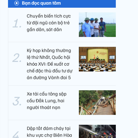
Bạn đọc quan tâm
Chuyển biến tích cực
từ đội ngũ cán bộ trẻ
gần dân, sát dân
Kỳ họp không thường
lệ thứ Nhất, Quốc hội
khóa XVI: Đề xuất cơ
chế đặc thù đầu tư dự
án đường Vành đai 5
Xe tải cẩu tông sập
cầu Đắk Lung, hai
người thoát nạn
Dập tắt đám cháy tại
khu vực chợ Biên Hòa