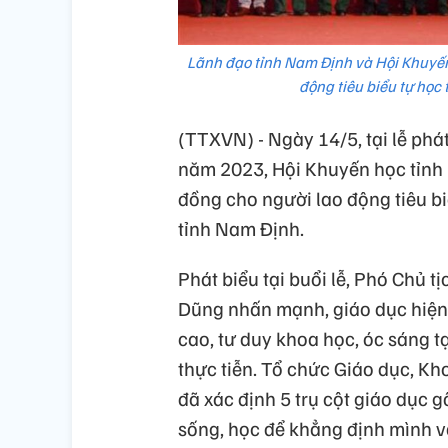
Lãnh đạo tỉnh Nam Định và Hội Khuyến
động tiêu biểu tự họ
(TTXVN) - Ngày 14/5, tại lễ ph
năm 2023, Hội Khuyến học tỉnh N
đồng cho người lao động tiêu biể
tỉnh Nam Định.
Phát biểu tại buổi lễ, Phó Chủ
Dũng nhấn mạnh, giáo dục hiện 
cao, tư duy khoa học, óc sáng t
thực tiễn. Tổ chức Giáo dục, K
đã xác định 5 trụ cột giáo dục 
sống, học để khẳng định mình và