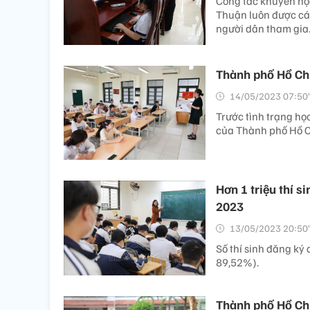
Công tác khuyến học
Thuận luôn được ca
người dân tham gia
Thành phố Hồ Chí
14/05/2023 07:50’
Trước tình trạng họ
của Thành phố Hồ Ch
Hơn 1 triệu thí s
2023
13/05/2023 20:50’
Số thí sinh đăng ký 
89,52%).
Thành phố Hồ Chí