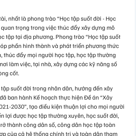
i, nhất là phong trào “Học tập suốt đời - Học
 quan trọng trong việc thúc đẩy xây dựng mô
ọc tập tại địa phương. Phong trào “Học tập suốt
góp phần hình thành và phát triển phương thức
ện, thúc đẩy mọi người học tập, học tập thường
 nơi làm việc, tại nhà, xây dựng các kỹ năng số
òng cốt.
tập suốt đời trong nhân dân, hướng đến xây
 đã ban hành Kế hoạch thực hiện Đề án “Xây
021-2030”, tạo điều kiện thuận lợi cho mọi người
n lợi được học tập thường xuyên, học suốt đời,
trở thành công dân số, công dân học tập toàn
p của cả hệ thống chính trị và toàn dân tham