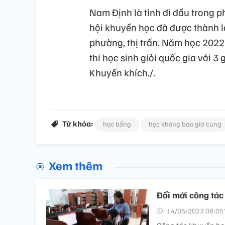
Nam Định là tỉnh đi đầu trong p
hội khuyến học đã được thành lậ
phường, thị trấn. Năm học 2022-
thi học sinh giỏi quốc gia với 3 g
Khuyến khích./.
Từ khóa:
học bổng
học không bao giờ cùng
Xem thêm
Đổi mới công tác 
14/05/2023 08:05’