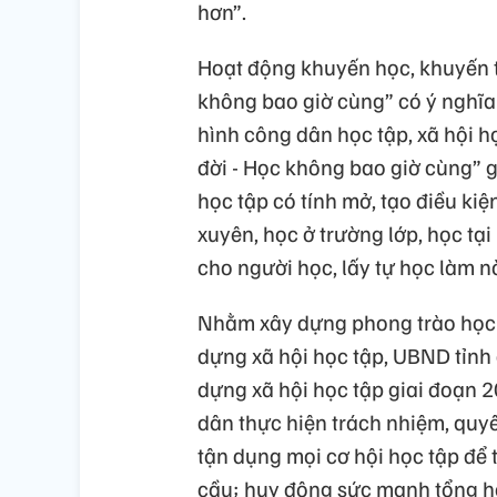
hơn”.
Hoạt động khuyến học, khuyến tà
không bao giờ cùng” có ý nghĩa
hình công dân học tập, xã hội h
đời - Học không bao giờ cùng” 
học tập có tính mở, tạo điều ki
xuyên, học ở trường lớp, học tại
cho người học, lấy tự học làm n
Nhằm xây dựng phong trào học 
dựng xã hội học tập, UBND tỉnh
dựng xã hội học tập giai đoạn 2
dân thực hiện trách nhiệm, quyề
tận dụng mọi cơ hội học tập để 
cầu; huy động sức mạnh tổng hợ