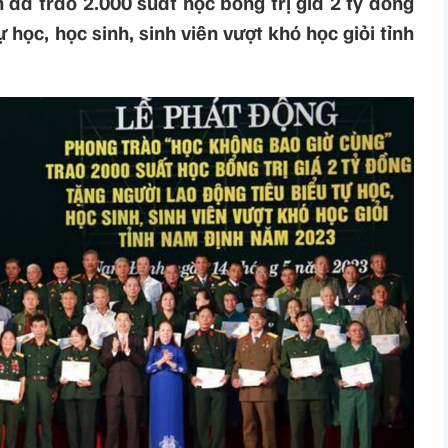
đã trao 2.000 suất học bổng trị giá 2 tỷ đồng
 học, học sinh, sinh viên vượt khó học giỏi tỉnh