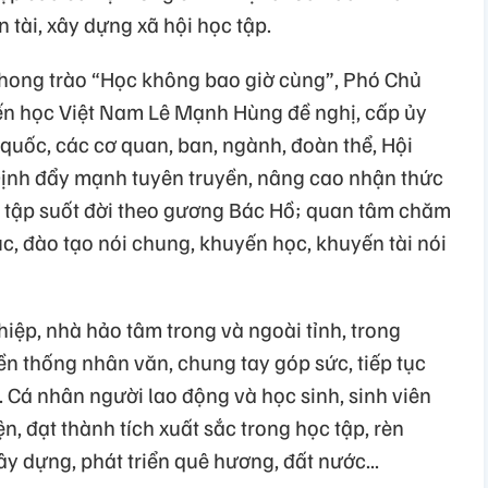
 tài, xây dựng xã hội học tập.
 phong trào “Học không bao giờ cùng”, Phó Chủ
ến học Việt Nam Lê Mạnh Hùng đề nghị, cấp ủy
quốc, các cơ quan, ban, ngành, đoàn thể, Hội
ịnh đẩy mạnh tuyên truyền, nâng cao nhận thức
ọc tập suốt đời theo gương Bác Hồ; quan tâm chăm
c, đào tạo nói chung, khuyến học, khuyến tài nói
iệp, nhà hảo tâm trong và ngoài tỉnh, trong
n thống nhân văn, chung tay góp sức, tiếp tục
 Cá nhân người lao động và học sinh, sinh viên
, đạt thành tích xuất sắc trong học tập, rèn
ây dựng, phát triển quê hương, đất nước...