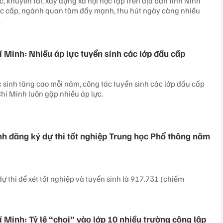
, khuyến tài, xây dựng xã hội học tập trên địa bàn tỉnh Ninh
́c cấp, ngành quan tâm đẩy mạnh, thu hút ngày càng nhiều
.
 Minh: Nhiều áp lực tuyển sinh các lớp đầu cấp
c sinh tăng cao mỗi năm, công tác tuyển sinh các lớp đầu cấp
í Minh luôn gặp nhiều áp lực.
inh đăng ký dự thi tốt nghiệp Trung học Phổ thông năm
dự thi để xét tốt nghiệp và tuyển sinh là 917.731 (chiếm
 Minh: Tỷ lệ “chọi” vào lớp 10 nhiều trường công lập