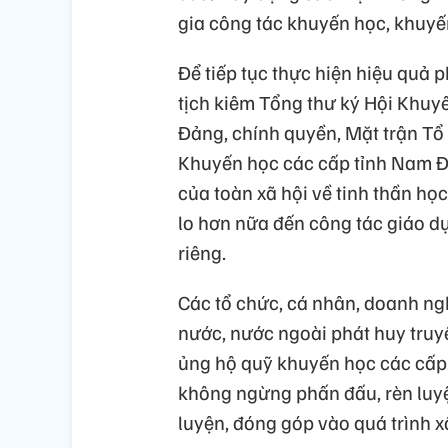
gia công tác khuyến học, khuyến
Để tiếp tục thực hiện hiệu quả
tịch kiêm Tổng thư ký Hội Khuy
Đảng, chính quyền, Mặt trận Tổ 
Khuyến học các cấp tỉnh Nam Đ
của toàn xã hội về tinh thần h
lo hơn nữa đến công tác giáo dụ
riêng.
Các tổ chức, cá nhân, doanh ngh
nước, nước ngoài phát huy truyề
ủng hộ quỹ khuyến học các cấp.
không ngừng phấn đấu, rèn luyện
luyện, đóng góp vào quá trình x