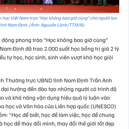
 học Việt Nam trao “Học không bao giờ cùng” cho người lao
c tỉnh Nam Định. (Ảnh: Nguyễn Lành/TTXVN)
át động phong trào “Học không bao giờ cùng”
am Định đã trao 2.000 suất học bổng trị giá 2 tỷ
u tự học, học sinh, sinh viên vượt khó học giỏi
 tịch Thường trực UBND tỉnh Nam Định Trần Anh
đại hướng đến đào tạo những người có trình độ
ạo và khả năng vận dụng hiệu quả lý luận vào
hoa học và Văn hóa của Liên hợp quốc (UNESCO)
gồm: “Học để biết, học để làm việc, học để chung
 học để thay đổi mình, thay đổi thế giới tốt đẹp