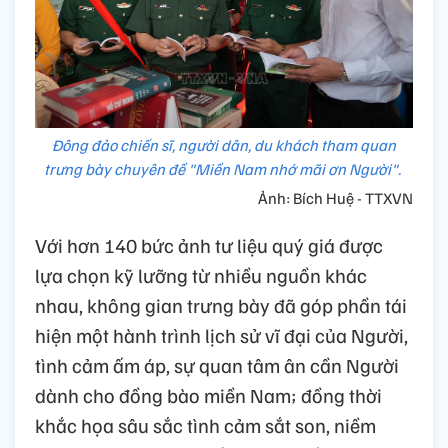
Đông đảo chiến sĩ, người dân, du khách tham quan
trưng bày chuyên đề "Miền Nam nhớ mãi ơn Người".
Ảnh: Bích Huệ - TTXVN
Với hơn 140 bức ảnh tư liệu quý giá được
lựa chọn kỹ lưỡng từ nhiều nguồn khác
nhau, không gian trưng bày đã góp phần tái
hiện một hành trình lịch sử vĩ đại của Người,
tình cảm ấm áp, sự quan tâm ân cần Người
dành cho đồng bào miền Nam; đồng thời
khắc họa sâu sắc tình cảm sắt son, niềm