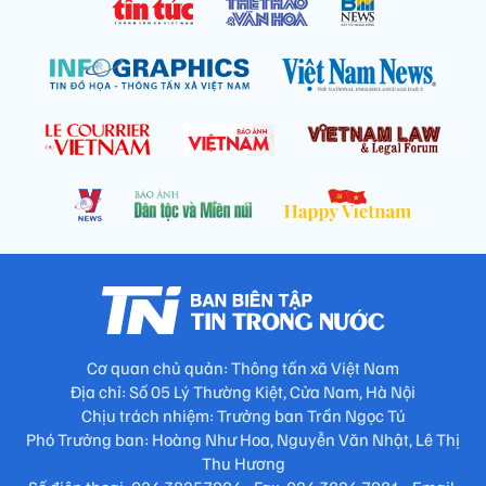
Cơ quan chủ quản: Thông tấn xã Việt Nam
Địa chỉ: Số 05 Lý Thường Kiệt, Cửa Nam, Hà Nội
Chịu trách nhiệm: Trưởng ban Trần Ngọc Tú
Phó Trưởng ban: Hoàng Như Hoa, Nguyễn Văn Nhật, Lê Thị
Thu Hương