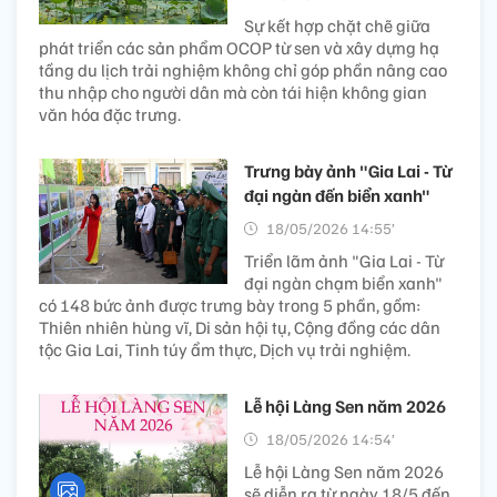
Sự kết hợp chặt chẽ giữa
phát triển các sản phẩm OCOP từ sen và xây dựng hạ
tầng du lịch trải nghiệm không chỉ góp phần nâng cao
thu nhập cho người dân mà còn tái hiện không gian
văn hóa đặc trưng.
Trưng bày ảnh "Gia Lai - Từ
đại ngàn đến biển xanh"
18/05/2026 14:55’
Triển lãm ảnh "Gia Lai - Từ
đại ngàn chạm biển xanh"
có 148 bức ảnh được trưng bày trong 5 phần, gồm:
Thiên nhiên hùng vĩ, Di sản hội tụ, Cộng đồng các dân
tộc Gia Lai, Tinh túy ẩm thực, Dịch vụ trải nghiệm.
Lễ hội Làng Sen năm 2026
18/05/2026 14:54’
Lễ hội Làng Sen năm 2026
sẽ diễn ra từ ngày 18/5 đến