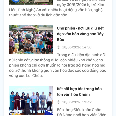
ngày 30/5/2026 tại xã Kim
Liên, tỉnh Nghệ An với nhiều hoạt động văn hóa, nghệ
thuật, thể thao và du lịch đặc sắc.
Chợ phiên - nơi lưu giữ nét
đẹp văn hóa vùng cao Tây
Bắc
18/05/2026 14:50’
Trong điều kiện địa hình đồi
núi chia cắt, giao thông đi lại còn nhiều khó khăn, chợ
phiên không chỉ đơn thuần là nơi trao đổi hàng hóa mà
đã trở thành không gian văn hóa đặc sắc của đồng bào
vùng cao Lai Châu.
Kết nối hợp tác trong bảo
tồn văn hóa Chăm
18/05/2026 12:32’
Bảo tàng Điêu khắc Chăm
Đà Nẵng phối hợp Viện Viễn