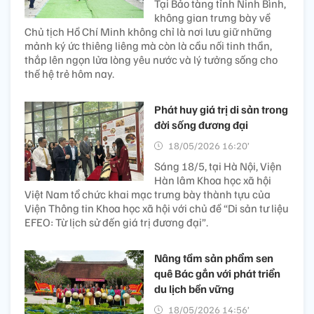
Tại Bảo tàng tỉnh Ninh Bình,
không gian trưng bày về
Chủ tịch Hồ Chí Minh không chỉ là nơi lưu giữ những
mảnh ký ức thiêng liêng mà còn là cầu nối tinh thần,
thắp lên ngọn lửa lòng yêu nước và lý tưởng sống cho
thế hệ trẻ hôm nay.
Phát huy giá trị di sản trong
đời sống đương đại
18/05/2026 16:20’
Sáng 18/5, tại Hà Nội, Viện
Hàn lâm Khoa học xã hội
Việt Nam tổ chức khai mạc trưng bày thành tựu của
Viện Thông tin Khoa học xã hội với chủ đề “Di sản tư liệu
EFEO: Từ lịch sử đến giá trị đương đại”.
Nâng tầm sản phẩm sen
quê Bác gắn với phát triển
du lịch bền vững
18/05/2026 14:56’