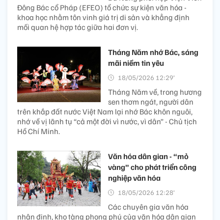
Đông Bác cổ Pháp (EFEO) tổ chức sự kiện văn hóa -
khoa học nhằm tôn vinh giá trị di sản và khẳng định
mối quan hệ hợp tác giữa hai đơn vị.
Tháng Năm nhớ Bác, sáng
mãi niềm tin yêu
18/05/2026 12:29’
Tháng Năm về, trong hương
sen thơm ngát, người dân
trên khắp đất nước Việt Nam lại nhớ Bác khôn nguôi,
nhớ về vị lãnh tụ “cả một đời vì nước, vì dân” - Chủ tịch
Hồ Chí Minh.
Văn hóa dân gian - “mỏ
vàng” cho phát triển công
nghiệp văn hóa
18/05/2026 12:28’
Các chuyên gia văn hóa
nhận định, kho tàng phong phú của văn hóa dân gian