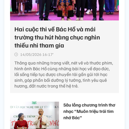
Hai cuộc thi về Bác Hồ và mái
trường thu hút hàng chục nghìn
thiếu nhi tham gia
14/05/2026 16:17’
Thông qua những trang viết, nét vẽ và thước phim,
hình ảnh Bác Hồ cùng những bài học về đạo đức,
lối sống tiếp tục được chuyển tải gần gũi tới học
sinh, góp phần bồi dưỡng lý tưởng, tình yêu quê
hương, đất nước trong thế hệ trẻ.
Sâu lắng chương trình thơ
nhạc “Muôn triệu trái tim
nhớ Bác”