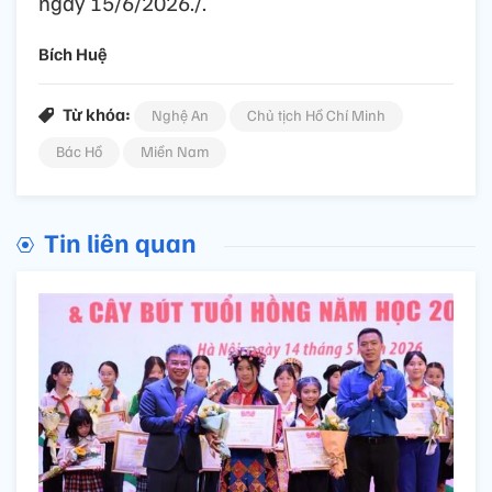
ngày 15/6/2026./.
Bích Huệ
Từ khóa:
Nghệ An
Chủ tịch Hồ Chí Minh
Bác Hồ
Miền Nam
Tin liên quan