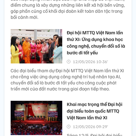
điểm chung là xây dựng những liên kết xã hội bền vững,
góp phần củng cố khối đại đoàn kết toàn dân tộc trong
bối cảnh mới.
Đại hội MTTQ Việt Nam lần
thứ XI: Ứng dụng khoa học
công nghệ, chuyển đổi số là
bước đi tất yếu
12/05/2026 10:36’
Các đại biểu tham dự Đại hội MTTQ Việt Nam lần thứ XI
cho rằng việc ứng dụng công nghệ trí tuệ nhân tạo AI,
chuyển đổi số là bước đi tất yếu cho công cuộc phát
triển mới của đất nước trong giai đoạn tiếp theo.
Khai mạc trọng thể Đại hội
đại biểu toàn quốc MTTQ
Việt Nam lần thứ XI
12/05/2026 09:29’
Sáng 12/5, Đại hội đại biểu