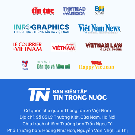
Cơ quan chủ quản: Thông tấn xã Việt Nam
Địa chỉ: Số 05 Lý Thường Kiệt, Cửa Nam, Hà Nội
Chịu trách nhiệm: Trưởng ban Trần Ngọc Tú
Phó Trưởng ban: Hoàng Như Hoa, Nguyễn Văn Nhật, Lê Thị