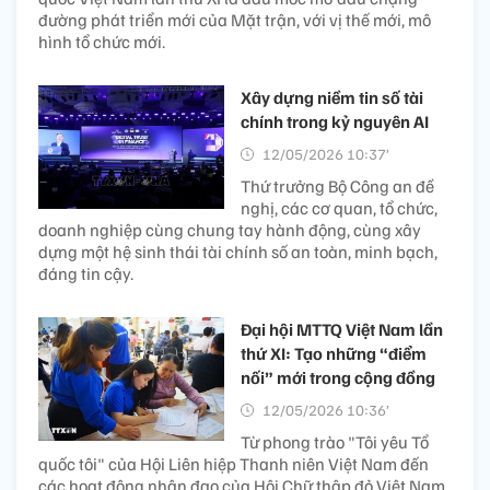
đường phát triển mới của Mặt trận, với vị thế mới, mô
hình tổ chức mới.
Xây dựng niềm tin số tài
chính trong kỷ nguyên AI
12/05/2026 10:37’
Thứ trưởng Bộ Công an đề
nghị, các cơ quan, tổ chức,
doanh nghiệp cùng chung tay hành động, cùng xây
dựng một hệ sinh thái tài chính số an toàn, minh bạch,
đáng tin cậy.
Đại hội MTTQ Việt Nam lần
thứ XI: Tạo những “điểm
nối” mới trong cộng đồng
12/05/2026 10:36’
Từ phong trào "Tôi yêu Tổ
quốc tôi" của Hội Liên hiệp Thanh niên Việt Nam đến
các hoạt động nhân đạo của Hội Chữ thập đỏ Việt Nam,