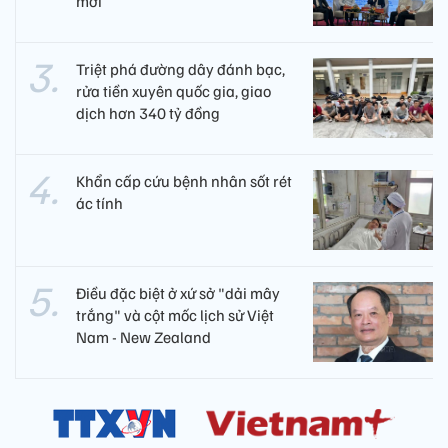
mới
Triệt phá đường dây đánh bạc,
rửa tiền xuyên quốc gia, giao
dịch hơn 340 tỷ đồng
Khẩn cấp cứu bệnh nhân sốt rét
ác tính
Điều đặc biệt ở xứ sở "dải mây
trắng" và cột mốc lịch sử Việt
Nam - New Zealand