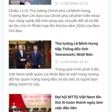
11/05/2026 21:31’
Chiều 11/5, Thủ tướng Chính phủ Lê Minh Hưng,
Trưởng Ban Chỉ đạo của Chính phủ về phát triển khoa
học công nghệ, đổi mới sáng tạo, chuyển đổi số và Đề
án 06, chủ trì Phiên họp lần thứ ba năm 2026 của Ban
Chỉ đạo.
Thủ tướng Lê Minh Hưng
tiếp Thống đốc tỉnh
Yamanashi, Nhật Bản
11/05/2026 19:47’
Trong quá trình phát triển,
Việt Nam nhất quán coi Nhật Bản là một trong những
đối tác quan trọng hàng đầu và lâu dài, là người bạn
đồng hành tin cậy.
Đại hội MTTQ Việt Nam lần
thứ XI hoàn thành ngày làm
việc đầu tiên