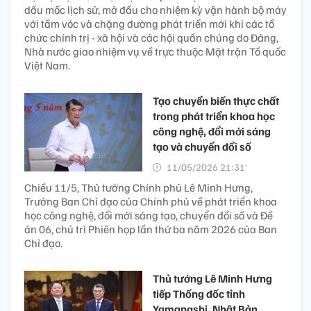
dấu mốc lịch sử, mở đầu cho nhiệm kỳ vận hành bộ máy
với tầm vóc và chặng đường phát triển mới khi các tổ
chức chính trị - xã hội và các hội quần chúng do Đảng,
Nhà nước giao nhiệm vụ về trực thuộc Mặt trận Tổ quốc
Việt Nam.
Tạo chuyển biến thực chất
trong phát triển khoa học
công nghệ, đổi mới sáng
tạo và chuyển đổi số
11/05/2026 21:31’
Chiều 11/5, Thủ tướng Chính phủ Lê Minh Hưng,
Trưởng Ban Chỉ đạo của Chính phủ về phát triển khoa
học công nghệ, đổi mới sáng tạo, chuyển đổi số và Đề
án 06, chủ trì Phiên họp lần thứ ba năm 2026 của Ban
Chỉ đạo.
Thủ tướng Lê Minh Hưng
tiếp Thống đốc tỉnh
Yamanashi, Nhật Bản