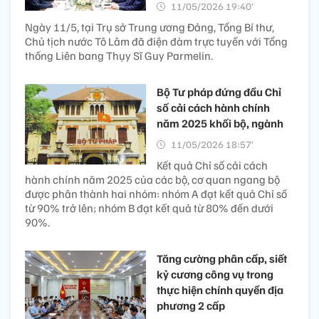
11/05/2026 19:40’
Ngày 11/5, tại Trụ sở Trung ương Đảng, Tổng Bí thư,
Chủ tịch nước Tô Lâm đã điện đàm trực tuyến với Tổng
thống Liên bang Thụy Sĩ Guy Parmelin.
Bộ Tư pháp đứng đầu Chỉ
số cải cách hành chính
năm 2025 khối bộ, ngành
11/05/2026 18:57’
Kết quả Chỉ số cải cách
hành chính năm 2025 của các bộ, cơ quan ngang bộ
được phân thành hai nhóm: nhóm A đạt kết quả Chỉ số
từ 90% trở lên; nhóm B đạt kết quả từ 80% đến dưới
90%.
Tăng cường phân cấp, siết
kỷ cương công vụ trong
thực hiện chính quyền địa
phương 2 cấp