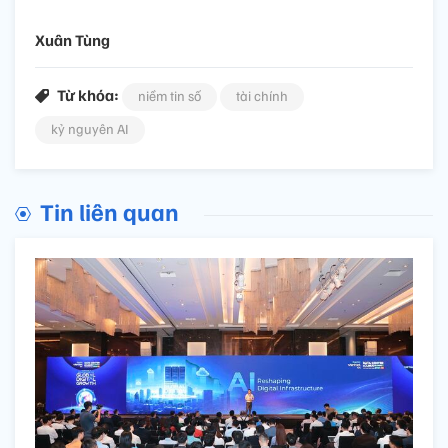
Xuân Tùng
Từ khóa:
niềm tin số
tài chính
kỷ nguyên AI
Tin liên quan