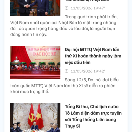
11/05/2026 19:47’
Trong quá trình phát triển,
Việt Nam nhất quán coi Nhật Bản là một trong những
đối tác quan trọng hàng đầu và lâu dài, là người bạn
đồng hành tin cậy.
Đại hội MTTQ Việt Nam lần
thứ XI hoàn thành ngày làm
việc đầu tiên
11/05/2026 19:42’
Sáng 12/5, Đại hội đại biểu
toàn quốc MTTQ Việt Nam lần thứ XI sẽ diễn ra phiên
khai mạc trọng thể.
Tổng Bí thư, Chủ tịch nước
Tô Lâm điện đàm trực tuyến
với Tổng thống Liên bang
Thụy Sĩ