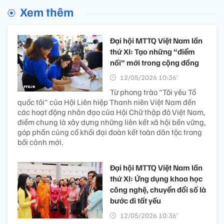
Xem thêm
Đại hội MTTQ Việt Nam lần
thứ XI: Tạo những “điểm
nối” mới trong cộng đồng
12/05/2026 10:36’
Từ phong trào "Tôi yêu Tổ
quốc tôi" của Hội Liên hiệp Thanh niên Việt Nam đến
các hoạt động nhân đạo của Hội Chữ thập đỏ Việt Nam,
điểm chung là xây dựng những liên kết xã hội bền vững,
góp phần củng cố khối đại đoàn kết toàn dân tộc trong
bối cảnh mới.
Đại hội MTTQ Việt Nam lần
thứ XI: Ứng dụng khoa học
công nghệ, chuyển đổi số là
bước đi tất yếu
12/05/2026 10:36’