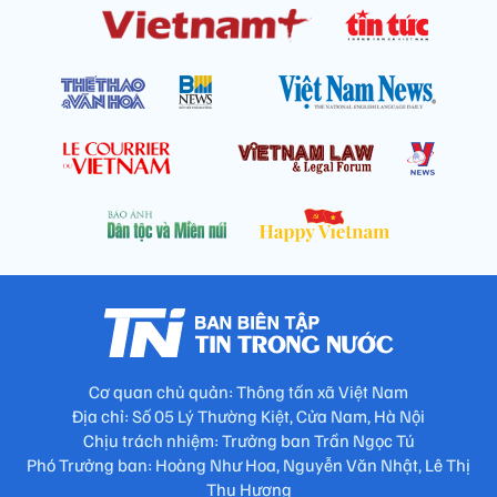
Cơ quan chủ quản: Thông tấn xã Việt Nam
Địa chỉ: Số 05 Lý Thường Kiệt, Cửa Nam, Hà Nội