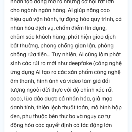
nhân tạo đang mở ra những cơ hội rất lớn
cho ngành ngân hàng. AI giúp nâng cao
hiệu quả vận hành, tự động hóa quy trình, cá
nhân hóa dịch vụ, chấm điểm tín dụng,
chăm sóc khách hàng, phát hiện giao dịch
bất thường, phòng chống gian lận, phòng
chống rửa tiền... Tuy nhiên, AI cũng làm phát
sinh các rủi ro mới như deepfake (công nghệ
ứng dụng AI tạo ra các sản phẩm công nghệ
âm thanh, hình ảnh và video làm giả đối
tượng ngoài đời thực với độ chính xác rất
cao), lừa đảo được cá nhân hóa, giả mạo
danh tính, thiên lệch thuật toán, mô hình hộp
đen, phụ thuộc bên thứ ba và nguy cơ tự
động hóa các quyết định có tác động lớn