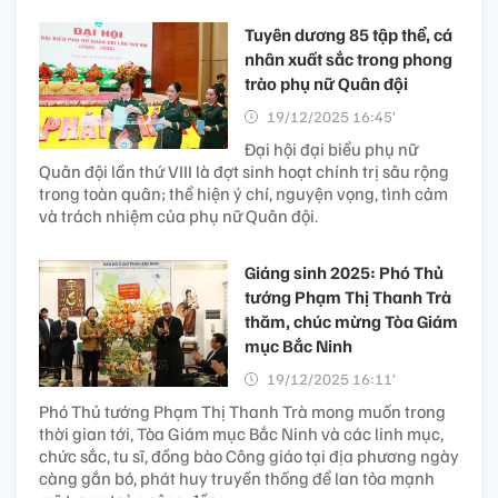
Tuyên dương 85 tập thể, cá
nhân xuất sắc trong phong
trào phụ nữ Quân đội
19/12/2025 16:45’
Đại hội đại biểu phụ nữ
Quân đội lần thứ VIII là đợt sinh hoạt chính trị sâu rộng
trong toàn quân; thể hiện ý chí, nguyện vọng, tình cảm
và trách nhiệm của phụ nữ Quân đội.
Giáng sinh 2025: Phó Thủ
tướng Phạm Thị Thanh Trà
thăm, chúc mừng Tòa Giám
mục Bắc Ninh
19/12/2025 16:11’
Phó Thủ tướng Phạm Thị Thanh Trà mong muốn trong
thời gian tới, Tòa Giám mục Bắc Ninh và các linh mục,
chức sắc, tu sĩ, đồng bào Công giáo tại địa phương ngày
càng gắn bó, phát huy truyền thống để lan tỏa mạnh