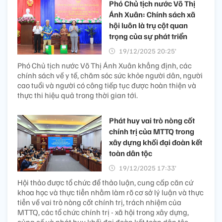
Phó Chủ tịch nước Võ Thị
Ánh Xuân: Chính sách xã
hội luôn là trụ cột quan
trọng của sự phát triển
19/12/2025 20:25’
Phó Chủ tịch nước Võ Thị Ánh Xuân khẳng định, các
chính sách về y tế, chăm sóc sức khỏe người dân, người
cao tuổi và người có công tiếp tục được hoàn thiện và
thực thi hiệu quả trong thời gian tới.
Phát huy vai trò nòng cốt
chính trị của MTTQ trong
xây dựng khối đại đoàn kết
toàn dân tộc
19/12/2025 17:33’
Hội thảo được tổ chức để thảo luận, cung cấp căn cứ
khoa học và thực tiễn nhằm làm rõ cơ sở lý luận và thực
tiễn về vai trò nòng cốt chính trị, trách nhiệm của
MTTQ, các tổ chức chính trị - xã hội trong xây dựng,