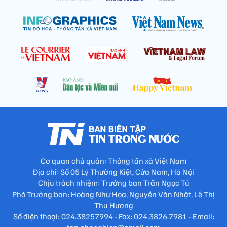
Cơ quan chủ quản: Thông tấn xã Việt Nam
Địa chỉ: Số 05 Lý Thường Kiệt, Cửa Nam, Hà Nội
Chịu trách nhiệm: Trưởng ban Trần Ngọc Tú
Phó Trưởng ban: Hoàng Như Hoa, Nguyễn Văn Nhật, Lê Thị
Thu Hương
Số điện thoại: 024.38257994 - Fax: 024.3826.7981 - Email: