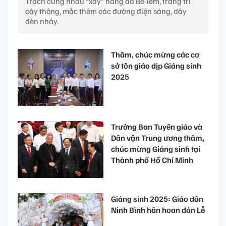
Trạch cùng nhau “xây” hang đá Bê-lem, trang trí
cây thông, mắc thêm các đường điện sáng, dây
đèn nháy.
Thăm, chúc mừng các cơ
sở tôn giáo dịp Giáng sinh
2025
Trưởng Ban Tuyên giáo và
Dân vận Trung ương thăm,
chúc mừng Giáng sinh tại
Thành phố Hồ Chí Minh
Giáng sinh 2025: Giáo dân
Ninh Bình hân hoan đón Lễ