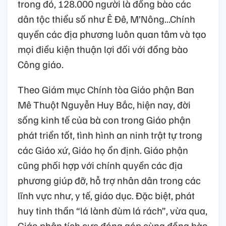
trong đó, 128.000 người là đồng bào các
dân tộc thiểu số như Ê Đê, M’Nông...Chính
quyền các địa phương luôn quan tâm và tạo
mọi điều kiện thuận lợi đối với đồng bào
Công giáo.
Theo Giám mục Chính tòa Giáo phận Ban
Mê Thuột Nguyễn Huy Bắc, hiện nay, đời
sống kinh tế của bà con trong Giáo phận
phát triển tốt, tình hình an ninh trật tự trong
các Giáo xứ, Giáo họ ổn định. Giáo phận
cũng phối hợp với chính quyền các địa
phương giúp đỡ, hỗ trợ nhân dân trong các
lĩnh vực như, y tế, giáo dục. Đặc biệt, phát
huy tinh thần “lá lành đùm lá rách”, vừa qua,
Giáo phận tích cực đóng góp cùng đồng bào