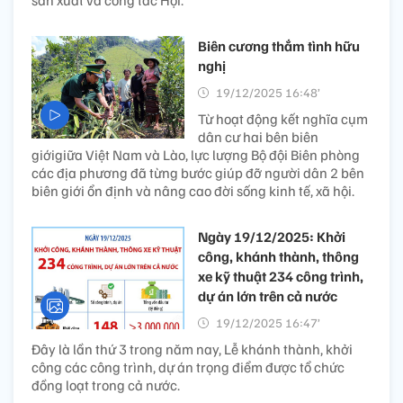
sản xuất và công tác Hội.
Biên cương thắm tình hữu
nghị
19/12/2025 16:48’
Từ hoạt động kết nghĩa cụm
dân cư hai bên biên
giớigiữa Việt Nam và Lào, lực lượng Bộ đội Biên phòng
các địa phương đã từng bước giúp đỡ người dân 2 bên
biên giới ổn định và nâng cao đời sống kinh tế, xã hội.
Ngày 19/12/2025: Khởi
công, khánh thành, thông
xe kỹ thuật 234 công trình,
dự án lớn trên cả nước
19/12/2025 16:47’
Đây là lần thứ 3 trong năm nay, Lễ khánh thành, khởi
công các công trình, dự án trọng điểm được tổ chức
đồng loạt trong cả nước.