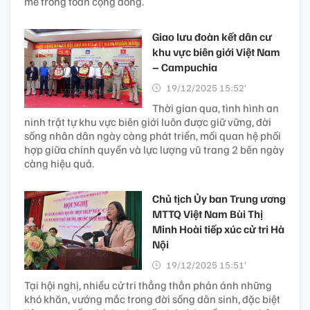
mẽ trong toàn cộng đồng.
Giao lưu đoàn kết dân cư
khu vực biên giới Việt Nam
– Campuchia
19/12/2025 15:52’
Thời gian qua, tình hình an
ninh trật tự khu vực biên giới luôn được giữ vững, đời
sống nhân dân ngày càng phát triển, mối quan hệ phối
hợp giữa chính quyền và lực lượng vũ trang 2 bên ngày
càng hiệu quả.
Chủ tịch Ủy ban Trung ương
MTTQ Việt Nam Bùi Thị
Minh Hoài tiếp xúc cử tri Hà
Nội
19/12/2025 15:51’
Tại hội nghị, nhiều cử tri thẳng thắn phản ánh những
khó khăn, vướng mắc trong đời sống dân sinh, đặc biệt