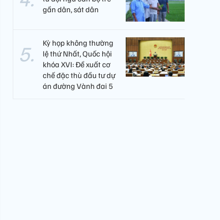
gần dân, sát dân
Kỳ họp không thường
lệ thứ Nhất, Quốc hội
khóa XVI: Đề xuất cơ
chế đặc thù đầu tư dự
án đường Vành đai 5