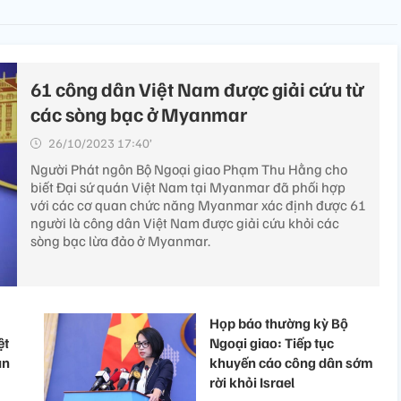
61 công dân Việt Nam được giải cứu từ
các sòng bạc ở Myanmar
26/10/2023 17:40’
Người Phát ngôn Bộ Ngoại giao Phạm Thu Hằng cho
biết Đại sứ quán Việt Nam tại Myanmar đã phối hợp
với các cơ quan chức năng Myanmar xác định được 61
người là công dân Việt Nam được giải cứu khỏi các
sòng bạc lừa đảo ở Myanmar.
Họp báo thường kỳ Bộ
ệt
Ngoại giao: Tiếp tục
àn
khuyến cáo công dân sớm
rời khỏi Israel