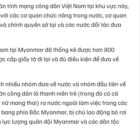
oàn tính mạng công dân Việt Nam tại khu vực này,
p với các cơ quan chức năng trong nước, cơ quan
và chính quyền sở tại và các nước đối tác đưa
 Nam tại Myanmar đã thống kê được hơn 800
c cấp giấy tờ đi lại và đủ điều kiện để đưa về
nh nhiều nhóm đưa về nước và nhóm đầu tiên về
n công dân là thanh niên trẻ (trong đó có cả
hụ nữ mang thai) ra nước ngoài làm việc trong các
c bang phía Bắc Myanmar, bị chủ lao động bỏ rơi
ữa lực lượng quân đội Myanmar và các dân tộc