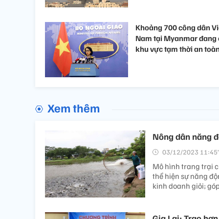
Khoảng 700 công dân Vi
Nam tại Myanmar đang 
khu vực tạm thời an toà
Xem thêm
Nông dân năng độ
03/12/2023 11:45’
Mô hình trang trại c
thể hiện sự năng độ
kinh doanh giỏi; gó
Gia Lai: Trao hơ