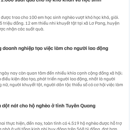
 được trao cho 100 em học sinh nghèo vượt khó học khá, giỏi.
, 5 triệu đồng. 12 em thiếu nhi khuyết tật tại xã Lơ Pang, huyện
ợc nhận các suất quà.
g doanh nghiệp tạo việc làm cho người lao động
ngày nay còn quan tâm đến nhiều khía cạnh cộng đồng xã hội;
o điều kiện đào tạo, phát triển người lao động, nhất là người
 nữ, người khuyết tật, người dân tộc thiểu số có cơ hội việc làm
 dột nát cho hộ nghèo ở tỉnh Tuyên Quang
ai thực hiện, đến nay, toàn tỉnh có 4.519 hộ nghèo được hỗ trợ
 nhà ở với tổng kinh phí huy động trên 568 tỷ đồng, đạt hơn