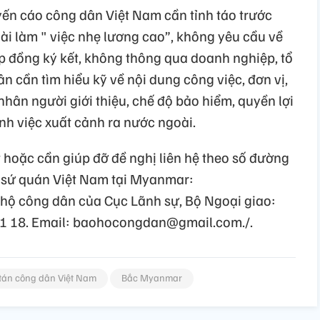
ến cáo công dân Việt Nam cần tỉnh táo trước
ài làm " việc nhẹ lương cao”, không yêu cầu về
ợp đồng ký kết, không thông qua doanh nghiệp, tổ
 cần tìm hiểu kỹ về nội dung công việc, đơn vị,
nhân người giới thiệu, chế độ bảo hiểm, quyền lợi
nh việc xuất cảnh ra nước ngoài.
hoặc cần giúp đỡ đề nghị liên hệ theo số đường
 sứ quán Việt Nam tại Myanmar:
ộ công dân của Cục Lãnh sự, Bộ Ngoại giao:
11 18. Email: baohocongdan@gmail.com./.
tán công dân Việt Nam
Bắc Myanmar