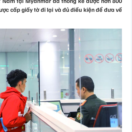
ệt Nam tại Myanmar đã thống kê được hơn 800
ợc cấp giấy tờ đi lại và đủ điều kiện để đưa về