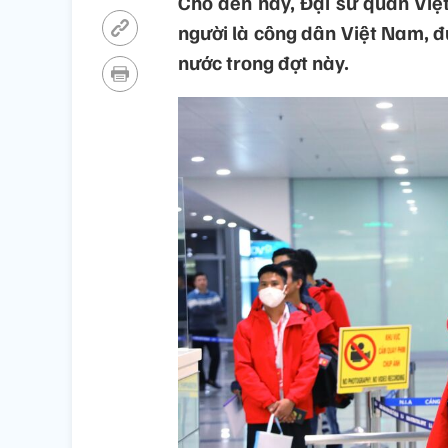
Cho đến nay, Đại sứ quán Vi
người là công dân Việt Nam, đư
nước trong đợt này.