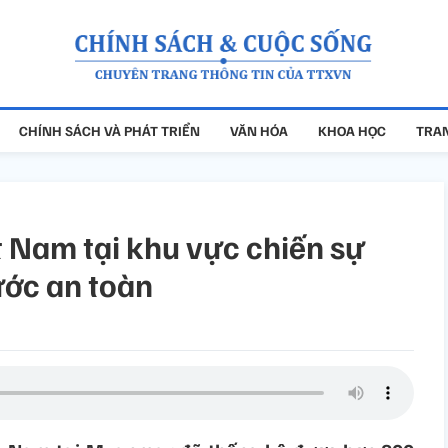
CHÍNH SÁCH VÀ PHÁT TRIỂN
VĂN HÓA
KHOA HỌC
TRAN
t Nam tại khu vực chiến sự
ớc an toàn