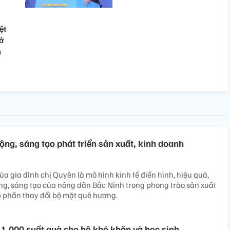
ệt
ở
n
ng, sáng tạo phát triển sản xuất, kinh doanh
ủa gia đình chị Quyên là mô hình kinh tế điển hình, hiệu quả,
ng, sáng tạo của nông dân Bắc Ninh trong phong trào sản xuất
p phần thay đổi bộ mặt quê hương.
n 1.000 suất quà cho hộ khó khăn và học sinh