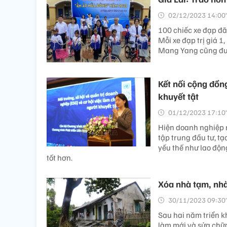
02/12/2023 14:00’
100 chiếc xe đạp đã
Mỗi xe đạp trị giá 1
Mang Yang cũng đư
Kết nối cộng đồn
khuyết tật
01/12/2023 17:10’
Hiện doanh nghiệp 
tập trung đầu tư, tạ
yếu thế như lao động
tốt hơn.
Xóa nhà tạm, nhà
30/11/2023 09:30’
Sau hai năm triển kh
làm mới và sửa chữa