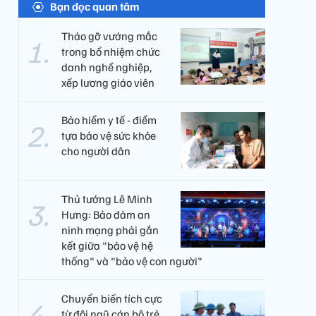
Bạn đọc quan tâm
Tháo gỡ vướng mắc
trong bổ nhiệm chức
danh nghề nghiệp,
xếp lương giáo viên
Bảo hiểm y tế - điểm
tựa bảo vệ sức khỏe
cho người dân
Thủ tướng Lê Minh
Hưng: Bảo đảm an
ninh mạng phải gắn
kết giữa "bảo vệ hệ
thống" và "bảo vệ con người"
Chuyển biến tích cực
từ đội ngũ cán bộ trẻ