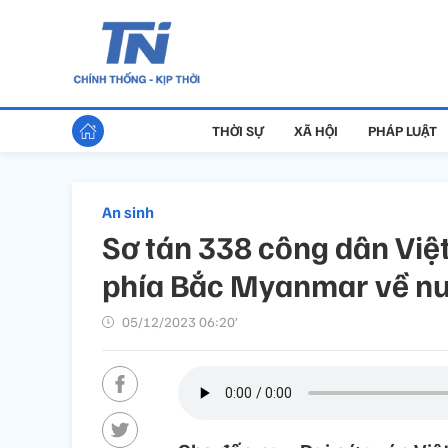
THỜI SỰ
XÃ HỘI
PHÁP LUẬT
An sinh
Sơ tán 338 công dân Việ
phía Bắc Myanmar về nư
05/12/2023 06:20’