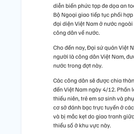
diễn biến phức tạp đe dọa an t
Bộ Ngoại giao tiếp tục phối hợ
đại diện Việt Nam ở nước ngoài 
công dân về nước.
Cho đến nay, Đại sứ quán Việt
người là công dân Việt Nam, đượ
nước trong đợt này.
Các công dân sẽ được chia thà
đến Việt Nam ngày 4/12. Phần lớ
thiếu niên, trẻ em sơ sinh và p
cơ sở đánh bạc trực tuyến ở cá
và bị mắc kẹt do giao tranh gi
thiểu số ở khu vực này.