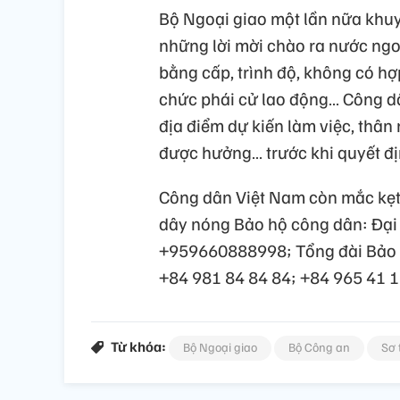
Bộ Ngoại giao một lần nữa khuy
những lời mời chào ra nước ngo
bằng cấp, trình độ, không có h
chức phái cử lao động… Công dân
địa điểm dự kiến làm việc, thân 
được hưởng… trước khi quyết đị
Công dân Việt Nam còn mắc kẹt 
dây nóng Bảo hộ công dân: Đại
+959660888998; Tổng đài Bảo h
+84 981 84 84 84; +84 965 41 
Từ khóa:
Bộ Ngoại giao
Bộ Công an
Sơ 