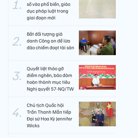
số vào phổ biến, giáo
dục pháp luật trong
giai đoạn mới
Bắt đối tượng giả
danh Công an để lừa
đảo chiếm đoạt tài sản
Quyết liệt tháo gỡ
điểm nghẽn, bảo đảm
hoàn thành mục tiêu
Nghị quyết 57-NQ/TW
Chủ tịch Quốc hội
Trần Thanh Mẫn tiếp
Đại sứ Hoa Kỳ Jennifer
Wicks