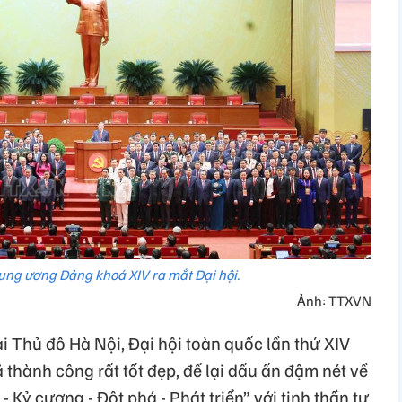
ng ương Đảng khoá XIV ra mắt Đại hội.
Ảnh: TTXVN
i Thủ đô Hà Nội, Đại hội toàn quốc lần thứ XIV
thành công rất tốt đẹp, để lại dấu ấn đậm nét về
- Kỷ cương - Đột phá - Phát triển” với tinh thần tự