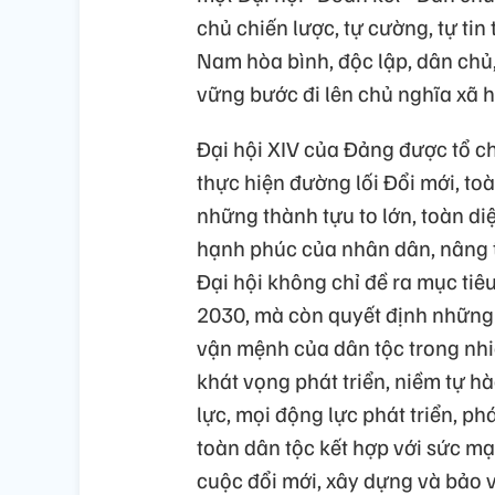
chủ chiến lược, tự cường, tự ti
Nam hòa bình, độc lập, dân chủ
vững bước đi lên chủ nghĩa xã h
Đại hội XIV của Đảng được tổ ch
thực hiện đường lối Đổi mới, to
những thành tựu to lớn, toàn di
hạnh phúc của nhân dân, nâng tầ
Đại hội không chỉ đề ra mục tiê
2030, mà còn quyết định những 
vận mệnh của dân tộc trong nhi
khát vọng phát triển, niềm tự h
lực, mọi động lực phát triển, p
toàn dân tộc kết hợp với sức m
cuộc đổi mới, xây dựng và bảo v