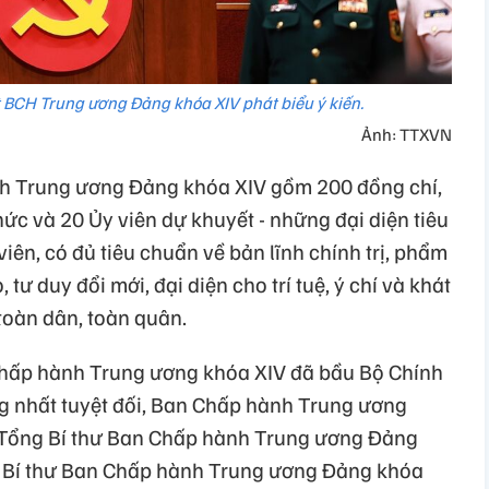
t BCH Trung ương Đảng khóa XIV phát biểu ý kiến.
Ảnh: TTXVN
nh Trung ương Đảng khóa XIV gồm 200 đồng chí,
hức và 20 Ủy viên dự khuyết - những đại diện tiêu
iên, có đủ tiêu chuẩn về bản lĩnh chính trị, phẩm
tư duy đổi mới, đại diện cho trí tuệ, ý chí và khát
toàn dân, toàn quân.
 Chấp hành Trung ương khóa XIV đã bầu Bộ Chính
ng nhất tuyệt đối, Ban Chấp hành Trung ương
 Tổng Bí thư Ban Chấp hành Trung ương Đảng
ng Bí thư Ban Chấp hành Trung ương Đảng khóa