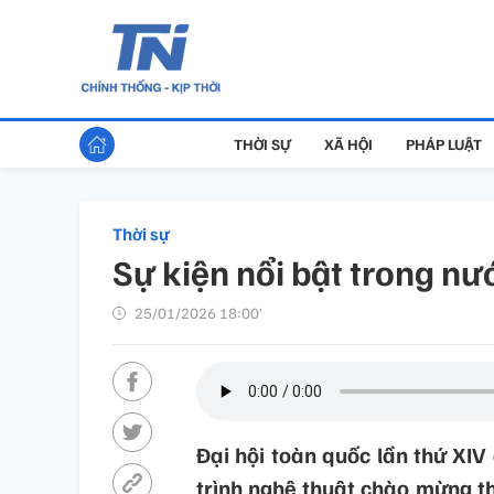
THỜI SỰ
XÃ HỘI
PHÁP LUẬT
Thời sự
Sự kiện nổi bật trong n
25/01/2026 18:00’
Đại hội toàn quốc lần thứ XIV
trình nghệ thuật chào mừng t