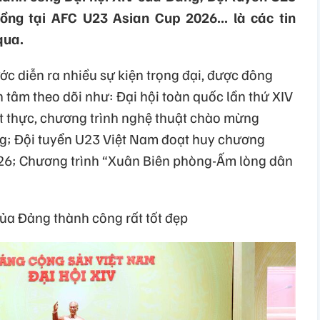
ng tại AFC U23 Asian Cup 2026... là các tin
qua.
c diễn ra nhiều sự kiện trọng đại, được đông
 tâm theo dõi như: Đại hội toàn quốc lần thứ XIV
t thực, chương trình nghệ thuật chào mừng
ng; Đội tuyển U23 Việt Nam đoạt huy chương
26; Chương trình “Xuân Biên phòng-Ấm lòng dân
của Đảng thành công rất tốt đẹp