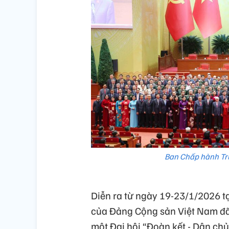
Ban Chấp hành Tru
Diễn ra từ ngày 19-23/1/2026 tạ
của Đảng Cộng sản Việt Nam đã 
một Đại hội “Đoàn kết - Dân chủ 