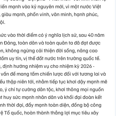
n tiến mạnh vào kỷ nguyên mới, vì một nước Việt
, giàu mạnh, phồn vinh, văn minh, hạnh phúc,
ội.
ức vào thời điểm có ý nghĩa lịch sử, sau 40 năm
àn Đảng, toàn dân và toàn quân ta đã đạt được
ện, không ngừng cải thiện đời sống, nâng cao
m uy tín, vị thế đất nước trên trường quốc tế.
u, định hướng nhiệm vụ cho nhiệm kỳ 2026 -
vấn đề mang tầm chiến lược đối với tương lai và
ều thập niên tới, nhằm tiếp tục khơi dậy mạnh mẽ
ào, ý chí tự cường dân tộc, khơi thông mọi nguồn
hát huy sức mạnh nhân dân và khối đại đoàn kết
ạnh thời đại, đẩy mạnh toàn diện, đồng bộ công
ệ Tổ quốc, hoàn thành thắng lợi mục tiêu xây