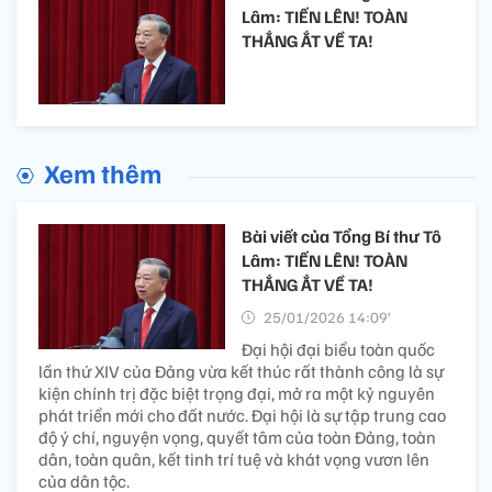
Lâm: TIẾN LÊN! TOÀN
THẮNG ẮT VỀ TA!
Xem thêm
Bài viết của Tổng Bí thư Tô
Lâm: TIẾN LÊN! TOÀN
THẮNG ẮT VỀ TA!
25/01/2026 14:09’
Đại hội đại biểu toàn quốc
lần thứ XIV của Đảng vừa kết thúc rất thành công là sự
kiện chính trị đặc biệt trọng đại, mở ra một kỷ nguyên
phát triển mới cho đất nước. Đại hội là sự tập trung cao
độ ý chí, nguyện vọng, quyết tâm của toàn Đảng, toàn
dân, toàn quân, kết tinh trí tuệ và khát vọng vươn lên
của dân tộc.