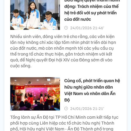
động: Trách nhiệm của thế
hệ trẻ đối với sự phát triển
của đất nước
24/01/2026 21:46’
Nhiều sinh viên, đảng viên trẻ cho rằng, các văn kiện
lần này không chỉ xác lập tầm nhìn phát triển dài hạn
của đất nước, mà còn nhấn mạnh tới các yêu cầu cụ
thể trong tổ chức thực hiện, gắn trách nhiệm với kết
quả, để Nghị quyết Đại hội XIV của Đảng sớm đi vào
cuộc sống.
Củng cố, phát triển quan hệ
hữu nghị giữa nhân dân
Việt Nam và nhân dân Ấn
Độ
24/01/2026 21:21’
Tổng lãnh sự Ấn Độ tại TP Hồ Chí Minh cam kết tiếp tục
phối hợp cùng Liên hiệp các tổ chức hữu nghị Thành
phố, Hội hữu nghị Việt Nam - Ấn Độ Thành phố trong