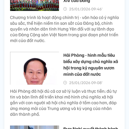
XIV của Đảng
25/01/2026 09:46’
Chương trình là hoạt động chính trị - văn hóa có ý nghĩa
sâu sắc, thể hiện niềm tin son sắt của Đảng bộ, chính
quyền và nhân dân tỉnh Hưng Yên đối với sự lãnh đạo
của Đảng Cộng sản Việt Nam trong giai đoạn phát triển
mới của đất nước.
Hải Phòng - hình mẫu tiêu
biểu xây dựng chủ nghĩa xã
hội trong kỷ nguyên vươn
mình của đất nước
25/01/2026 09:08’
Hải Phòng đã hội đủ cả cơ sở lý luận và thực tiễn; đủ tự
tin và bản lĩnh để triển khai mô hình chủ nghĩa xã hội
gắn với con người xã hội chủ nghĩa ở tầm cao hơn, đáp
ứng mong mỏi của Trung ương và kỳ vọng của nhân
dân thành phố.
Đưa Nghị quyết thành hành