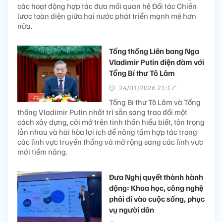
các hoạt động hợp tác đưa mối quan hệ Đối tác Chiến
lược toàn diện giữa hai nước phát triển mạnh mẽ hơn
nữa.
Tổng thống Liên bang Nga
Vladimir Putin điện đàm với
Tổng Bí thư Tô Lâm
24/01/2026 21:17’
Tổng Bí thư Tô Lâm và Tổng
thống Vladimir Putin nhất trí sẵn sàng trao đổi một
cách xây dựng, cởi mở trên tinh thần hiểu biết, tôn trọng
lẫn nhau và hài hòa lợi ích để nâng tầm hợp tác trong
các lĩnh vực truyền thống và mở rộng sang các lĩnh vực
mới tiềm năng.
Đưa Nghị quyết thành hành
động: Khoa học, công nghệ
phải đi vào cuộc sống, phục
vụ người dân ​