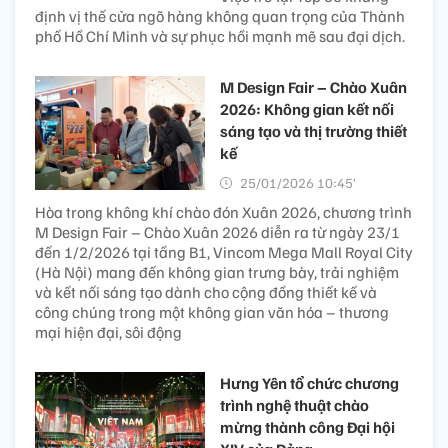
định vị thế cửa ngõ hàng không quan trọng của Thành
phố Hồ Chí Minh và sự phục hồi mạnh mẽ sau đại dịch.
M Design Fair – Chào Xuân
2026: Không gian kết nối
sáng tạo và thị trường thiết
kế
25/01/2026 10:45’
Hòa trong không khí chào đón Xuân 2026, chương trình
M Design Fair – Chào Xuân 2026 diễn ra từ ngày 23/1
đến 1/2/2026 tại tầng B1, Vincom Mega Mall Royal City
(Hà Nội) mang đến không gian trưng bày, trải nghiệm
và kết nối sáng tạo dành cho cộng đồng thiết kế và
công chúng trong một không gian văn hóa – thương
mại hiện đại, sôi động
Hưng Yên tổ chức chương
trình nghệ thuật chào
mừng thành công Đại hội