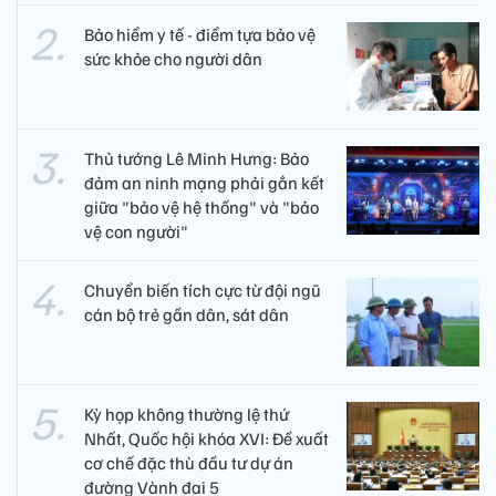
Bảo hiểm y tế - điểm tựa bảo vệ
sức khỏe cho người dân
Thủ tướng Lê Minh Hưng: Bảo
đảm an ninh mạng phải gắn kết
giữa "bảo vệ hệ thống" và "bảo
vệ con người"
Chuyển biến tích cực từ đội ngũ
cán bộ trẻ gần dân, sát dân
Kỳ họp không thường lệ thứ
Nhất, Quốc hội khóa XVI: Đề xuất
cơ chế đặc thù đầu tư dự án
đường Vành đai 5