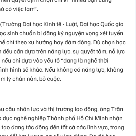
ó có việc làm”.
(Trường Đại học Kinh tế - Luật, Đại học Quốc gia
ọc sinh chuẩn bị đăng ký nguyện vọng xét tuyển
hề chỉ theo xu hướng hay đám đông. Dù chọn học
 đều cần dựa trên năng lực, sự quyết tâm, nỗ lực
 nếu chỉ dựa vào yếu tố “đang là nghề thời
tình hình sẽ khác. Nếu không có năng lực, không
âm lý chán nản, bỏ cuộc.
p
u cầu nhân lực và thị trường lao động, ông Trần
áo dục nghề nghiệp Thành phố Hồ Chí Minh nhận
n tạo đang tác động đến tất cả các lĩnh vực, trong