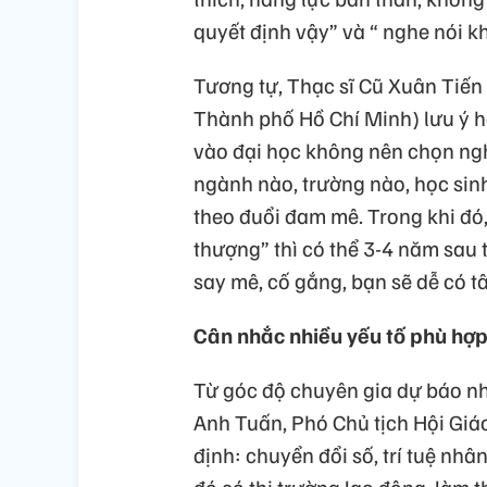
quyết định vậy” và “ nghe nói kh
Tương tự, Thạc sĩ Cũ Xuân Tiến 
Thành phố Hồ Chí Minh) lưu ý h
vào đại học không nên chọn ng
ngành nào, trường nào, học sinh
theo đuổi đam mê. Trong khi đó,
thượng” thì có thể 3-4 năm sau 
say mê, cố gắng, bạn sẽ dễ có t
Cân nhắc nhiều yếu tố phù hợ
Từ góc độ chuyên gia dự báo nh
Anh Tuấn, Phó Chủ tịch Hội Gi
định: chuyển đổi số, trí tuệ nhâ