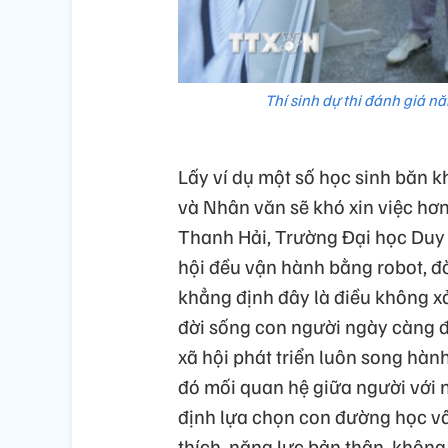
Thí sinh dự thi đánh giá n
Lấy ví dụ một số học sinh băn 
và Nhân văn sẽ khó xin việc hơn 
Thanh Hải, Trường Đại học Duy 
hội đều vận hành bằng robot, đời
khẳng định đây là điều không xả
đời sống con người ngày càng đ
xã hội phát triển luôn song hành
đó mối quan hệ giữa người với n
định lựa chọn con đường học vấn
thích, năng lực bản thân, không