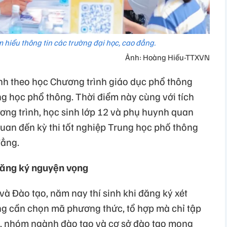
m hiểu thông tin các trường đại học, cao đẳng.
Ảnh: Hoàng Hiếu-TTXVN
inh theo học Chương trình giáo dục phổ thông
g học phổ thông. Thời điểm này cùng với tích
ơng trình, học sinh lớp 12 và phụ huynh quan
 quan đến kỳ thi tốt nghiệp Trung học phố thông
đẳng.
đăng ký nguyện vọng
à Đào tạo, năm nay thí sinh khi đăng ký xét
ng cần chọn mã phương thức, tổ hợp mà chỉ tập
h, nhóm ngành đào tạo và cơ sở đào tạo mong