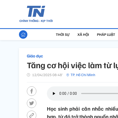
THỜI SỰ
XÃ HỘI
PHÁP LUẬT
Giáo dục
Tăng cơ hội việc làm từ
12/04/2025 08:48’
TP. Hồ Chí Minh
Học sinh phải cân nhắc nhiề
hợp, từ đó trở thành nguồn nhâ