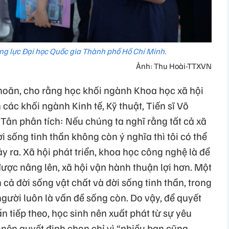
ăng lực Đại học Quốc gia Thành phố Hồ Chí Minh.
Ảnh: Thu Hoài-TTXVN
khoăn, cho rằng học khối ngành Khoa học xã hội
các khối ngành Kinh tế, Kỹ thuật, Tiến sĩ Võ
Tân phân tích: Nếu chúng ta nghĩ rằng tất cả xã
 sống tinh thần không còn ý nghĩa thì tôi có thể
y ra. Xã hội phát triển, khoa học công nghệ là để
ược nâng lên, xã hội vận hành thuận lợi hơn. Một
 cả đời sống vật chất và đời sống tinh thần, trong
gười luôn là vấn đề sống còn. Do vậy, để quyết
 tiếp theo, học sinh nên xuất phát từ sự yêu
 nên quyết định chọn chỉ vì “nhiều bạn cũng