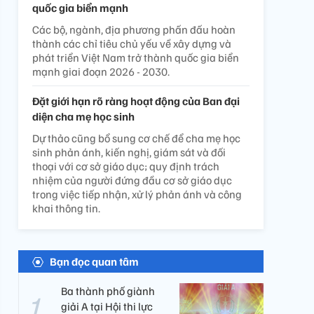
quốc gia biển mạnh
Các bộ, ngành, địa phương phấn đấu hoàn
thành các chỉ tiêu chủ yếu về xây dựng và
phát triển Việt Nam trở thành quốc gia biển
mạnh giai đoạn 2026 - 2030.
Đặt giới hạn rõ ràng hoạt động của Ban đại
diện cha mẹ học sinh
Dự thảo cũng bổ sung cơ chế để cha mẹ học
sinh phản ánh, kiến nghị, giám sát và đối
thoại với cơ sở giáo dục; quy định trách
nhiệm của người đứng đầu cơ sở giáo dục
trong việc tiếp nhận, xử lý phản ánh và công
khai thông tin.
Bạn đọc quan tâm
Ba thành phố giành
giải A tại Hội thi lực