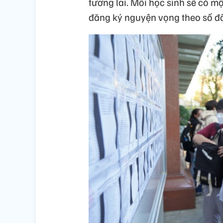
tương lai. Mỗi học sinh sẽ có m
đăng ký nguyện vọng theo số đô