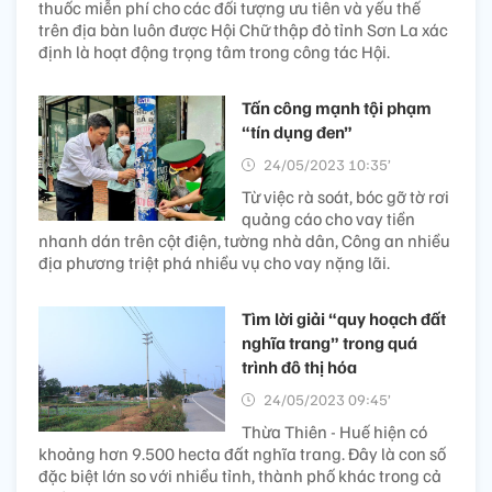
thuốc miễn phí cho các đối tượng ưu tiên và yếu thế
trên địa bàn luôn được Hội Chữ thập đỏ tỉnh Sơn La xác
định là hoạt động trọng tâm trong công tác Hội.
Tấn công mạnh tội phạm
“tín dụng đen”
24/05/2023 10:35’
Từ việc rà soát, bóc gỡ tờ rơi
quảng cáo cho vay tiền
nhanh dán trên cột điện, tường nhà dân, Công an nhiều
địa phương triệt phá nhiều vụ cho vay nặng lãi.
Tìm lời giải “quy hoạch đất
nghĩa trang” trong quá
trình đô thị hóa
24/05/2023 09:45’
Thừa Thiên - Huế hiện có
khoảng hơn 9.500 hecta đất nghĩa trang. Đây là con số
đặc biệt lớn so với nhiều tỉnh, thành phố khác trong cả