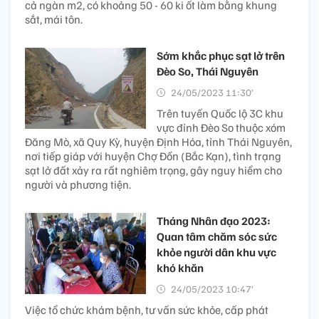
cả ngàn m2, có khoảng 50 - 60 ki ốt làm bằng khung
sắt, mái tôn.
Sớm khắc phục sạt lở trên
Đèo So, Thái Nguyên
24/05/2023 11:30’
Trên tuyến Quốc lộ 3C khu
vực đỉnh Đèo So thuộc xóm
Đăng Mò, xã Quy Kỳ, huyện Định Hóa, tỉnh Thái Nguyên,
nơi tiếp giáp với huyện Chợ Đồn (Bắc Kạn), tình trạng
sạt lở đất xảy ra rất nghiêm trọng, gây nguy hiểm cho
người và phương tiện.
Tháng Nhân đạo 2023:
Quan tâm chăm sóc sức
khỏe người dân khu vực
khó khăn
24/05/2023 10:47’
Việc tổ chức khám bệnh, tư vấn sức khỏe, cấp phát