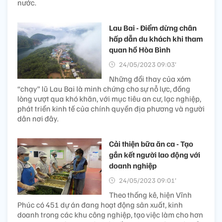
nước.
Lau Bai - Điểm dừng chân
hấp dẫn du khách khi tham
quan hồ Hòa Bình
24/05/2023 09:03’
Những đổi thay của xóm
“chạy” lũ Lau Bai là minh chứng cho sự nỗ lực, đồng
lòng vượt qua khó khăn, với mục tiêu an cư, lạc nghiệp,
phát triển kinh tế của chính quyền địa phương và người
dân nơi đây.
Cải thiện bữa ăn ca - Tạo
gắn kết người lao động với
doanh nghiệp
24/05/2023 09:01’
Theo thống kê, hiện Vĩnh
Phúc có 451 dự án đang hoạt động sản xuất, kinh
doanh trong các khu công nghiệp, tạo việc làm cho hơn