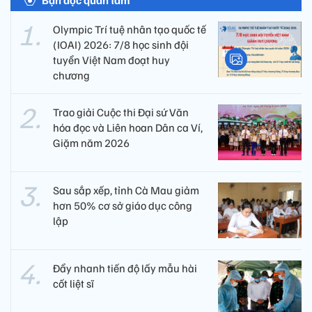
Bạn đọc quan tâm
Olympic Trí tuệ nhân tạo quốc tế
(IOAI) 2026: 7/8 học sinh đội
tuyển Việt Nam đoạt huy
chương
Trao giải Cuộc thi Đại sứ Văn
hóa đọc và Liên hoan Dân ca Ví,
Giặm năm 2026
Sau sắp xếp, tỉnh Cà Mau giảm
hơn 50% cơ sở giáo dục công
lập
Đẩy nhanh tiến độ lấy mẫu hài
cốt liệt sĩ