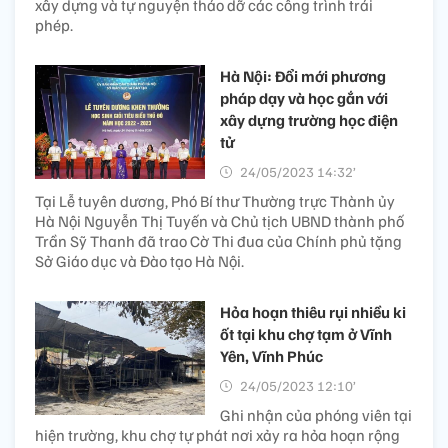
xây dựng và tự nguyện tháo dỡ các công trình trái
phép.
Hà Nội: Đổi mới phương
pháp dạy và học gắn với
xây dựng trường học điện
tử
24/05/2023 14:32’
Tại Lễ tuyên dương, Phó Bí thư Thường trực Thành ủy
Hà Nội Nguyễn Thị Tuyến và Chủ tịch UBND thành phố
Trần Sỹ Thanh đã trao Cờ Thi đua của Chính phủ tặng
Sở Giáo dục và Đào tạo Hà Nội.
Hỏa hoạn thiêu rụi nhiều ki
ốt tại khu chợ tạm ở Vĩnh
Yên, Vĩnh Phúc
24/05/2023 12:10’
Ghi nhận của phóng viên tại
hiện trường, khu chợ tự phát nơi xảy ra hỏa hoạn rộng