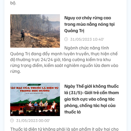
bộ.
Nguy cơ cháy rừng cao
trong mùa nắng nóng tại
Quảng Trị
31/05/2023 10:40’
Ngành chức năng tỉnh
Quảng Trị đang đẩy mạnh tuyên truyền, thực hiện chế
độ thường trực 24/24 giờ, tăng cường kiểm tra khu
rừng trọng điểm, kiểm soát nghiêm nguồn lửa đem vào
rừng.
Ngày Thế giới không thuốc
lá (31/5): Giới trẻ cần tham
gia tích cực vào công tác
phòng, chống tác hại của
thuốc lá
31/05/2023 00:00’
Thuốc lá điện tử không phải là sản phẩm ít gây hại cho