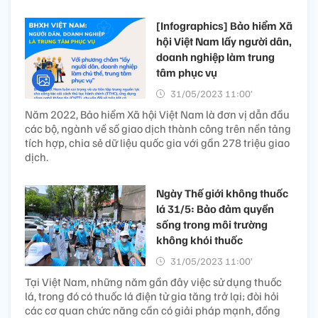
[Infographics] Bảo hiểm Xã
hội Việt Nam lấy người dân,
doanh nghiệp làm trung
tâm phục vụ
31/05/2023 11:00’
Năm 2022, Bảo hiểm Xã hội Việt Nam là đơn vị dẫn đầu
các bộ, ngành về số giao dịch thành công trên nền tảng
tích hợp, chia sẻ dữ liệu quốc gia với gần 278 triệu giao
dịch.
Ngày Thế giới không thuốc
lá 31/5: Bảo đảm quyền
sống trong môi trường
không khói thuốc
31/05/2023 11:00’
Tại Việt Nam, những năm gần đây việc sử dụng thuốc
lá, trong đó có thuốc lá điện tử gia tăng trở lại; đòi hỏi
các cơ quan chức năng cần có giải pháp mạnh, đồng