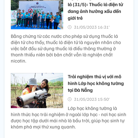
lá (31/5): Thuốc lá điện tử
đang ảnh hưởng xấu đến
giới trẻ
31/05/2023 16:31’
Bằng chứng từ các nước cho phép sử dụng thuốc lá
điện tử cho thấy, thuốc lá điện tử là nguyên nhân cho
việc bắt đầu sử dụng thuốc lá điếu thông thường ở
thanh thiếu niên bởi bản chất vẫn là nghiện chất
nicotin.
Trải nghiệm thú vị với mô
hình Lớp học không tường
tại Đà Nẵng
31/05/2023 15:50’
Lớp học không tường là
hình thức học trải nghiệm ở ngoài lớp học - nơi học sinh
được học tập dưới mái nhà là bầu trời, giúp học sinh tự
khám phá mọi thứ xung quanh.