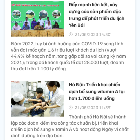
Đẩy mạnh liên kết, xây
dựng các sản phẩm đặc
trưng để phát triển du lịch
Yên Bái
31/05/2023 14:30’
Năm 2022, tuy bị ảnh hưởng của COVID-19 song tỉnh
vẫn đạt mốc gần 1,6 triệu lượt khách du lịch (vượt
44,4% kế hoạch năm, tăng gấp đôi so với cùng kỳ năm
2021); trong đó khách quốc tế đạt 28.000 lượt, doanh
thu đạt trên 1.100 tỷ đồng.
Hà Nội: Triển khai chiến
dịch bổ sung vitamin A tại
hơn 1.700 điểm uống
31/05/2023 11:39’
Thành phố Hà Nội sẽ thành
lập các đoàn kiểm tra công tác chuẩn bị, triển khai
chiến dịch bổ sung vitamin A và hoạt động Ngày vi chất
dinh dưỡng trên địa bàn.