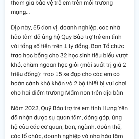
tham gia bảo vệ trẻ em trên môi trường
mạng...
Dịp này, 55 đơn vị, doanh nghiệp, các nhà
hảo tâm đã ủng hộ Quỹ Bảo trợ trẻ em tỉnh
với tổng số tiền trên 1 tỷ đồng. Ban Tổ chức
trao học bổng cho 32 học sinh tiêu biểu vượt
khó, chăm ngoan học giỏi (mỗi suất trị giá 2
triệu đồng); trao 15 xe đạp cho các em có
hoàn cảnh khó khăn và 2 bộ thiết bị vui chơi
cho hai điểm trường Mầm non trên địa bàn
Năm 2022, Quỹ Bảo trợ trẻ em tỉnh Hưng Yên
đã nhận được sự quan tâm, đóng góp, ủng
hộ của các cơ quan, ban, ngành, đoàn thể,
các tổ chức, doanh nghiệp và nhà hảo tâm