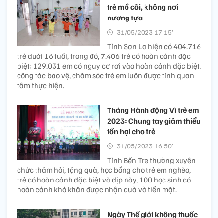
trẻ mồ côi, không nơi
nương tựa
31/05/2023 17:15’
Tỉnh Sơn La hiện có 404.716
trẻ dưới 16 tuổi, trong đó, 7.406 trẻ có hoàn cảnh đặc
biệt; 129.031 em có nguy cơ rơi vào hoàn cảnh đặc biệt,
công tác bảo vệ, chăm sóc trẻ em luôn được tỉnh quan
tâm thực hiện.
Tháng Hành động Vì trẻ em
2023: Chung tay giảm thiểu
tổn hại cho trẻ
31/05/2023 16:50’
Tỉnh Bến Tre thường xuyên
chức thăm hỏi, tặng quà, học bổng cho trẻ em nghèo,
trẻ có hoàn cảnh đặc biệt và dịp này, 100 học sinh có
hoàn cảnh khó khăn được nhận quà và tiền mặt.
Ngày Thế giới không thuốc