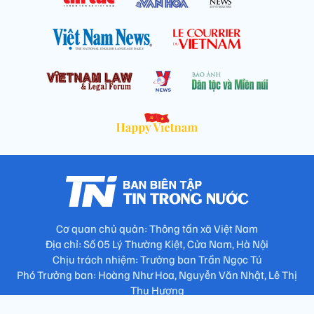
Cơ quan chủ quản: Thông tấn xã Việt Nam
Địa chỉ: Số 05 Lý Thường Kiệt, Cửa Nam, Hà Nội
Chịu trách nhiệm: Trưởng ban Trần Ngọc Tú
Phó Trưởng ban: Hoàng Như Hoa, Nguyễn Văn Nhật, Lê Thị
Thu Hương
Số điện thoại: 024.38257994 - Fax: 024.3826.7981 - Email: