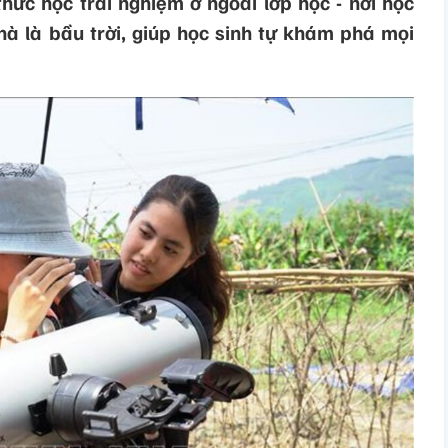
hức học trải nghiệm ở ngoài lớp học - nơi học
hà là bầu trời, giúp học sinh tự khám phá mọi