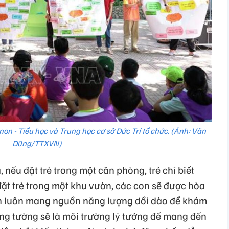
n - Tiểu học và Trung học cơ sở Đức Trí tổ chức. (Ảnh: Văn
Dũng/TTXVN)
 nếu đặt trẻ trong một căn phòng, trẻ chỉ biết
 đặt trẻ trong một khu vườn, các con sẽ được hòa
ốn luôn mang nguồn năng lượng dồi dào để khám
ông tường sẽ là môi trường lý tưởng để mang đến