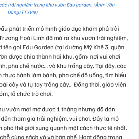
 các trải nghiệm trong khu vườn Edu garden. (Ảnh: Văn
Dũng/TTXVN)
cầu phát triển mô hình giáo dục khám phá trải
Trương Hoài Linh đã mở ra khu vườn trải nghiệm,
ới tên gọi Edu Garden (tại đường Mỹ Khê 3, quận
ờn được chia thành hai khu, gồm: nơi vui chơi
h, pha chế nước… và khu trồng cây. Tại đây, các
 thực hành làm bánh, pha chế đồ uống, tìm hiểu
loài cây và tự tay trồng cây… Đồng thời, giáo viên
óm, tổ chức trò chơi.
khu vườn mới mở được 1 tháng nhưng đã đón
đến tham gia trải nghiệm, vui chơi. Đây là mô
m phá thế giới xung quanh một cách thực tế nhất.
 chỗ cùng sách vở và bàn ghế. Hoạt động trong