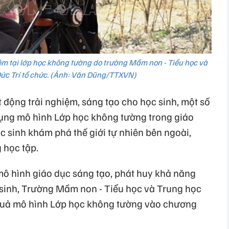
ệm tại lớp học không tường do trường Mầm non - Tiểu học và
ức Trí tổ chức. (Ảnh: Văn Dũng/TTXVN)
ộng trải nghiệm, sáng tạo cho học sinh, một số
dụng mô hình Lớp học không tường trong giáo
c sinh khám phá thế giới tự nhiên bên ngoài,
 học tập.
mô hình giáo dục sáng tạo, phát huy khả năng
 sinh, Trường Mầm non - Tiểu học và Trung học
 quả mô hình Lớp học không tường vào chương