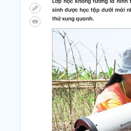
Lớp học không tường là hình t
sinh được học tập dưới mái n
thứ xung quanh.