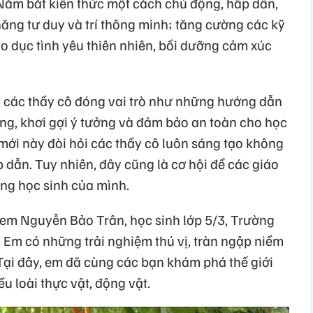
 Nắm bắt kiến thức một cách chủ động, hấp dẫn,
năng tư duy và trí thông minh; tăng cường các kỹ
o dục tình yêu thiên nhiên, bồi dưỡng cảm xúc
 các thầy cô đóng vai trò như những hướng dẫn
ướng, khơi gợi ý tưởng và đảm bảo an toàn cho học
 mới này đòi hỏi các thầy cô luôn sáng tạo không
 dẫn. Tuy nhiên, đây cũng là cơ hội để các giáo
ùng học sinh của mình.
em Nguyễn Bảo Trân, học sinh lớp 5/3, Trường
 Em có những trải nghiệm thú vị, tràn ngập niềm
Tại đây, em đã cùng các bạn khám phá thế giới
u loài thực vật, động vật.