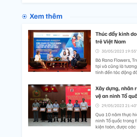
Xem thêm
Thúc đẩy kinh do
trẻ Việt Nam
30/05/2023 19:55’
Bà Rana Flowers, Tr
tại và cũng là tươn
tính đến tác động đố
Xây dựng, nhân r
vệ an ninh Tổ qu
29/05/2023 21:40’
Qua 10 năm thực hiệ
ninh Tổ quốc trong 
kiện toàn, được các