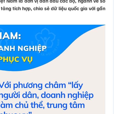
ệt Nam là đơn vị dẫn đầu các bộ, ngành về số
tảng tích hợp, chia sẻ dữ liệu quốc gia với gần