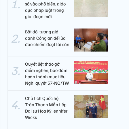
số vào phổ biến, giáo
dục pháp luật trong
giai đoạn mới
Bắt đối tượng giả
danh Công an để lừa
đảo chiếm đoạt tài sản
Quyết liệt tháo gỡ
điểm nghẽn, bảo đảm
hoàn thành mục tiêu
Nghị quyết 57-NQ/TW
Chủ tịch Quốc hội
Trần Thanh Mẫn tiếp
Đại sứ Hoa Kỳ Jennifer
Wicks