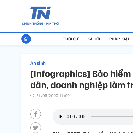
THỜI SỰ
XÃ HỘI
PHÁP LUẬT
An sinh
[Infographics] Bảo hiểm 
dân, doanh nghiệp làm t
31/05/2023 11:00’