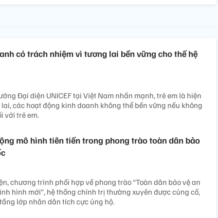
anh có trách nhiệm vì tương lai bền vững cho thế hệ
ưởng Đại diện UNICEF tại Việt Nam nhấn mạnh, trẻ em là hiện
g lai, các hoạt động kinh doanh không thể bền vững nếu không
i với trẻ em.
ộng mô hình tiên tiến trong phong trào toàn dân bảo
ốc
n, chương trình phối hợp về phong trào “Toàn dân bảo vệ an
tình hình mới”, hệ thống chính trị thường xuyên được củng cố,
 tầng lớp nhân dân tích cực ủng hộ.