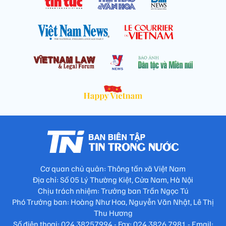
Cơ quan chủ quản: Thông tấn xã Việt Nam
Địa chỉ: Số 05 Lý Thường Kiệt, Cửa Nam, Hà Nội
Chịu trách nhiệm: Trưởng ban Trần Ngọc Tú
Phó Trưởng ban: Hoàng Như Hoa, Nguyễn Văn Nhật, Lê Thị
Thu Hương
Số điện thoại: 024.38257994 - Fax: 024.3826.7981 - Email: