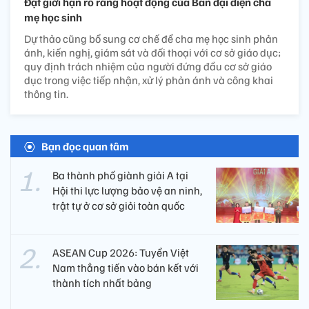
Đặt giới hạn rõ ràng hoạt động của Ban đại diện cha
mẹ học sinh
Dự thảo cũng bổ sung cơ chế để cha mẹ học sinh phản
ánh, kiến nghị, giám sát và đối thoại với cơ sở giáo dục;
quy định trách nhiệm của người đứng đầu cơ sở giáo
dục trong việc tiếp nhận, xử lý phản ánh và công khai
thông tin.
Bạn đọc quan tâm
Ba thành phố giành giải A tại
Hội thi lực lượng bảo vệ an ninh,
trật tự ở cơ sở giỏi toàn quốc
ASEAN Cup 2026: Tuyển Việt
Nam thẳng tiến vào bán kết với
thành tích nhất bảng