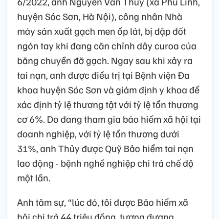
6/2022, anh Nguyễn Văn Thủy (xã Phù Linh,
huyện Sóc Sơn, Hà Nội), công nhân Nhà
máy sản xuất gạch men ốp lát, bị dập đốt
ngón tay khi đang căn chỉnh dây curoa của
băng chuyền đỡ gạch. Ngay sau khi xảy ra
tai nạn, anh được điều trị tại Bệnh viện Đa
khoa huyện Sóc Sơn và giám định y khoa để
xác định tỷ lệ thương tật với tỷ lệ tổn thương
cơ 6%. Do đang tham gia bảo hiểm xã hội tại
doanh nghiệp, với tỷ lệ tổn thương dưới
31%, anh Thủy được Quỹ Bảo hiểm tai nạn
lao động - bệnh nghề nghiệp chi trả chế độ
một lần.
Anh tâm sự, “lúc đó, tôi được Bảo hiểm xã
hội chi trả 44 triệu đồng, tương đương