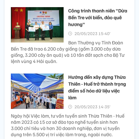
Công trình thanh niên "Dừa
Bến Tre với biển, đảo quê
hương"
20/05/2023 15:40’
Ban Thường vụ Tỉnh Đoàn
Bến Tre đã trao 6.200 cây giống (gồm 3.000 cây dừa
giống, 3.200 cây ăn quả) và 10 tấn đất sạch cho Bộ Tư
lệnh vùng 4 Hải quân.
Hướng đến xây dựng Thừa
Thiên - Huế trở thành trọng
điểm số hóa dữ liệu việc
làm
20/05/2023 14:35’
Ngày hội Việc làm, tư vấn tuyển sinh Thừa Thiên - Huế
năm 2023 có 15 cơ sở đào tạo nghề tuyển sinh hơn
3.000 chỉ tiêu và hơn 30 doanh nghiệp, đơn vị tuyển
dụng trên 5.500 vị trí việc làm trong, ngoài nước.