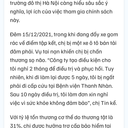
trường đô thị Hà Nội càng hiểu sâu sắc ý
nghĩa, lợi ích của việc tham gia chính sách
này.
Đêm 15/12/2021, trong khi đang đẩy xe gom
rác về điểm tập kết, chị bị một xe ô tô bán tải
đâm phải. Vụ tai nạn khiến chị bị chấn
thương sọ não. “Công ty tạo điều kiện cho
tôi nghỉ 2 tháng để điều trị và phục hồi. Tuy
nhiên, khi đi làm lại được 5 ngày, tôi bị ngất
phải đi cấp cứu tại Bệnh viện Thanh Nhàn.
Sau 10 ngày điều trị, tôi làm đơn xin nghỉ
việc vì sức khỏe không đảm bảo”, chị Tin kể.
Với tỷ lệ tổn thương cơ thể do thương tật là
31%, chị được hưởng trợ cấp bảo hiểm tai