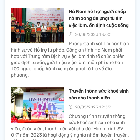
Hà Nam hỗ trợ người chấp
hành xong án phạt tù tìm
việc làm, ổn định cuộc sống
20/05/2023 13:00’
Phòng Cảnh sát Thi hành án
hình sự và Hỗ trợ tư pháp, Công an tỉnh Hà Nam phối
hợp với Trung tâm Dịch vụ việc làm tỉnh tổ chức phiên
giao dịch tư vấn, giới thiệu việc làm miễn phí cho hơn
100 người chấp hành xong án phạt tù trở về địa
phương.
Truyền thông sức khoẻ sinh
sản cho thanh niên
20/05/2023 12:35’
Chương trình truyền thông
sức khoẻ sinh sản cho sinh
viên, đoàn viên, thanh niên với chủ đề “Hành trình SV -
OK” năm 2023 là hoạt động ý nghĩa nhằm tuyên truyền,