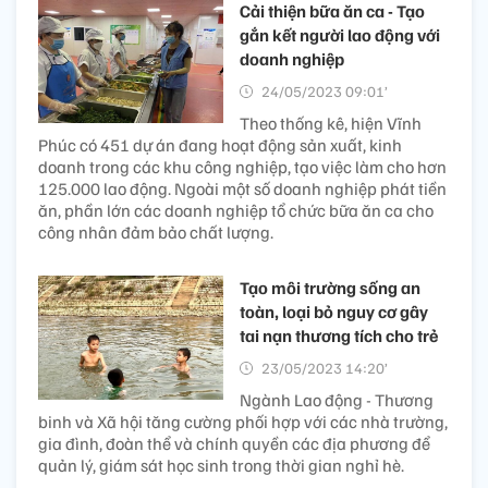
Cải thiện bữa ăn ca - Tạo
gắn kết người lao động với
doanh nghiệp
24/05/2023 09:01’
Theo thống kê, hiện Vĩnh
Phúc có 451 dự án đang hoạt động sản xuất, kinh
doanh trong các khu công nghiệp, tạo việc làm cho hơn
125.000 lao động. Ngoài một số doanh nghiệp phát tiền
ăn, phần lớn các doanh nghiệp tổ chức bữa ăn ca cho
công nhân đảm bảo chất lượng.
Tạo môi trường sống an
toàn, loại bỏ nguy cơ gây
tai nạn thương tích cho trẻ
23/05/2023 14:20’
Ngành Lao động - Thương
binh và Xã hội tăng cường phối hợp với các nhà trường,
gia đình, đoàn thể và chính quyền các địa phương để
quản lý, giám sát học sinh trong thời gian nghỉ hè.