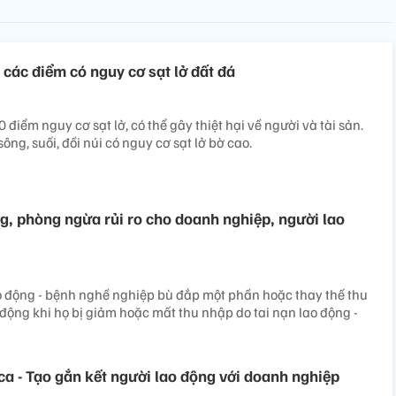
 các điểm có nguy cơ sạt lở đất đá
 điểm nguy cơ sạt lở, có thể gây thiệt hại về người và tài sản.
ông, suối, đồi núi có nguy cơ sạt lở bờ cao.
g, phòng ngừa rủi ro cho doanh nghiệp, người lao
o động - bệnh nghề nghiệp bù đắp một phần hoặc thay thế thu
động khi họ bị giảm hoặc mất thu nhập do tai nạn lao động -
ca - Tạo gắn kết người lao động với doanh nghiệp