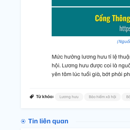
(Nguồn
Mức hưởng lương hưu tỉ lệ thuậ
hội. Lương hưu được coi là ngu
yên tâm lúc tuổi già, bớt phải p
Từ khóa:
Lương hưu
Bảo hiểm xã hội
Bả
Tin liên quan