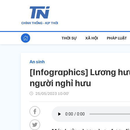
THỜI SỰ
XÃ HỘI
PHÁP LUẬT
An sinh
[Infographics] Lương h
người nghỉ hưu
25/05/2023 10:00’