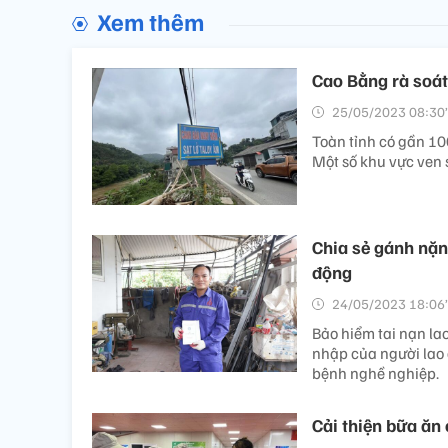
Xem thêm
Cao Bằng rà soát
25/05/2023 08:30’
Toàn tỉnh có gần 100
Một số khu vực ven s
Chia sẻ gánh nặn
động
24/05/2023 18:06’
Bảo hiểm tai nạn la
nhập của người lao 
bệnh nghề nghiệp.
Cải thiện bữa ăn 