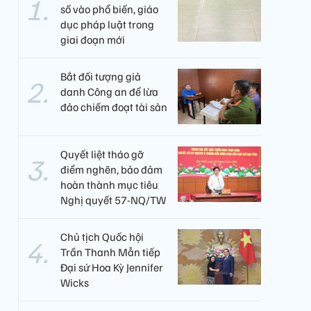
số vào phổ biến, giáo
dục pháp luật trong
giai đoạn mới
Bắt đối tượng giả
danh Công an để lừa
đảo chiếm đoạt tài sản
Quyết liệt tháo gỡ
điểm nghẽn, bảo đảm
hoàn thành mục tiêu
Nghị quyết 57-NQ/TW
Chủ tịch Quốc hội
Trần Thanh Mẫn tiếp
Đại sứ Hoa Kỳ Jennifer
Wicks