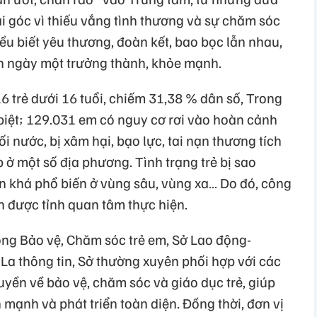
ai góc vì thiếu vắng tình thương và sự chăm sóc
ều biết yêu thương, đoàn kết, bao bọc lẫn nhau,
on ngày một trưởng thành, khỏe mạnh.
6 trẻ dưới 16 tuổi, chiếm 31,38 % dân số, Trong
 biệt; 129.031 em có nguy cơ rơi vào hoàn cảnh
ối nước, bị xâm hại, bạo lực, tai nạn thương tích
 ở một số địa phương. Tình trạng trẻ bị sao
n khá phổ biến ở vùng sâu, vùng xa… Do đó, công
n được tỉnh quan tâm thực hiện.
ng Bảo vệ, Chăm sóc trẻ em, Sở Lao động-
La thông tin, Sở thường xuyên phối hợp với các
yền về bảo vệ, chăm sóc và giáo dục trẻ, giúp
mạnh và phát triển toàn diện. Đồng thời, đơn vị