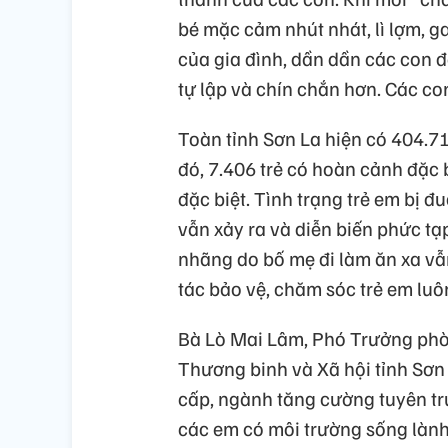
bé mặc cảm nhút nhát, lì lợm, g
của gia đình, dần dần các con đ
tự lập và chín chắn hơn. Các c
Toàn tỉnh Sơn La hiện có 404.71
đó, 7.406 trẻ có hoàn cảnh đặc
đặc biệt. Tình trạng trẻ em bị đu
vẫn xảy ra và diễn biến phức tạp
nhãng do bố mẹ đi làm ăn xa vẫ
tác bảo vệ, chăm sóc trẻ em luô
Bà Lò Mai Lâm, Phó Trưởng phò
Thương binh và Xã hội tỉnh Sơn 
cấp, ngành tăng cường tuyên tru
các em có môi trường sống lành 