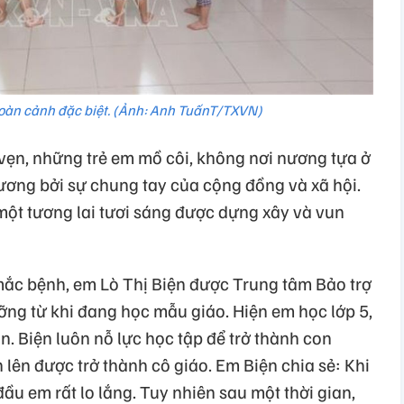
oàn cảnh đặc biệt. (Ảnh: Anh TuấnT/TXVN)
ẹn, những trẻ em mồ côi, không nơi nương tựa ở
ương bởi sự chung tay của cộng đồng và xã hội.
ột tương lai tươi sáng được dựng xây và vun
c bệnh, em Lò Thị Biện được Trung tâm Bảo trợ
ỡng từ khi đang học mẫu giáo. Hiện em học lớp 5,
. Biện luôn nỗ lực học tập để trở thành con
 lên được trở thành cô giáo. Em Biện chia sẻ: Khi
ầu em rất lo lắng. Tuy nhiên sau một thời gian,