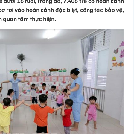
ẻ dưới 16 tuổi, trong đó, 7.406 trẻ có hoàn cảnh
ơ rơi vào hoàn cảnh đặc biệt, công tác bảo vệ,
h quan tâm thực hiện.