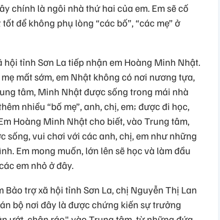
ây chính là ngôi nhà thứ hai của em. Em sẽ cố
 tốt để không phụ lòng “các bố”, “các mẹ” ở
 hội tỉnh Sơn La tiếp nhận em Hoàng Minh Nhật.
, mẹ mất sớm, em Nhật không có nơi nương tựa,
 Trung tâm, Minh Nhật được sống trong mái nhà
hêm nhiều “bố mẹ”, anh, chị, em; được đi học,
 Em Hoàng Minh Nhật cho biết, vào Trung tâm,
c sống, vui chơi với các anh, chị, em như những
đình. Em mong muốn, lớn lên sẽ học và làm đầu
 các em nhỏ ở đây.
 Bảo trợ xã hội tỉnh Sơn La, chị Nguyễn Thị Lan
cán bộ nơi đây là được chứng kiến sự trưởng
ân ướt, chân ráo" vào Trung tâm, từ những đứa