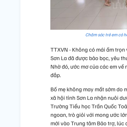
Chăm sóc trẻ em có h
TTXVN - Không có mái ấm trọn v
Sơn La đã được bảo bọc, yêu th
Nhờ đó, ước mơ của các em về m
đắp.
Bố mẹ không may mất sớm do mắ
xã hội tỉnh Sơn La nhận nuôi dư
Trường Tiểu học Trần Quốc Toản
ngoan, trò giỏi với mong ước lớn
mới vào Trung tâm Bảo trợ, lúc đ