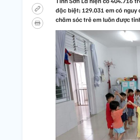
Tỉnh Sơn La hiện có 404.716 tr
đặc biệt; 129.031 em có nguy c
chăm sóc trẻ em luôn được tỉn