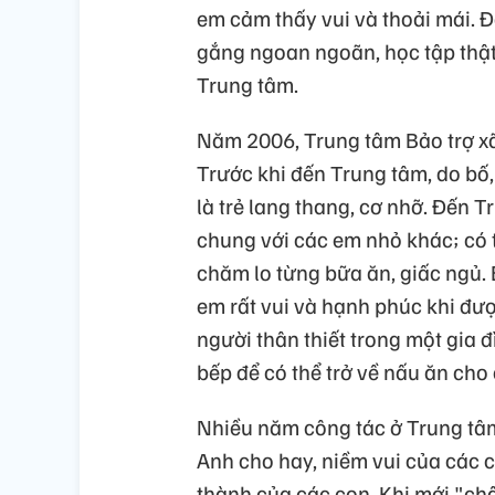
em cảm thấy vui và thoải mái. Đ
gắng ngoan ngoãn, học tập thật
Trung tâm.
Năm 2006, Trung tâm Bảo trợ xã
Trước khi đến Trung tâm, do bố
là trẻ lang thang, cơ nhỡ. Đến
chung với các em nhỏ khác; có t
chăm lo từng bữa ăn, giấc ngủ.
em rất vui và hạnh phúc khi đượ
người thân thiết trong một gia 
bếp để có thể trở về nấu ăn cho
Nhiều năm công tác ở Trung tâm
Anh cho hay, niềm vui của các 
thành của các con. Khi mới "ch