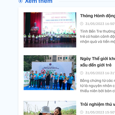
Xem thêm
Tháng Hành động 
31/05/2023 16:50’
Tỉnh Bến Tre thường
trẻ có hoàn cảnh đặ
nhận quà và tiền mặ
Ngày Thế giới kh
xấu đến giới trẻ
31/05/2023 16:31’
Bằng chứng từ các n
tử là nguyên nhân c
thiếu niên bởi bản c
Trải nghiệm thú 
31/05/2023 15:50’