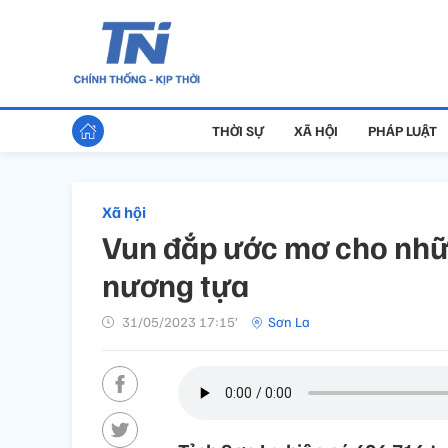
THỜI SỰ
XÃ HỘI
PHÁP LUẬT
Xã hội
Vun đắp ước mơ cho nhữn
nương tựa
31/05/2023 17:15’
Sơn La