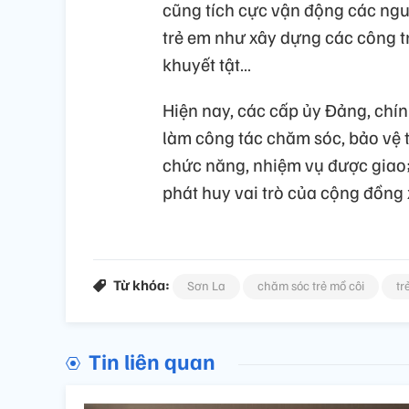
cũng tích cực vận động các nguồ
trẻ em như xây dựng các công tr
khuyết tật…
Hiện nay, các cấp ủy Đảng, chín
làm công tác chăm sóc, bảo vệ t
chức năng, nhiệm vụ được giao;
phát huy vai trò của cộng đồng 
Từ khóa:
Sơn La
chăm sóc trẻ mồ côi
tr
Tin liên quan